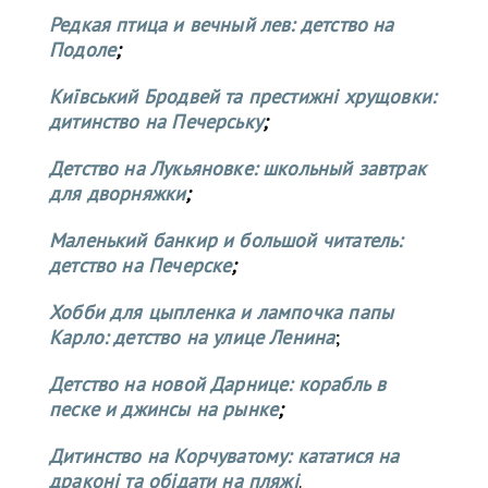
Редкая птица и вечный лев: детство на
Подоле
;
Київський Бродвей та престижні хрущовки:
дитинство на Печерську
;
Детство на Лукьяновке: школьный завтрак
для дворняжки
;
Маленький банкир и большой читатель:
детство на Печерске
;
Хобби для цыпленка и лампочка папы
Карло: детство на улице Ленина
;
Детство на новой Дарнице: корабль в
песке и джинсы на рынке
;
Дитинство на Корчуватому: кататися на
драконі та обідати на пляжі
.