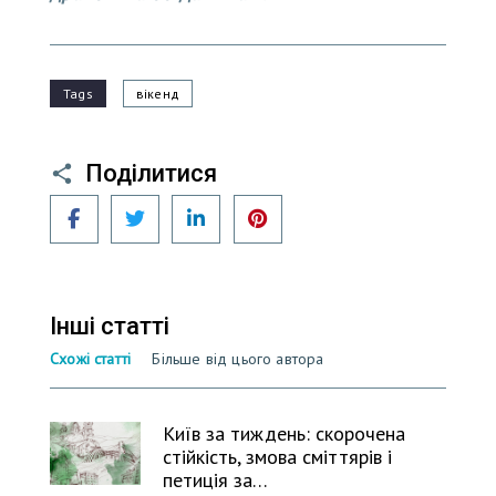
Tags
вікенд
Поділитися
Facebook
Twitter
LinkedIn
Pinterest
Інші статті
Схожі статті
Більше від цього автора
Київ за тиждень: скорочена
стійкість, змова сміттярів і
петиція за…