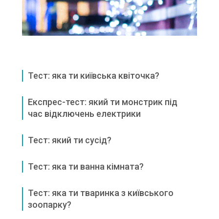
Тест: яка ти київська квіточка?
Експрес-тест: який ти монстрик під
час відключень електрики
Тест: який ти сусід?
Тест: яка ти ванна кімната?
Тест: яка ти тваринка з київського
зоопарку?