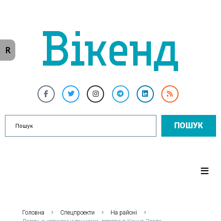
R
ПОШУК
Головна
Спецпроекти
На районі