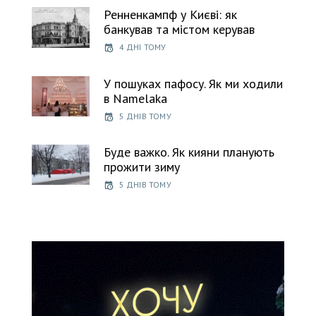
Ренненкампф у Києві: як
банкував та містом керував
4 ДНІ ТОМУ
У пошуках пафосу. Як ми ходили
в Namelaka
5 ДНІВ ТОМУ
Буде важко. Як кияни планують
прожити зиму
5 ДНІВ ТОМУ