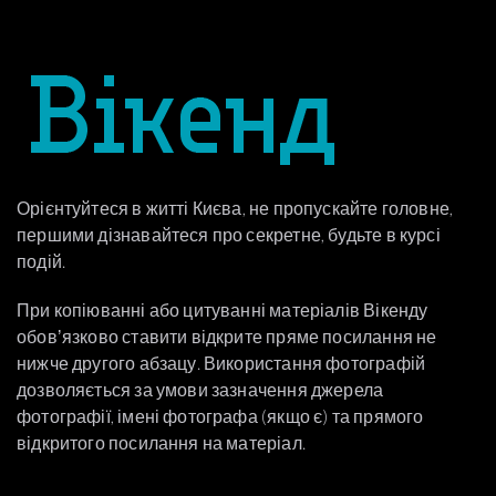
Орієнтуйтеся в житті Києва, не пропускайте головне,
першими дізнавайтеся про секретне, будьте в курсі
подій.
При копіюванні або цитуванні матеріалів Вікенду
обовʼязково ставити відкрите пряме посилання не
нижче другого абзацу. Використання фотографій
дозволяється за умови зазначення джерела
фотографії, імені фотографа (якщо є) та прямого
відкритого посилання на матеріал.