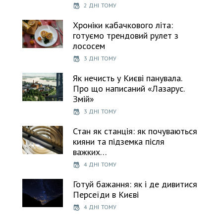
2 ДНІ ТОМУ
Хроніки кабачкового літа:
готуємо трендовий рулет з
лососем
3 ДНІ ТОМУ
Як нечисть у Києві панувала.
Про що написаний «Лазарус.
Змій»
3 ДНІ ТОМУ
Стан як станція: як почуваються
кияни та підземка після
важких…
4 ДНІ ТОМУ
Готуй бажання: як і де дивитися
Персеїди в Києві
4 ДНІ ТОМУ