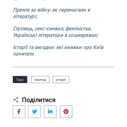
Премія за війну: як перемагали в
літературі;
Стрілець, секс-символ, феміністка.
Українські літератори в соцмережах;
Історії та вигадки: які книжки про Київ
почитати
.
Tags
вікенд
історії
Поділитися
Facebook
Twitter
LinkedIn
Pinterest