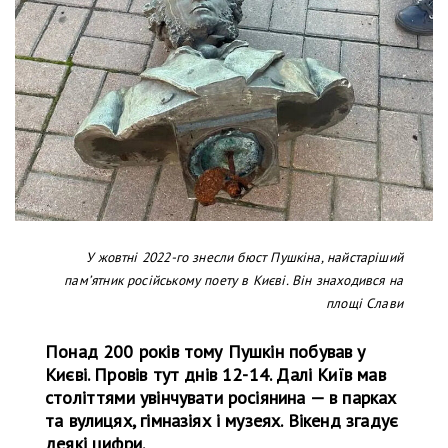
У жовтні 2022-го знесли бюст Пушкіна, найстаріший
памʼятник російському поету в Києві. Він знаходився на
площі Слави
Понад 200 років тому Пушкін побував у
Києві. Провів тут днів 12-14. Далі Київ мав
століттями увінчувати росіянина — в парках
та вулицях, гімназіях і музеях. Вікенд згадує
деякі цифри.