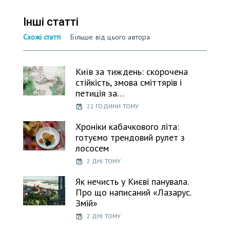
Інші статті
Схожі статті
Більше від цього автора
Київ за тиждень: скорочена
стійкість, змова сміттярів і
петиція за…
22 ГОДИНИ ТОМУ
Хроніки кабачкового літа:
готуємо трендовий рулет з
лососем
2 ДНІ ТОМУ
Як нечисть у Києві панувала.
Про що написаний «Лазарус.
Змій»
2 ДНІ ТОМУ