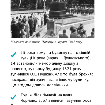
Відкриття памʼятника Пушкіну, 6 червня 1962 року
53 роки тому на будинку на тодішній
вулиці Кірова (зараз — Грушевського),
14 встановили меморіальну дошку з
написом, «у цьому будинку 1821 року
зупинявся О.С. Пушкін». Але то була брехня:
насправді він зупинявся в іншому будинку,
що згодом довели дослідники.
Тоді ж біля гімназії на вулиці
Чорновола, 37 з’явився чавунний бюст