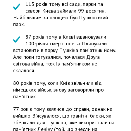
113 років тому всі сади, парки та
сквери Києва займали 99 десятин.
Найбільшим за площею був Пушкінський
парк.
87 років тому в Києві вшановували
100-річчя смерті поета. Планували
встановити в парку Пушкіна пам’ятник йому.
Але поки готувалися, почалася Друга
світова війна, тож із пам’ятником не
склалося.
80 років тому, коли Київ звільнили від
німецьких військ, знову заговорили про
пам’ятник.
77 років тому взялися до справи, однак не
вийшло. З’ясувалося, що гранітні блоки, які
зберігали для Пушкіна, вже використали на
пам’ятник Леніну (той, що знесли на