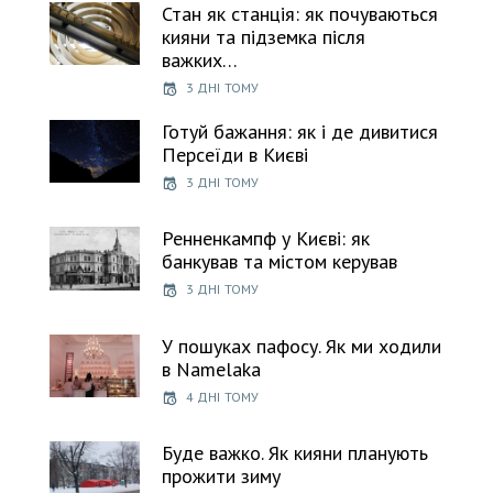
Стан як станція: як почуваються
кияни та підземка після
важких…
3 ДНІ ТОМУ
Готуй бажання: як і де дивитися
Персеїди в Києві
3 ДНІ ТОМУ
Ренненкампф у Києві: як
банкував та містом керував
3 ДНІ ТОМУ
У пошуках пафосу. Як ми ходили
в Namelaka
4 ДНІ ТОМУ
Буде важко. Як кияни планують
прожити зиму