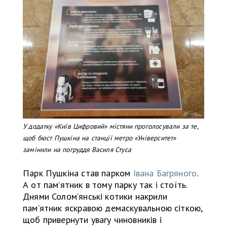
У додатку «Київ Цифровий» містяни проголосували за те,
щоб бюст Пушкіна на станції метро «Університет»
замінили на погруддя Василя Стуса
Парк Пушкіна став парком
Івана Багряного
.
А от пам’ятник в тому парку так і стоїть.
Днями Солом’янські котики накрили
пам’ятник яскравою демаскувальною сіткою,
щоб привернути увагу чиновників і