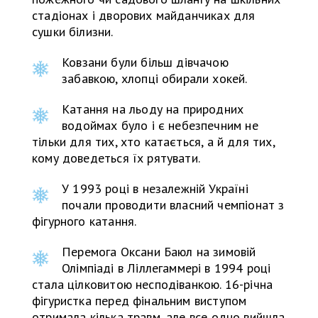
стадіонах і дворових майданчиках для
сушки білизни.
Ковзани були більш дівчачою
забавкою, хлопці обирали хокей.
Катання на льоду на природних
водоймах було і є небезпечним не
тільки для тих, хто катається, а й для тих,
кому доведеться їх рятувати.
У 1993 році в незалежній Україні
почали проводити власний чемпіонат з
фігурного катання.
Перемога Оксани Баюл на зимовій
Олімпіаді в Ліллегаммері в 1994 році
стала цілковитою несподіванкою. 16-річна
фігуристка перед фінальним виступом
отримала кілька травм, але все одно вийшла