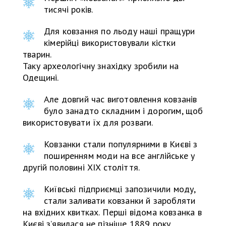
тисячі років.
Для ковзання по льоду наші пращури
кімерійці використовували кістки
тварин.
Таку археологічну знахідку зробили на
Одещині.
Але довгий час виготовлення ковзанів
було занадто складним і дорогим, щоб
використовувати їх для розваги.
Ковзанки стали популярними в Києві з
поширенням моди на все англійське у
другій половині XIX століття.
Київські підприємці запозичили моду,
стали заливати ковзанки й заробляти
на вхідних квитках. Перші відома ковзанка в
Києві з’явилася не пізніше 1889 року.