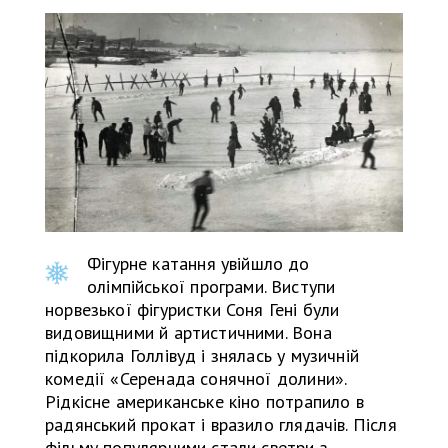
Фігурне катання увійшло до
олімпійської програми. Виступи
норвезької фігуристки Соня Гені були
видовищними й артистичними. Вона
підкорила Голлівуд і знялась у музичній
комедії «Серенада сонячної долини».
Рідкісне американське кіно потрапило в
радянський прокат і вразило глядачів. Після
фільму популярними стали светри з