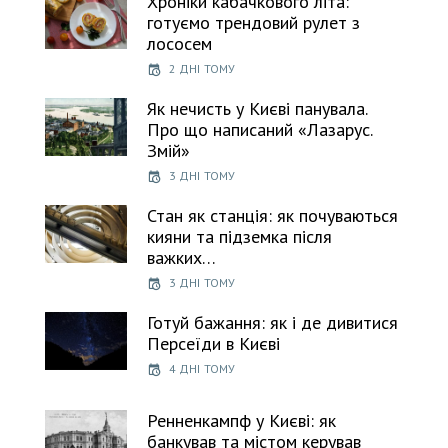
Хроніки кабачкового літа:
готуємо трендовий рулет з
лососем
2 ДНІ ТОМУ
Як нечисть у Києві панувала.
Про що написаний «Лазарус.
Змій»
3 ДНІ ТОМУ
Стан як станція: як почуваються
кияни та підземка після
важких…
3 ДНІ ТОМУ
Готуй бажання: як і де дивитися
Персеїди в Києві
4 ДНІ ТОМУ
Ренненкампф у Києві: як
банкував та містом керував