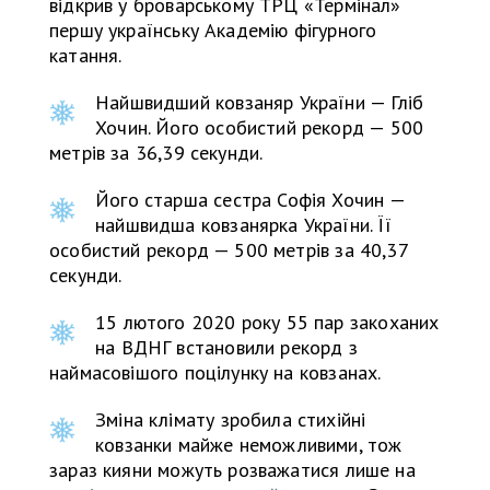
відкрив у броварському ТРЦ «Термінал»
першу українську Академію фігурного
катання.
Найшвидший ковзаняр України — Гліб
Хочин. Його особистий рекорд — 500
метрів за 36,39 секунди.
Його старша сестра Софія Хочин —
найшвидша ковзанярка України. Її
особистий рекорд — 500 метрів за 40,37
секунди.
15 лютого 2020 року 55 пар закоханих
на ВДНГ встановили рекорд з
наймасовішого поцілунку на ковзанах.
Зміна клімату зробила стихійні
ковзанки майже неможливими, тож
зараз кияни можуть розважатися лише на