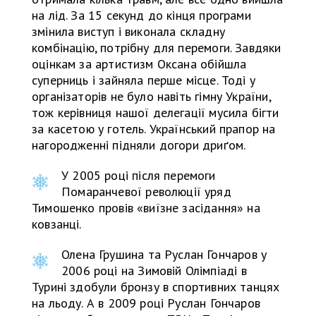
на лід. За 15 секунд до кінця програми
змінила виступ і виконала складну
комбінацію, потрібну для перемоги. Завдяки
оцінкам за артистизм Оксана обійшла
суперниць і зайняла перше місце. Тоді у
організаторів не було навіть гімну України,
тож керівниця нашої делегації мусила бігти
за касетою у готель. Український прапор на
нагородженні підняли догори дриґом.
У 2005 році після перемоги
Помаранчевої революції уряд
Тимошенко провів «виїзне засідання» на
ковзанці.
Олена Грушина та Руслан Гончаров у
2006 році на Зимовій Олімпіаді в
Турині здобули бронзу в спортивних танцях
на льоду. А в 2009 році Руслан Гончаров