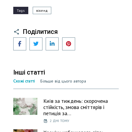
Tags
вікенд
Поділитися
Facebook
Twitter
LinkedIn
Pinterest
Інші статті
Схожі статті
Більше від цього автора
Київ за тиждень: скорочена
стійкість, змова сміттярів і
петиція за…
2 ДНІ ТОМУ