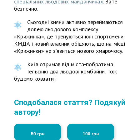
с
пеціальних льодових майданчиках
. Зате
безпечно.
Сьогодні кияни активно переймаються
долею льодового комплексу
«Крижинка», де тренуються юні спортсмени.
КМДА і новий власник обіцяють, що на місці
«Крижинки» не з’явиться нового хмарочосу.
Київ отримав від міста-побратима
Гельсінкі два льодові комбайни. Тож
будемо ковзати!
Сподобалася стаття? Подякуй
автору!
50 грн
100 грн