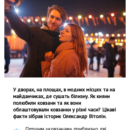
У дворах, на площах, в модних місцях та на
майданчиках, де сушать білизну. Як кияни
полюбили ковзани та як вони
облаштовували ковзанки у різні часи? Цікаві
факти зібрав історик Олександр Вітолін.
Першим «ковзанам» приблизно дві