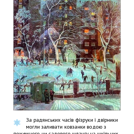
За радянських часів фізруки і двірники
могли заливати ковзанки водою з
пожежного чи садового шлангу на шкільних