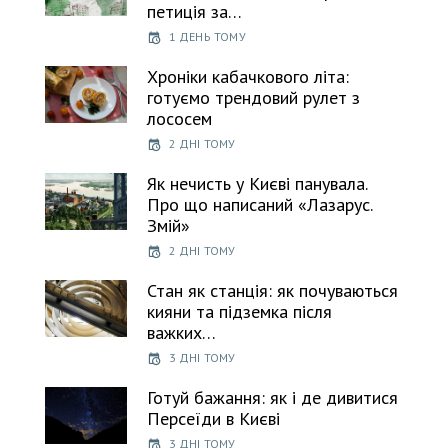
петиція за…
1 ДЕНЬ ТОМУ
Хроніки кабачкового літа:
готуємо трендовий рулет з
лососем
2 ДНІ ТОМУ
Як нечисть у Києві панувала.
Про що написаний «Лазарус.
Змій»
2 ДНІ ТОМУ
Стан як станція: як почуваються
кияни та підземка після
важких…
3 ДНІ ТОМУ
Готуй бажання: як і де дивитися
Персеїди в Києві
3 ДНІ ТОМУ