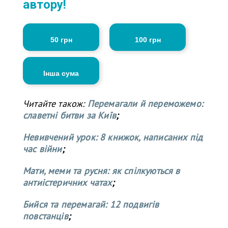
автору!
50 грн
100 грн
Інша сума
Читайте також:
Перемагали й переможемо:
славетні битви за Київ
;
Невивчений урок: 8 книжок, написаних під
час війни
;
Мати, меми та русня: як спілкуються в
антиістеричних чатах
;
Бийся та перемагай: 12 подвигів
повстанців
;