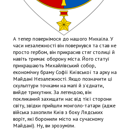
А тепер повернімося до нашого Михаїла. У
часи незалежності він повернувся та став не
просто гербом, він прикрасив стяг столиці й
навіть тримає оборону міста. Його статуї
прикрашають Михайлівський собор,
економічну браму Софії Київської та арку на
Майдані Незалежності. Якщо позначити ці
скульптури точками на мапі й з’єднати,
вийде трикутник. За легендою, він
покликаний захищати нас від тієї сторони
світу, звідки прийшли монголо-татари (адже
війська захопили Київ з боку Лядських
воріт, які боронили місто на сучасному
Майдані). Ну, ви зрозуміли.