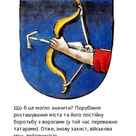
Що б це могло значити? Порубіжне
розташування міста та його постійну
боротьбу з ворогами (у той час переважно
татарами). Отже, знову захист, військова
міць, войовничість.