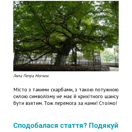
Липа Петра Могили
Місто з такими скарбами, з такою потужною
силою символізму не має й крихітного шансу
бути взятим. Тож перемога за нами! Стоїмо!
Сподобалася стаття? Подякуй