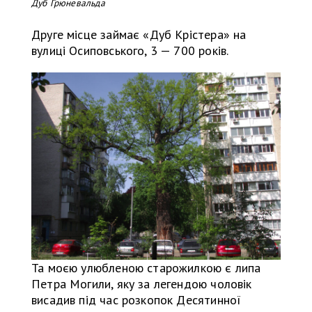
Дуб Грюневальда
Друге місце займає «Дуб Крістера» на
вулиці Осиповського, 3 — 700 років.
Та моєю улюбленою старожилкою є липа
Петра Могили, яку за легендою чоловік
висадив під час розкопок Десятинної