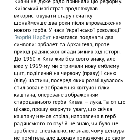
Кияни не дуже радо прийняли цю реформу.
Київський магістрат продовжував
використовувати стару печатку
щонайменше два роки після впровадження
нового герба. У часи Української революції
Георгій Нарбут
намагався поєднати два
символи: арбалет та Архангела, проте
прихід радянської влади змінив хід історії.
До 1960-х Київ жив без свого знаку, але
вже у 1969-му ми отримали нову емблему:
щит, поділений на червону (праву) і синю
(ліву) частини, посеред яких розміщувалось
стилізоване зображення квітучої гілки
каштана, оперезане зображенням
стародавнього герба Києва — лука. Та от що
цікаво, прошу звернути увагу, що свічка
каштану немов стріла, направлена в герб
радянського союзу! Я не знаю, чи було це
зроблено спеціально, не знаю, чому цензура
не помітила, але щоразу показуючи це своїм