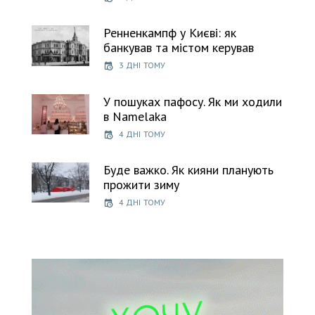
Ренненкампф у Києві: як
банкував та містом керував
3 ДНІ ТОМУ
У пошуках пафосу. Як ми ходили
в Namelaka
4 ДНІ ТОМУ
Буде важко. Як кияни планують
прожити зиму
4 ДНІ ТОМУ