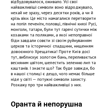
відбудовувалося, оживало. Усі свої
найважливіші символи воно відроджувало,
нехай не зразу, через десятки років, а чи й
крізь віки. Це місто намагалися перетворити
на попіл печеніги, половці, північні князі Русі,
монголи, татари, були тут гарячі сутички між
козаками та поляками, а якої непоправної
біди завдали совєти зі своїм руйнуванням
церков та історичної спадщини, нищенням
довоєнного Хрещатика! Проте Київ досі
тут, виблискує золотом бань, переливається
весняним цвітом, шелестить зеленню лип та
каштанів. І знаєте що? Так буде завжди, бо
в нашої столиці є дещо, чого немає більше
ніде у світі — потужні символи захисту.
Розкажу про три найважливіші з них.
Оранта й непорушна