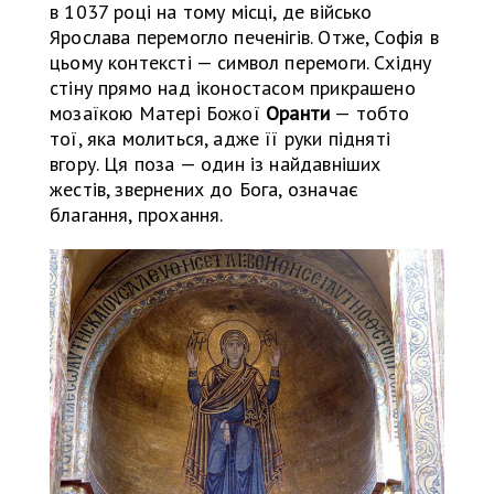
в 1037 році на тому місці, де військо
Ярослава перемогло печенігів. Отже, Софія в
цьому контексті — символ перемоги. Східну
стіну прямо над іконостасом прикрашено
мозаїкою Матері Божої
Оранти
— тобто
тої, яка молиться, адже її руки підняті
вгору. Ця поза — один із найдавніших
жестів, звернених до Бога, означає
благання, прохання.