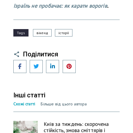
Ізраїль не пробачає: як карати ворогів
.
Tags
вікенд
історії
Поділитися
Facebook
Twitter
LinkedIn
Pinterest
Інші статті
Схожі статті
Більше від цього автора
Київ за тиждень: скорочена
стійкість, змова сміттярів і