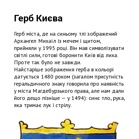
Герб Києва
Герб міста, де на синьому тлі зображений
Архангел Михаїл із мечем і щитом,
прийняли у 1995 році. Він мав символізувати
світлі сили, готові боронити Київ від лиха.
Проте так було не завжди.
Найстаріше зображення герба в кольорі
датується 1480 роком (загалом присутність
геральдичного знаку говорила про наявність
у міста Магдебурзького права, але нам дали
його дещо пізніше — у 1494): синє тло, рука,
яка тримає лук і стрілу.