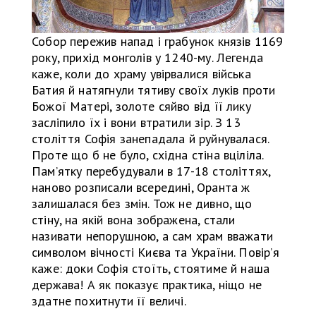
Собор пережив напад і грабунок князів 1169
року, прихід монголів у 1240-му. Легенда
каже, коли до храму увірвалися війська
Батия й натягнули тятиву своїх луків проти
Божої Матері, золоте сяйво від її лику
засліпило їх і вони втратили зір. З 13
століття Софія занепадала й руйнувалася.
Проте що б не було, східна стіна вціліла.
Пам’ятку перебудували в 17-18 століттях,
наново розписали всередині, Оранта ж
залишалася без змін. Тож не дивно, що
стіну, на якій вона зображена, стали
називати непорушною, а сам храм вважати
символом вічності Києва та України. Повір’я
каже: доки Софія стоїть, стоятиме й наша
держава! А як показує практика, ніщо не
здатне похитнути її величі.