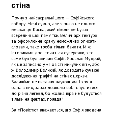
стіна
Почну з найсакральнішого — Софійського
собору. Мені сумно, але я знаю не одного
мешканця Києва, який ніколи не бував
всередині цієї пам’ятки. Велич архітектури
та оформлення храму неможливо описати
словами, таке треба тільки бачити. Між
істориками досі точаться суперечки, хто
саме був будівничим Софії: Ярослав Мудрий,
як це записано у «Повісті минулих літ», або
ж Володимир Великий, як доводять сучасні
дослідження графіті на стінах церкви.
Залишімо це питання науковцям. І хоч я
одна з них, зараз дозволю собі опуститися
до рівня легенд, бо жодна віра не будується
тільки на фактах, правда?
За «Повістю» вважається, що Софія зведена