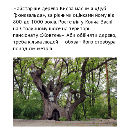
Найстаріше дерево Києва має ім’я «Дуб
Грюневальда», за різними оцінками йому від
800 до 1000 років. Росте він у Конча-Заспі
на Столичному шосе на території
пансіонату «Жовтень». Аби обійняти дерево,
треба кілька людей — обхват його стовбура
понад сім метрів.