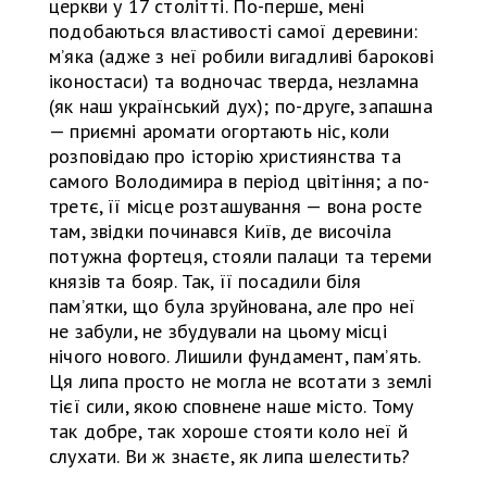
церкви у 17 столітті. По-перше, мені
подобаються властивості самої деревини:
м’яка (адже з неї робили вигадливі барокові
іконостаси) та водночас тверда, незламна
(як наш український дух); по-друге, запашна
— приємні аромати огортають ніс, коли
розповідаю про історію християнства та
самого Володимира в період цвітіння; а по-
третє, її місце розташування — вона росте
там, звідки починався Київ, де височіла
потужна фортеця, стояли палаци та тереми
князів та бояр. Так, її посадили біля
пам’ятки, що була зруйнована, але про неї
не забули, не збудували на цьому місці
нічого нового. Лишили фундамент, пам’ять.
Ця липа просто не могла не всотати з землі
тієї сили, якою сповнене наше місто. Тому
так добре, так хороше стояти коло неї й
слухати. Ви ж знаєте, як липа шелестить?