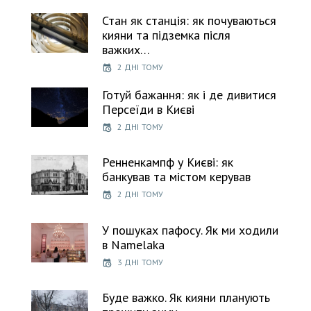
Стан як станція: як почуваються
кияни та підземка після
важких…
2 ДНІ ТОМУ
Готуй бажання: як і де дивитися
Персеїди в Києві
2 ДНІ ТОМУ
Ренненкампф у Києві: як
банкував та містом керував
2 ДНІ ТОМУ
У пошуках пафосу. Як ми ходили
в Namelaka
3 ДНІ ТОМУ
Буде важко. Як кияни планують