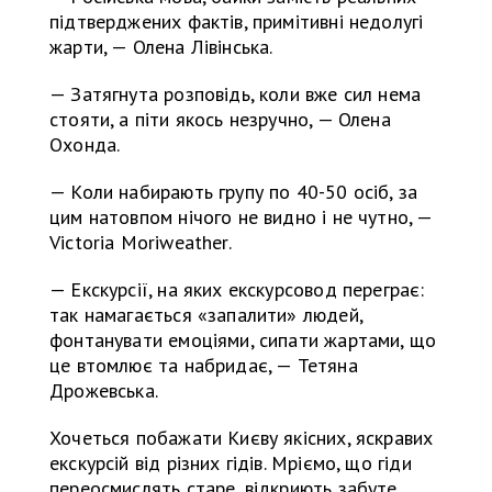
підтверджених фактів, примітивні недолугі
жарти, — Олена Лівінська.
— Затягнута розповідь, коли вже сил нема
стояти, а піти якось незручно, — Олена
Охонда.
— Коли набирають групу по 40-50 осіб, за
цим натовпом нічого не видно і не чутно, —
Victoria Moriweather.
— Екскурсії, на яких екскурсовод переграє:
так намагається «запалити» людей,
фонтанувати емоціями, сипати жартами, що
це втомлює та набридає, — Тетяна
Дрожевська.
Хочеться побажати Києву якісних, яскравих
екскурсій від різних гідів. Мріємо, що гіди
переосмислять старе, відкриють забуте,