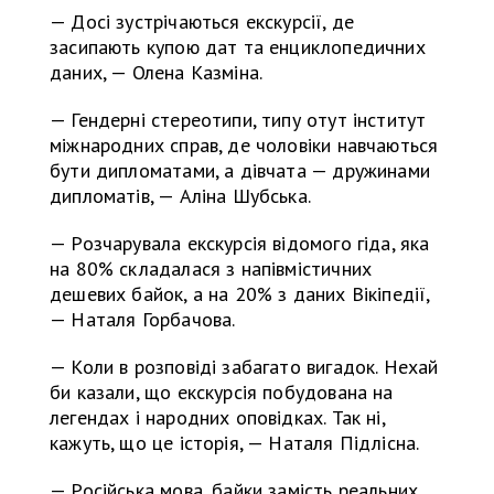
— Досі зустрічаються екскурсії, де
засипають купою дат та енциклопедичних
даних, — Олена Казміна.
— Гендерні стереотипи, типу отут інститут
міжнародних справ, де чоловіки навчаються
бути дипломатами, а дівчата — дружинами
дипломатів, — Аліна Шубська.
— Розчарувала екскурсія відомого гіда, яка
на 80% складалася з напівмістичних
дешевих байок, а на 20% з даних Вікіпедії,
— Наталя Горбачова.
— Коли в розповіді забагато вигадок. Нехай
би казали, що екскурсія побудована на
легендах і народних оповідках. Так ні,
кажуть, що це історія, — Наталя Підлісна.
— Російська мова, байки замість реальних