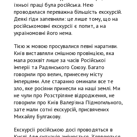
їхньої праці була російська. Нею
проводилася переважна більшість екскурсій.
Деякі гіди запевняли: це лише тому, що на
російськомовні екскурсії є попит, а на
україномовні його нема.
Тією ж мовою просувалися певні наративи.
Київ виставляли смішною провінцією, яка
мала розквіт лише за часів Російської
імперії та Радянського Союзу. Багато
говорили про велич, принесену місту
імперцями. Але старанно оминали все те
зло, яке росіяни принесли на наші землі. Ми
не чули про Розстріляне відродження, не
говорили про Київ Валерʼяна Підмогильного,
зате мали сотні екскурсій, присвячених
Михайлу Булгакову.
Екскурсії російською досі проводяться в
Києві. Але ситуація змінюється. З’являються