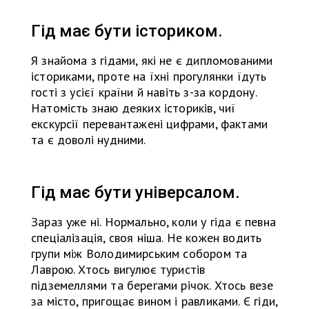
Гід має бути істориком.
Я знайома з гідами, які не є дипломованими
істориками, проте на їхні прогулянки їдуть
гості з усієї країни й навіть з-за кордону.
Натомість знаю деяких істориків, чиї
екскурсії перевантажені цифрами, фактами
та є доволі нудними.
Гід має бути універсалом.
Зараз уже ні. Нормально, коли у гіда є певна
спеціалізація, своя ніша. Не кожен водить
групи між Володимирським собором та
Лаврою. Хтось вигулює туристів
підземеллями та берегами річок. Хтось везе
за місто, пригощає вином і равликами. Є гіди,