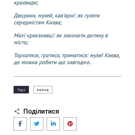
краєвиди;
Дворики, музей, кав’ярні: як гуляти
середмістям Києва;
Малі краєзнавці: як закохати дитину в
місто;
Торкатися, гратися, триматися: музеї Києва,
де можна робити що завгодно.
Tags
вікенд
Поділитися
Facebook
Twitter
LinkedIn
Pinterest