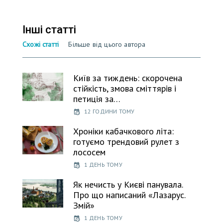
Інші статті
Схожі статті
Більше від цього автора
Київ за тиждень: скорочена
стійкість, змова сміттярів і
петиція за…
12 ГОДИНИ ТОМУ
Хроніки кабачкового літа:
готуємо трендовий рулет з
лососем
1 ДЕНЬ ТОМУ
Як нечисть у Києві панувала.
Про що написаний «Лазарус.
Змій»
1 ДЕНЬ ТОМУ