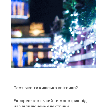
Тест: яка ти київська квіточка?
Експрес-тест: який ти монстрик під
час відключень електрики