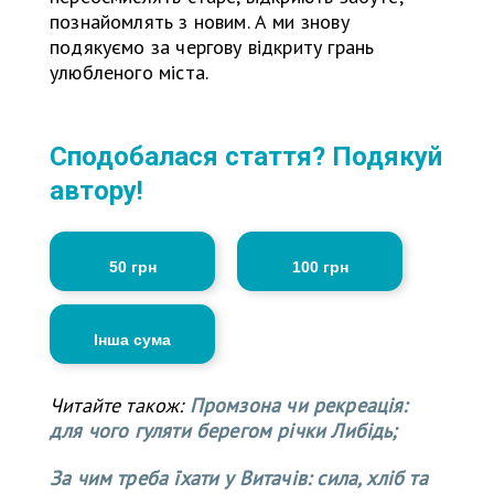
познайомлять з новим. А ми знову
подякуємо за чергову відкриту грань
улюбленого міста.
Сподобалася стаття? Подякуй
автору!
50 грн
100 грн
Інша сума
Читайте також:
Промзона чи рекреація:
для чого гуляти берегом річки Либідь;
За чим треба їхати у Витачів: сила, хліб та