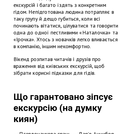
екскурсій і багато їздять з конкретним
гідом. Непідготована людина потрапляє в
таку групу й дещо губиться, коли всі
починають вітатися, цілуватися та говорити
одна до одної пестливими «Наталочка» та
«Ірочка». Хтось з новачків легко вливається
в компанію, іншим некомфортно.
Вікенд розпитав читачів і друзів про
враження від київських екскурсій, щоб
зібрати корисні підказки для гідів.
Що гарантовано зіпсує
екскурсію (на думку
киян)
— Псевдонаукова срань, — Дар’я Анцибор.