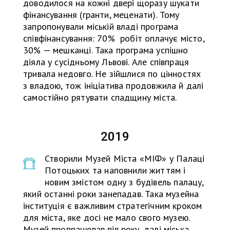
доводилося на кожні двері щоразу шукати
фінансування (гранти, меценати). Тому
запропонували міській владі програма
співфінансування: 70% робіт оплачує місто,
30% — мешканці. Така програма успішно
діяла у сусідньому Львові. Але співпраця
тривала недовго. Не зійшлися по цінностях
з владою, тож ініціатива продовжила й далі
самостійно рятувати спадщину міста.
2019
Створили Музей Міста «МІФ» у Палаці
Потоцьких та наповнили життям і
новим змістом одну з будівель палацу,
який останні роки занепадав. Така музейна
інституція є важливим стратегічним кроком
для міста, яке досі не мало свого музею.
Музей пропрацював пів року, далі міська