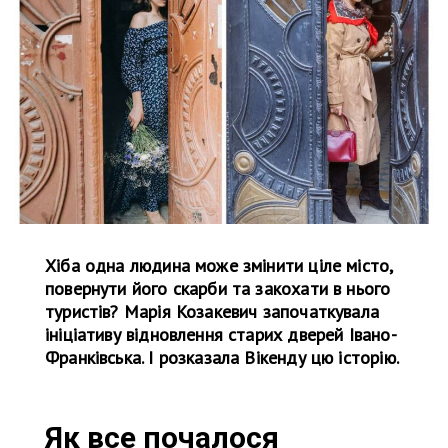
Хіба одна людина може змінити ціле місто,
повернути його скарби та закохати в нього
туристів? Марія Козакевич започаткувала
ініціативу відновлення старих дверей Івано-
Франківська. І розказала Вікенду цю історію.
Як все почалося