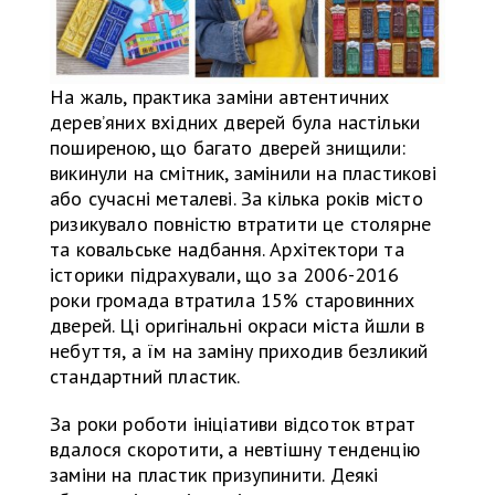
На жаль, практика заміни автентичних
дерев’яних вхідних дверей була настільки
поширеною, що багато дверей знищили:
викинули на смітник, замінили на пластикові
або сучасні металеві. За кілька років місто
ризикувало повністю втратити це столярне
та ковальське надбання. Архітектори та
історики підрахували, що за 2006-2016
роки громада втратила 15% старовинних
дверей. Ці оригінальні окраси міста йшли в
небуття, а їм на заміну приходив безликий
стандартний пластик.
За роки роботи ініціативи відсоток втрат
вдалося скоротити, а невтішну тенденцію
заміни на пластик призупинити. Деякі