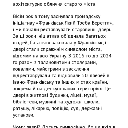
архітектурне обличчя старого міста.
Вісім років тому заснувала громадську
ініціативу «Франківськ Який Треба Берегти»,
і ми почали реставрувати старовинні двері.
За ці роки ініціатива об’єднала багатьох
людей, багатьох закохала у Франківськ, і
двері стали справжнім символом міста,
відомим на всю Україну. З 2016-го до 2024-
го разом з талановитими столярами,
ковалями, майстрами з засклення
відреставрували та відновили 50 дверей в
Івано-Франківську та інших містах країни,
зокрема й на деокупованих територіях. Це
двері в житлові будинки, ліцеї, музеї,
бібліотеки, музичні та художні школи,
ратушу, лікарню, поліцію, суд, державні
установи.
Чому двері? Досить символічно, бо це вхід в