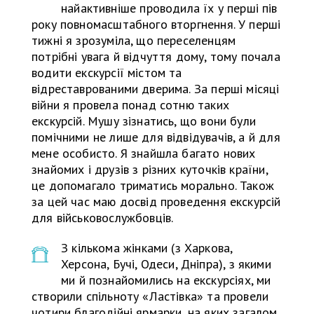
найактивніше проводила їх у перші пів
року повномасштабного вторгнення. У перші
тижні я зрозуміла, що переселенцям
потрібні увага й відчуття дому, тому почала
водити екскурсії містом та
відреставрованими дверима. За перші місяці
війни я провела понад сотню таких
екскурсій. Мушу зізнатись, що вони були
помічними не лише для відвідувачів, а й для
мене особисто. Я знайшла багато нових
знайомих і друзів з різних куточків країни,
це допомагало триматись морально. Також
за цей час маю досвід проведення екскурсій
для військовослужбовців.
З кількома жінками (з Харкова,
Херсона, Бучі, Одеси, Дніпра), з якими
ми й познайомились на екскурсіях, ми
створили спільноту «Ластівка» та провели
чотири благодійні ярмарки, на яких загалом