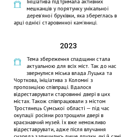
Ініціатива підтримала активних
мешканців у порятунку унікальної
дерев’яної бруківки, яка збереглась в
арці однієї старовинної кам’яниці.
2023
Тема збереження спадщини стала
актуальною для всіх міст. Так до нас
звернулися міська влада Луцька та
Чорткова, ініціатива з Коломиї з
пропозицією співпраці. Вдалося
відреставрувати старовинні двері в цих
містах. Також співпрацювали з містом
Тростянець Сумської області — під час
окупації росіяни розтрощили двері в
краєзнавчий музей. Їх вже неможливо
відреставрувати, адже після влучання
снаряда залишились лише друзки, які й самі