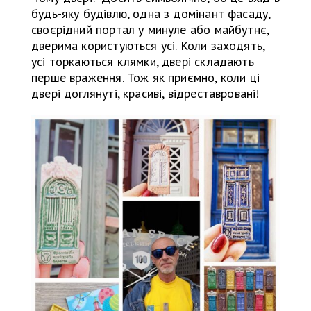
будь-яку будівлю, одна з домінант фасаду,
своєрідний портал у минуле або майбутнє,
дверима користуються усі. Коли заходять,
усі торкаються клямки, двері складають
перше враження. Тож як приємно, коли ці
двері доглянуті, красиві, відреставровані!