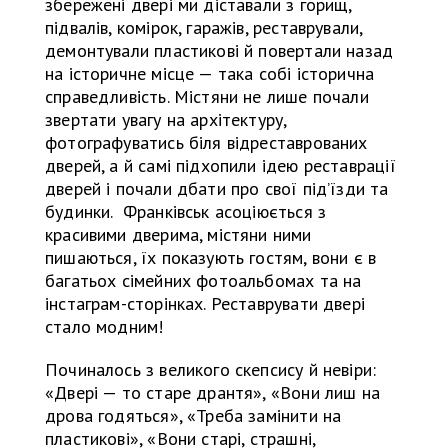
збережені двері ми діставали з горищ,
підвалів, комірок, гаражів, реставрували,
демонтували пластикові й повертали назад
на історичне місце — така собі історична
справедливість. Містяни не лише почали
звертати увагу на архітектуру,
фотографуватись біля відреставрованих
дверей, а й самі підхопили ідею реставрації
дверей і почали дбати про свої під’їзди та
будинки. Франківськ асоціюється з
красивими дверима, містяни ними
пишаються, їх показують гостям, вони є в
багатьох сімейних фотоальбомах та на
інстаграм-сторінках. Реставрувати двері
стало модним!
Починалось з великого скепсису й невіри:
«Двері — то старе дрантя», «Вони лиш на
дрова годяться», «Треба замінити на
пластикові», «Вони старі, страшні,