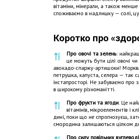
вітаміни, мінерали, а також менше
споживаємо в надлишку — солі, цук
Коротко про «здор
Про овочі та зелень
: найкра
це можуть бути цілі овочі чи
авокадо-спаржу-артишоки! Морква, 
петрушка, капуста, селера — так са
інстапросторі. Не забуваємо про
в широкому різноманітті.
Про фрукти та ягоди
. Це на
вітамінів, мікроелементів і к
дині, поки що не спрогнозуєш, зате
смородина залишаються цілком д
Про силу повільних вуглеводі