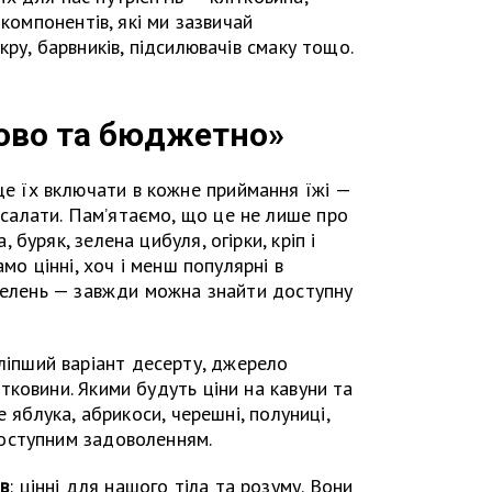
 компонентів, які ми зазвичай
ру, барвників, підсилювачів смаку тощо.
ово та бюджетно»
ще їх включати в кожне приймання їжі —
 салати. Пам’ятаємо, що це не лише про
буряк, зелена цибуля, огірки, кріп і
мо цінні, хоч і менш популярні в
 зелень — завжди можна знайти доступну
йліпший варіант десерту, джерело
літковини. Якими будуть ціни на кавуни та
 яблука, абрикоси, черешні, полуниці,
оступним задоволенням.
в
: цінні для нашого тіла та розуму. Вони