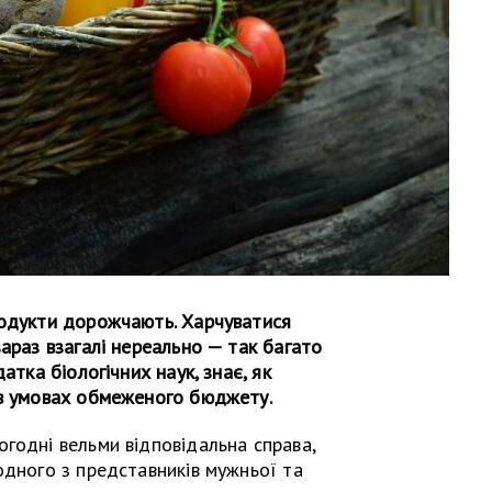
родукти дорожчають. Харчуватися
зараз взагалі нереально — так багато
атка біологічних наук, знає, як
 в умовах обмеженого бюджету.
годні вельми відповідальна справа,
одного з представників мужньої та