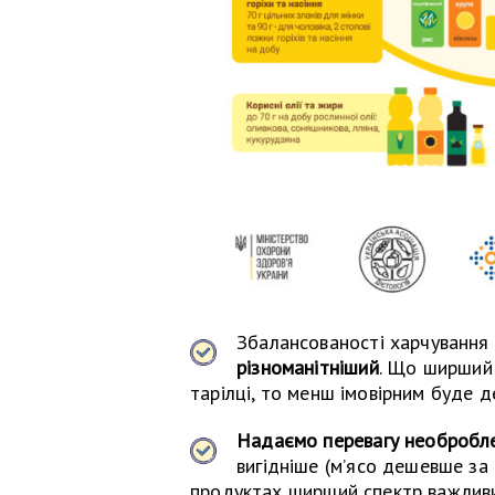
Збалансованості харчування
різноманітніший
. Що ширший 
тарілці, то менш імовірним буде д
Надаємо перевагу необробл
вигідніше (м’ясо дешевше за
продуктах ширший спектр важливих