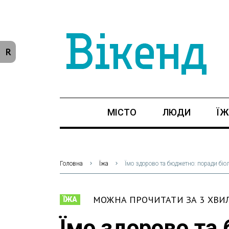
R
МІСТО
ЛЮДИ
ЇЖ
Головна
Їжа
Їмо здорово та бюджетно: поради біо
МОЖНА ПРОЧИТАТИ ЗА 3 ХВ
ЇЖА
Їмо здорово та