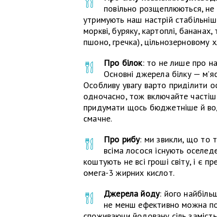
повільно розщеплюються, не в
утримують наш настрій стабільніши
моркві, буряку, картоплі, бананах,
пшоно, гречка), цільнозерновому х
Про білок
: то не лише про на
Основні джерела білку — м’яс
Особливу увагу варто приділити ос
одночасно, тож включайте частіше
придумати щось бюджетніше й вод
смачне.
Про рибу
: ми звикли, що то
всіма лосося існують оселеде
коштують не всі гроші світу, і є 
омега-3 жирних кислот.
Джерела йоду
: його найбіль
не менш ефективно можна по
споживаючи йодовану сіль замість