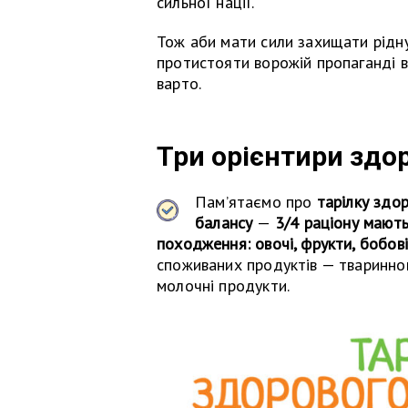
сильної нації.
Тож аби мати сили захищати рідну
протистояти ворожій пропаганді 
варто.
Три орієнтири здо
Пам’ятаємо про
тарілку здо
балансу
—
3/4 раціону мают
походження: овочі, фрукти, бобові, 
споживаних продуктів — тваринног
молочні продукти.