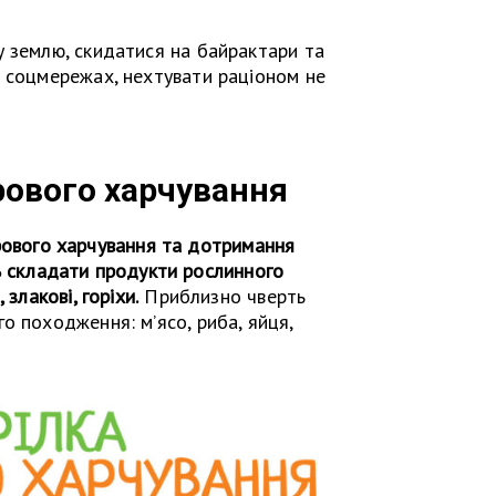
 землю, скидатися на байрактари та
в соцмережах, нехтувати раціоном не
рового харчування
рового харчування та дотримання
ь складати продукти рослинного
злакові, горіхи.
Приблизно чверть
о походження: м’ясо, риба, яйця,