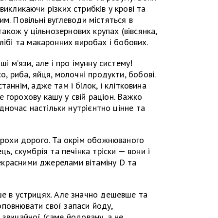
икликаючи різких стрибків у крові та
м. Повільні вуглеводи містяться в
 також у цільнозернових крупах (вівсянка,
лібі та макаронних виробах і бобових.
ші м’язи, але і про імунну систему!
о, риба, яйця, молочні продукти, бобові.
таннім, адже там і білок, і клітковина
 горохову кашу у свій раціон. Важко
ночас настільки нутрієнтно цінне та
 трохи дорого. Та окрім обожнюваного
ць, скумбрія та печінка тріски — вони і
прекрасними джерелами вітаміну D та
ше в устрицях. Але значно дешевше та
повнювати свої запаси йоду,
 звичайної (саме йодовану, а не