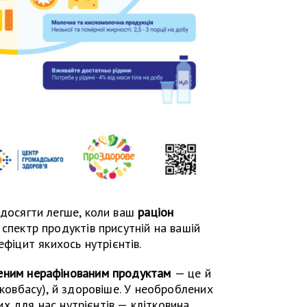
 досягти легше, коли ваш
раціон
спектр продуктів присутній на вашій
ефіцит якихось нутрієнтів.
еним нерафінованим продуктам
— це й
 ковбасу), й здоровіше. У необроблених
 для нас нутрієнтів — клітковина,