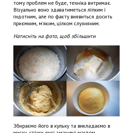
тому проблем не буде, техніка витримає.
Візуально воно здаватиметься ліпким і
гидотним, але по факту виявиться досить
приємним, м’яким, цілком слухняним.
Натисніть на фото, щоб збільшити
Збираємо його в кульку та викладаємо в
миску, стінки якої змащені маслом.