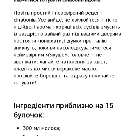
Ловіть простий і перевірений рецепт
сінабонів. Усе вийде, не хвилюйтеся. І тісто
підійде, і аромат кориці всіх сусідів змусить
із заздрістю зайвий раз під вашими дверима
постояти-понюхати, і думки про талію
зникнуть, поки ви насолоджуватиметеся
неймовірним м’якушем. Головне — не
зволікати: хапайте натхнення за хвіст,
кладіть до миски вершкове масло,
просіюйте борошно та одразу починайте
готувати!
Інгредієнти приблизно на 15
булочок:
300 мл молока;