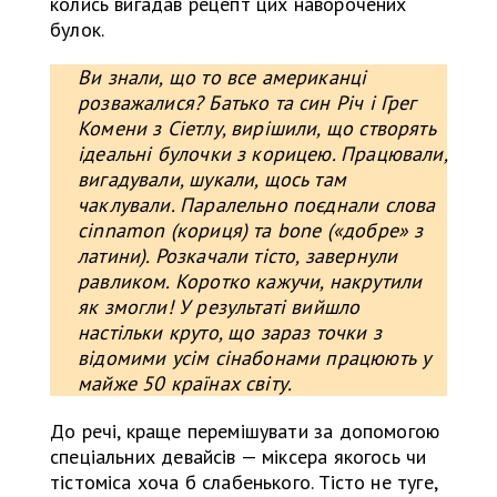
колись вигадав рецепт цих наворочених
булок.
Ви знали, що то все американці
розважалися? Батько та син Річ і Грег
Комени з Сіетлу, вирішили, що створять
ідеальні булочки з корицею. Працювали,
вигадували, шукали, щось там
чаклували. Паралельно поєднали слова
cinnamon (кориця) та bone («добре» з
латини). Розкачали тісто, завернули
равликом. Коротко кажучи, накрутили
як змогли! У результаті вийшло
настільки круто, що зараз точки з
відомими усім сінабонами працюють у
майже 50 країнах світу.
До речі, краще перемішувати за допомогою
спеціальних девайсів — міксера якогось чи
тістоміса хоча б слабенького. Тісто не туге,