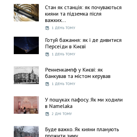
Стан як станція: як почуваються
кияни та підземка після
важких…
1 ДЕНЬ ТОМУ
Готуй бажання: як і де дивитися
Персеїди в Києві
1 ДЕНЬ ТОМУ
Ренненкампф у Києві: як
банкував та містом керував
1 ДЕНЬ ТОМУ
У пошуках пафосу. Як ми ходили
в Namelaka
2 ДНІ ТОМУ
Буде важко. Як кияни планують
прожити зиму