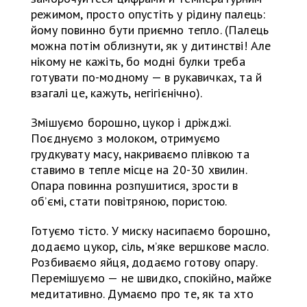
режимом, просто опустіть у рідину палець:
йому повинно бути приємно тепло. (Палець
можна потім облизнути, як у дитинстві! Але
нікому не кажіть, бо модні булки треба
готувати по-модному — в рукавичках, та й
взагалі це, кажуть, негігієнічно).
Змішуємо борошно, цукор і дріжджі.
Поєднуємо з молоком, отримуємо
грудкувату масу, накриваємо плівкою та
ставимо в тепле місце на 20-30 хвилин.
Опара повинна розпушитися, зрости в
об’ємі, стати повітряною, пористою.
Готуємо тісто. У миску насипаємо борошно,
додаємо цукор, сіль, м’яке вершкове масло.
Розбиваємо яйця, додаємо готову опару.
Перемішуємо — не швидко, спокійно, майже
медитативно. Думаємо про те, як та хто