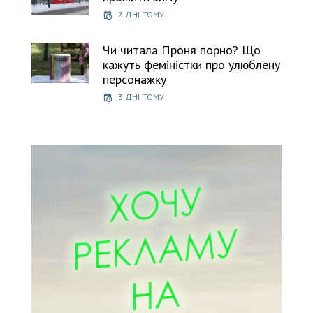
2 ДНІ ТОМУ
Чи читала Проня порно? Що
кажуть феміністки про улюблену
персонажку
3 ДНІ ТОМУ