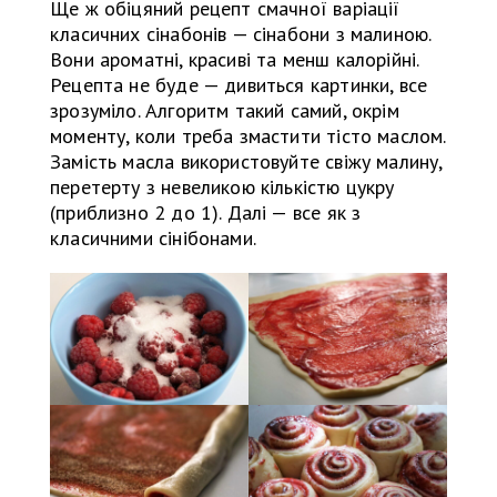
Ще ж обіцяний рецепт смачної варіації
класичних сінабонів — сінабони з малиною.
Вони ароматні, красиві та менш калорійні.
Рецепта не буде — дивиться картинки, все
зрозуміло. Алгоритм такий самий, окрім
моменту, коли треба змастити тісто маслом.
Замість масла використовуйте свіжу малину,
перетерту з невеликою кількістю цукру
(приблизно 2 до 1). Далі — все як з
класичними сінібонами.