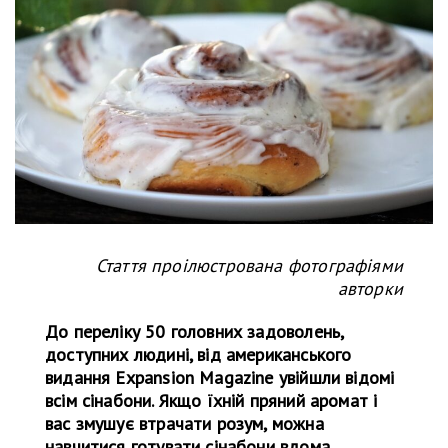
Стаття проілюстрована фотографіями
авторки
До переліку 50 головних задоволень,
доступних людині, від американського
видання Expansion Magazine увійшли відомі
всім сінабони. Якщо їхній пряний аромат і
вас змушує втрачати розум, можна
навчитися готувати сінабони вдома.