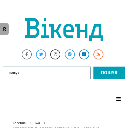
R
ПОШУК
Головна
Їжа