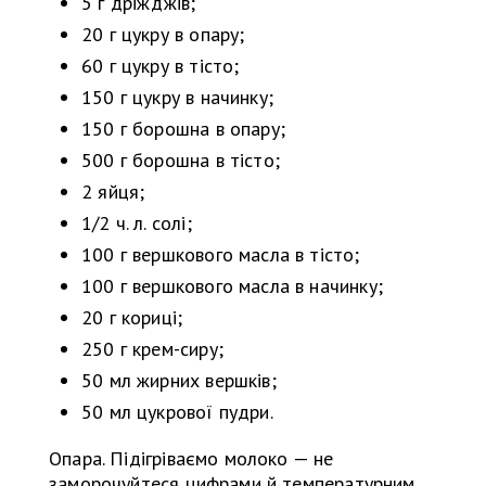
5 г дріжджів;
20 г цукру в опару;
60 г цукру в тісто;
150 г цукру в начинку;
150 г борошна в опару;
500 г борошна в тісто;
2 яйця;
1/2 ч. л. солі;
100 г вершкового масла в тісто;
100 г вершкового масла в начинку;
20 г кориці;
250 г крем-сиру;
50 мл жирних вершків;
50 мл цукрової пудри.
Опара. Підігріваємо молоко — не
заморочуйтеся цифрами й температурним