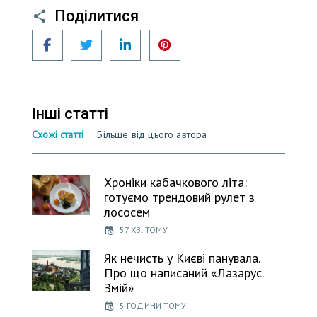
Поділитися
Facebook
Twitter
LinkedIn
Pinterest
Інші статті
Схожі статті
Більше від цього автора
Хроніки кабачкового літа:
готуємо трендовий рулет з
лососем
57 ХВ. ТОМУ
Як нечисть у Києві панувала.
Про що написаний «Лазарус.
Змій»
5 ГОДИНИ ТОМУ