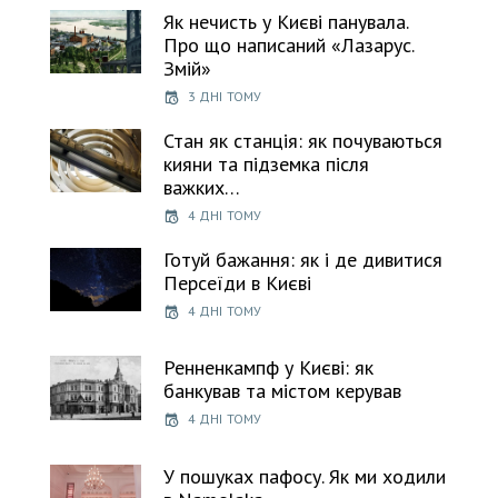
Як нечисть у Києві панувала.
Про що написаний «Лазарус.
Змій»
3 ДНІ ТОМУ
Стан як станція: як почуваються
кияни та підземка після
важких…
4 ДНІ ТОМУ
Готуй бажання: як і де дивитися
Персеїди в Києві
4 ДНІ ТОМУ
Ренненкампф у Києві: як
банкував та містом керував
4 ДНІ ТОМУ
У пошуках пафосу. Як ми ходили