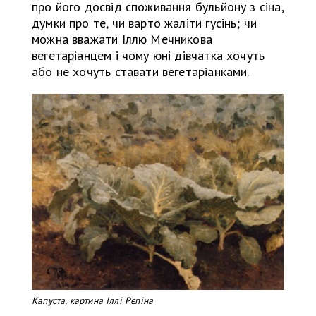
про його досвід споживання бульйону з сіна,
думки про те, чи варто жаліти гусінь; чи
можна вважати Іллю Мечникова
вегетаріанцем і чому юні дівчатка хочуть
або не хочуть ставати вегетаріанками.
Капуста, картина Іллі Рєпіна