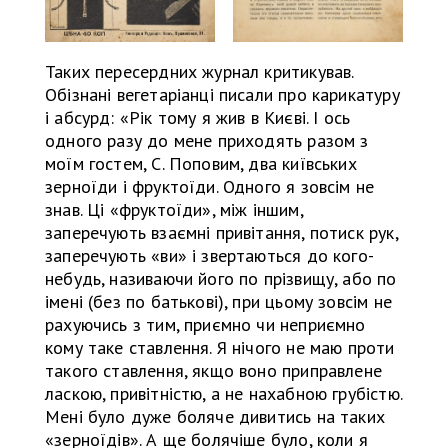
Таких пересердних журнал критикував.
Обізнані вегетаріанці писали про карикатуру
і абсурд: «Рік тому я жив в Києві. І ось
одного разу до мене приходять разом з
моїм гостем, С. Поповим, два київських
зерноїди і фруктоїди. Одного я зовсім не
знав. Ці «фруктоїди», між іншим,
заперечують взаємні привітання, потиск рук,
заперечують «ви» і звертаються до кого-
небудь, називаючи його по прізвищу, або по
імені (без по батькові), при цьому зовсім не
рахуючись з тим, приємно чи неприємно
кому таке ставлення. Я нічого не маю проти
такого ставлення, якщо воно приправлене
ласкою, привітністю, а не нахабною грубістю.
Мені було дуже боляче дивитись на таких
«зерноїдів». А ще болячіше було, коли я