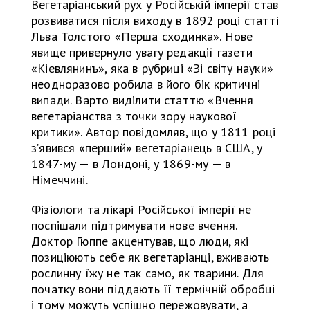
Вегетаріанський рух у Російській імперії став
розвиватися після виходу в 1892 році статті
Льва Толстого «Перша сходинка». Нове
явище привернуло увагу редакції газети
«Кіевлянинъ», яка в рубриці «Зі світу науки»
неодноразово робила в його бік критичні
випади. Варто виділити статтю «Вчення
вегетаріанства з точки зору наукової
критики». Автор повідомляв, що у 1811 році
з’явився «перший» вегетаріанець в США, у
1847-му — в Лондоні, у 1869-му — в
Німеччині.
Фізіологи та лікарі Російської імперії не
поспішали підтримувати нове вчення.
Доктор Гюппе акцентував, що люди, які
позиціюють себе як вегетаріанці, вживають
рослинну їжу не так само, як тварини. Для
початку вони піддають її термічній обробці
і тому можуть успішно пережовувати, а