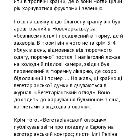
йти в тропічні країни, де б вони могли цілий
рік харчуватися фруктами і зеленню.
І ось на шляху в цю благосну країну він був
арештований в Новочеркаську за
«безписемність» і посаджений в тюрму, де й
захворів. В тюрмі він нічого не їв крім 3-4
яблук в день, відмовився від тюремного
одягу, тюремної постелі і напівголий лежав
на холодній підлозі камери, звідки був
перенесений в тюремну лікарню, де скоро,
бідолашний і помер. … На жаль, ці крайнощі
вегетаріанської думки відчуваються в
журналі «Вегетаріанський огляд». Воно
доходить до харчування бульйоном з сіна,
котлетами з відходів з овочів».
Крім того, «Вегетаріанський оглядач»
публікував звіти про поїздку в Європу на
вегетаріанський конгрес; листи Іллі Рєпіна