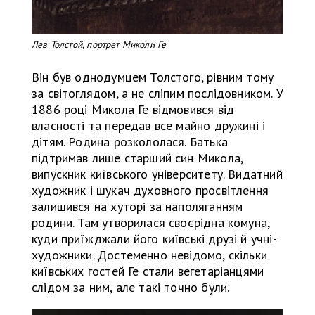
Лев Толстой, портрет Миколи Ге
Він був однодумцем Толстого, рівним тому
за світоглядом, а не сліпим послідовником. У
1886 році Микола Ге відмовився від
власності та передав все майно дружині і
дітям. Родина розкололася. Батька
підтримав лише старший син Микола,
випускник київського університету. Видатний
художник і шукач духовного просвітлення
залишився на хуторі за наполяганням
родини. Там утворилася своєрідна комуна,
куди приїжджали його київські друзі й учні-
художники. Достеменно невідомо, скільки
київських гостей Ге стали вегетаріанцями
слідом за ним, але такі точно були.