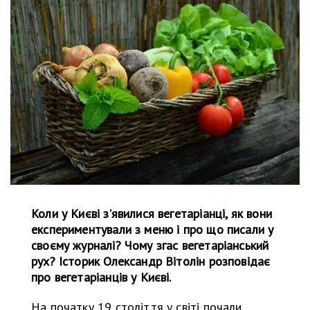
Коли у Києві зʼявилися вегетаріанці, як вони
експериментували з меню і про що писали у
своєму журналі? Чому згас вегетаріанський
рух? Історик Олександр Вітолін розповідає
про вегетаріанців у Києві.
На початку 19 століття у світі почали