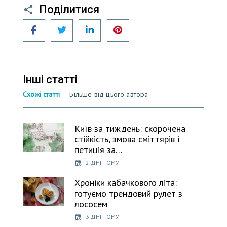
Поділитися
Facebook
Twitter
LinkedIn
Pinterest
Інші статті
Схожі статті
Більше від цього автора
Київ за тиждень: скорочена
стійкість, змова сміттярів і
петиція за…
2 ДНІ ТОМУ
Хроніки кабачкового літа:
готуємо трендовий рулет з
лососем
3 ДНІ ТОМУ