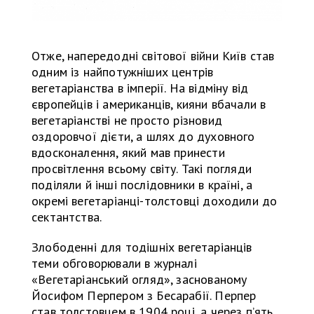
Отже, напередодні світової війни Київ став
одним із найпотужніших центрів
вегетаріанства в імперії. На відміну від
європейців і американців, кияни вбачали в
вегетаріанстві не просто різновид
оздоровчої дієти, а шлях до духовного
вдосконалення, який мав принести
просвітлення всьому світу. Такі погляди
поділяли й інші послідовники в країні, а
окремі вегетаріанці-толстовці доходили до
сектантства.
Злободенні для тодішніх вегетаріанців
теми обговорювали в журналі
«Вегетаріанський огляд», заснованому
Йосифом Перпером з Бесарабії. Перпер
став толстовцем в 1904 році, а через п’ять