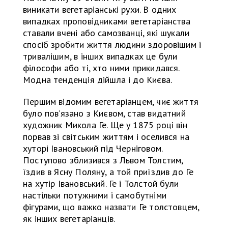
виникати вегетаріанські рухи. В одних
випадках проповідниками вегетаріанства
ставали вчені або самозванці, які шукали
спосіб зробити життя людини здоровішим і
тривалішим, в інших випадках це були
філософи або ті, хто ними прикидався.
Модна тенденція дійшла і до Києва.
Першим відомим вегетаріанцем, чиє життя
було пов’язано з Києвом, став видатний
художник Микола Ге. Ще у 1875 році він
порвав зі світським життям і оселився на
хуторі Івановський під Черніговом.
Поступово зблизився з Львом Толстим,
їздив в Ясну Поляну, а той приїздив до Ге
на хутір Івановський. Ге і Толстой були
настільки потужними і самобутніми
фігурами, що важко назвати Ге толстовцем,
як інших вегетаріанців.