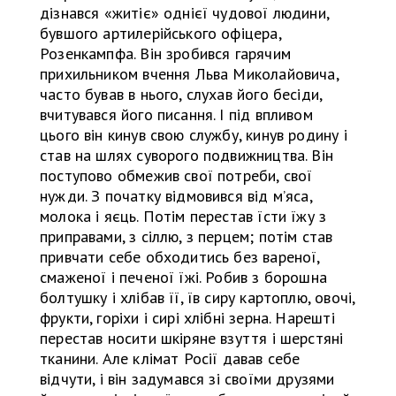
дізнався «житіє» однієї чудової людини,
бувшого артилерійського офіцера,
Розенкампфа. Він зробився гарячим
прихильником вчення Льва Миколайовича,
часто бував в нього, слухав його бесіди,
вчитувався його писання. І під впливом
цього він кинув свою службу, кинув родину і
став на шлях суворого подвижництва. Він
поступово обмежив свої потреби, свої
нужди. З початку відмовився від м’яса,
молока і яєць. Потім перестав їсти їжу з
приправами, з сіллю, з перцем; потім став
привчати себе обходитись без вареної,
смаженої і печеної їжі. Робив з борошна
болтушку і хлібав її, їв сиру картоплю, овочі,
фрукти, горіхи і сирі хлібні зерна. Нарешті
перестав носити шкіряне взуття і шерстяні
тканини. Але клімат Росії давав себе
відчути, і він задумався зі своїми друзями