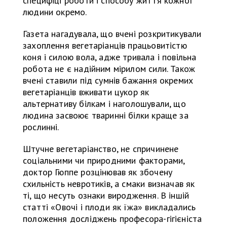
специфіці роботи і способу життя кожної
людини окремо.
Газета нагадувала, що вчені розкритикували
захоплення вегетаріанців працьовитістю
коня і силою вола, адже тривала і повільна
робота не є надійним мірилом сили. Також
вчені ставили під сумнів бажання окремих
вегетаріанців вживати цукор як
альтернативу білкам і наголошували, що
людина засвоює тваринні білки краще за
рослинні.
Штучне вегетаріанство, не спричинене
соціальними чи природними факторами,
доктор Гюппе розцінював як збочену
схильність невротиків, а смаки визначав як
ті, що несуть ознаки виродження. В іншій
статті «Овочі і плоди як їжа» викладались
положення досліджень професора-гігієніста