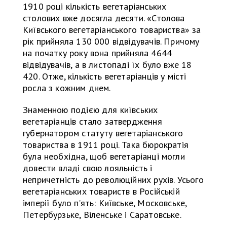
1910 році кількість вегетаріанських
столових вже досягла десяти. «Столова
Київського вегетаріанського товариства» за
рік прийняла 130 000 відвідувачів. Причому
на початку року вона прийняла 4644
відвідувачів, а в листопаді їх було вже 18
420. Отже, кількість вегетаріанців у місті
росла з кожним днем.
Знаменною подією для київських
вегетаріанців стало затвердження
губернатором статуту вегетаріанського
товариства в 1911 році. Така бюрократія
була необхідна, щоб вегетаріанці могли
довести владі свою лояльність і
непричетність до революційних рухів. Усього
вегетаріанських товариств в Російській
імперії було п’ять: Київське, Московське,
Петербурзьке, Віленське і Саратовське.