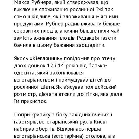
Макса Рубнера, який стверджував, що
виключне споживання рослинної їжі так
само шкідливе, як і зловживання м’ясними
продуктами. Рубнер радив вживати більше
соковитих плодів, а кияни більше пили чай
замість вживання плодів. Редакція газети
бачила в цьому бажання заощадити.
Якось «Кіевлянинъ» повідомив про втечу
двох доньок 12 і 14 років від батька-
одесита, який захоплювався
вегетаріанством і примушував дітей до
рослинної дієти. Як з’ясував поліцейський
ротмістр, дівчата втекли до тітки, яка дала
їм прихисток.
Попри критику з боку західних вчених і
газетярів, вегетаріанський рух в Києві
набирав обертів. Відкрилась перша
вегетаріанська (вегетарічна) столова, а в