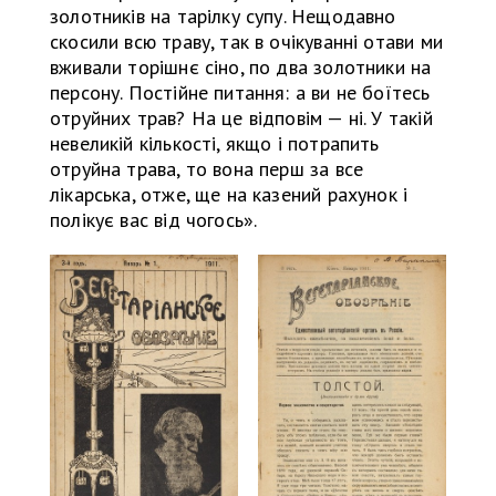
золотників на тарілку супу. Нещодавно
скосили всю траву, так в очікуванні отави ми
вживали торішнє сіно, по два золотники на
персону. Постійне питання: а ви не боїтесь
отруйних трав? На це відповім — ні. У такій
невеликій кількості, якщо і потрапить
отруйна трава, то вона перш за все
лікарська, отже, ще на казений рахунок і
полікує вас від чогось».