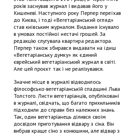
років заснував журнал і видавав його у
Кишеневі. Наступного року Перпер переїхав
до Києва, і тоді «Вегетаріанський огляд»
став київським журналом. Видання існувало
в умовах постійної нестачі грошей. За
редакцію слугувала квартира редактора.
Перпер також збирався видавати на їдиш
«Вегетаріанську думку» як єдиний
єврейський вегетаріанський журнал в світі.
Але цей проєкт так і не реалізувався.
Значне місце в журналі відводилось
філософсько-вегетаріанській спадщині Льва
Толстого. Листи вегетаріанців, опубліковані
в журналі, свідчать, що багато прихильників
підходили до справи без належних знань.
Так, один вегетаріанець ділився своїм
досвідом приготування відвару з сіна. Він
вибрав краще сіно з конюшини, але відвар з