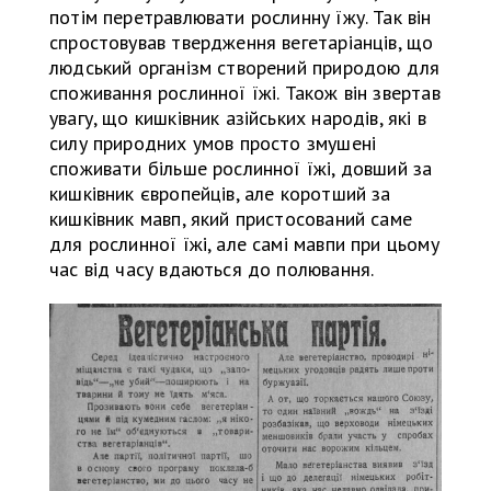
потім перетравлювати рослинну їжу. Так він
спростовував твердження вегетаріанців, що
людський організм створений природою для
споживання рослинної їжі. Також він звертав
увагу, що кишківник азійських народів, які в
силу природних умов просто змушені
споживати більше рослинної їжі, довший за
кишківник європейців, але коротший за
кишківник мавп, який пристосований саме
для рослинної їжі, але самі мавпи при цьому
час від часу вдаються до полювання.