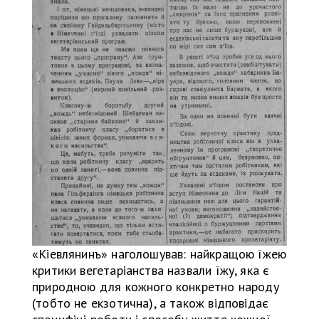
«Кіевлянинъ» наголошував: найкращою їжею
критики вегетаріанства назвали їжу, яка є
природною для кожного конкретно народу
(тобто не екзотична), а також відповідає