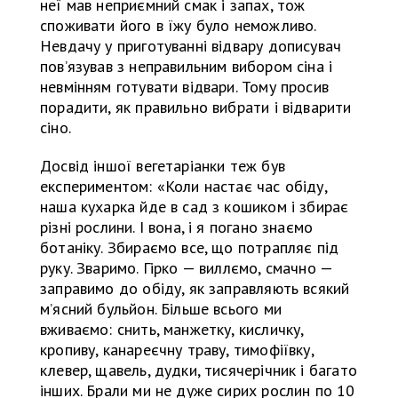
неї мав неприємний смак і запах, тож
споживати його в їжу було неможливо.
Невдачу у приготуванні відвару дописувач
пов’язував з неправильним вибором сіна і
невмінням готувати відвари. Тому просив
порадити, як правильно вибрати і відварити
сіно.
Досвід іншої вегетаріанки теж був
експериментом: «Коли настає час обіду,
наша кухарка йде в сад з кошиком і збирає
різні рослини. І вона, і я погано знаємо
ботаніку. Збираємо все, що потрапляє під
руку. Зваримо. Гірко — виллємо, смачно —
заправимо до обіду, як заправляють всякий
м’ясний бульйон. Більше всього ми
вживаємо: снить, манжетку, кисличку,
кропиву, канареєчну траву, тимофіївку,
клевер, щавель, дудки, тисячерічник і багато
інших. Брали ми не дуже сирих рослин по 10