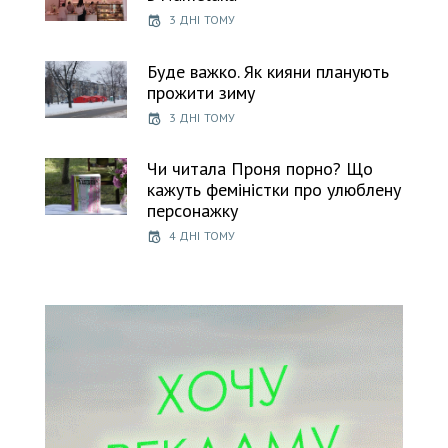
3 ДНІ ТОМУ
Буде важко. Як кияни планують
прожити зиму
3 ДНІ ТОМУ
Чи читала Проня порно? Що
кажуть феміністки про улюблену
персонажку
4 ДНІ ТОМУ