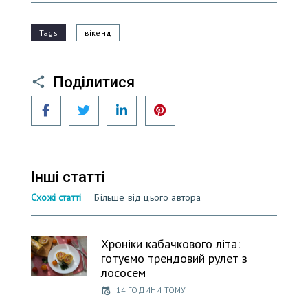
Tags
вікенд
Поділитися
Facebook
Twitter
LinkedIn
Pinterest
Інші статті
Схожі статті
Більше від цього автора
Хроніки кабачкового літа:
готуємо трендовий рулет з
лососем
14 ГОДИНИ ТОМУ