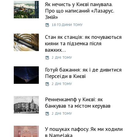
Як нечисть у Києві панувала.
Про що написаний «Лазарус.
Змій»
18 ГОДИНИ ТОМУ
Стан як станція: як почуваються
кияни та підземка після
важких…
2 ДНІ ТОМУ
Готуй бажання: як і де дивитися
Персеїди в Києві
2 ДНІ ТОМУ
Ренненкампф у Києві: як
банкував та містом керував
2 ДНІ ТОМУ
У пошуках пафосу. Як ми ходили
в Namelaka