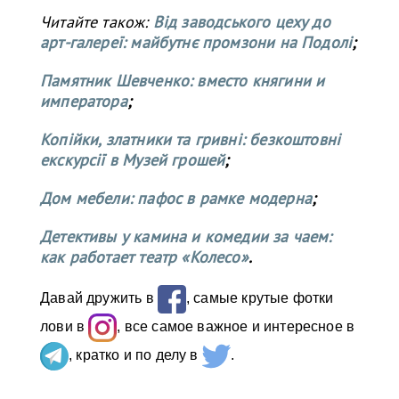
Читайте також:
Від заводського цеху до
арт-галереї: майбутнє промзони на Подолі
;
Памятник Шевченко: вместо княгини и
императора
;
Копійки, златники та гривні: безкоштовні
екскурсії в Музей грошей
;
Дом мебели: пафос в рамке модерна
;
Детективы у камина и комедии за чаем:
как работает театр «Колесо»
.
Давай дружить в
, самые крутые фотки
лови в
, все самое важное и интересное в
, кратко и по делу в
.