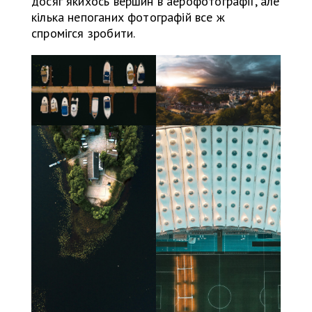
досяг якихось вершин в аерофотографії, але
кілька непоганих фотографій все ж
спромігся зробити.