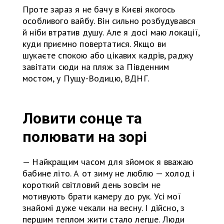
Проте зараз я не бачу в Києві якогось
особливого вайбу. Він сильно розбудувався
й ніби втратив душу. Але я досі маю локації,
куди приємно повертатися. Якщо ви
шукаєте спокою або цікавих кадрів, раджу
завітати сюди на пляж за Південним
мостом, у Пущу-Водицю, ВДНГ.
Ловити сонце та
полювати на зорі
— Найкращим часом для зйомок я вважаю
бабине літо. А от зиму не люблю — холод і
короткий світловий день зовсім не
мотивують брати камеру до рук. Усі мої
знайомі дуже чекали на весну. І дійсно, з
першим теплом жити стало легше. Люди