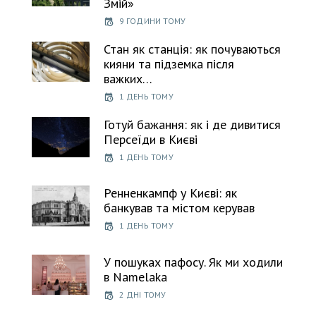
Змій»
9 ГОДИНИ ТОМУ
Стан як станція: як почуваються
кияни та підземка після
важких…
1 ДЕНЬ ТОМУ
Готуй бажання: як і де дивитися
Персеїди в Києві
1 ДЕНЬ ТОМУ
Ренненкампф у Києві: як
банкував та містом керував
1 ДЕНЬ ТОМУ
У пошуках пафосу. Як ми ходили
в Namelaka
2 ДНІ ТОМУ