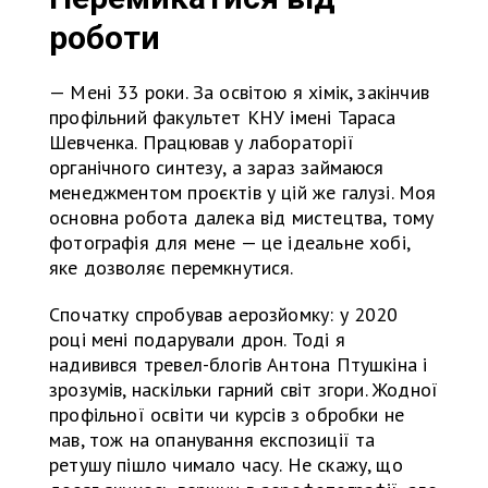
роботи
— Мені 33 роки. За освітою я хімік, закінчив
профільний факультет КНУ імені Тараса
Шевченка. Працював у лабораторії
органічного синтезу, а зараз займаюся
менеджментом проєктів у цій же галузі. Моя
основна робота далека від мистецтва, тому
фотографія для мене — це ідеальне хобі,
яке дозволяє перемкнутися.
Спочатку спробував аерозйомку: у 2020
році мені подарували дрон. Тоді я
надивився тревел-блогів Антона Птушкіна і
зрозумів, наскільки гарний світ згори. Жодної
профільної освіти чи курсів з обробки не
мав, тож на опанування експозиції та
ретушу пішло чимало часу. Не скажу, що