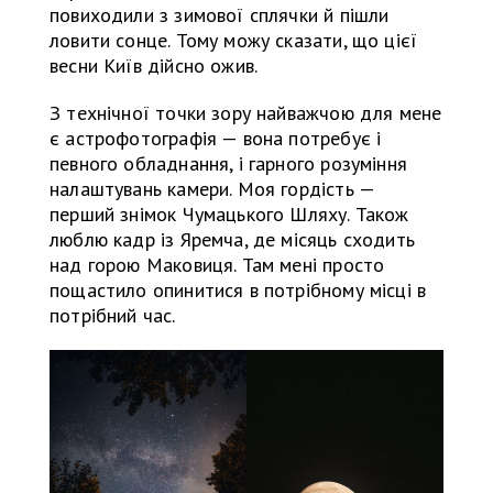
повиходили з зимової сплячки й пішли
ловити сонце. Тому можу сказати, що цієї
весни Київ дійсно ожив.
З технічної точки зору найважчою для мене
є астрофотографія — вона потребує і
певного обладнання, і гарного розуміння
налаштувань камери. Моя гордість —
перший знімок Чумацького Шляху. Також
люблю кадр із Яремча, де місяць сходить
над горою Маковиця. Там мені просто
пощастило опинитися в потрібному місці в
потрібний час.