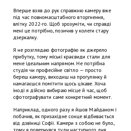
Вперше взяв до рук справжню камеру вже
під час повномасштабного вторгнення,
влітку 2022-го. Щоб зрозуміти, чи справді
мені це потрібно, позичив у колеги стару
дзеркалку.
Я не розглядаю фотографію як джерело
прибутку, тому міські краєвиди стали для
мене ідеальним напрямом. Не потрібна
студія чи професійне світло — просто
береш камеру, виходиш на прогулянку й
намагаєшся помітити щось цікаве. Хоча
іноді я дійсно вибираю місце й час, щоб
сфотографувати саме конкретний момент.
Наприклад, одного разу я йшов Майданом і
побачив, як призахідне сонце відбивається
від дзвіниці Софії. Камери з собою не було,
тому я повернувся туди наступного дня