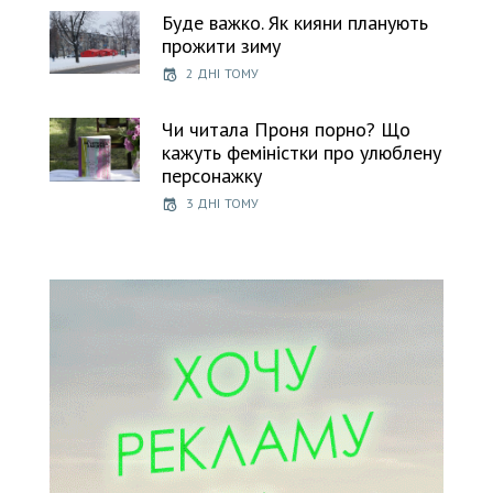
Буде важко. Як кияни планують
прожити зиму
2 ДНІ ТОМУ
Чи читала Проня порно? Що
кажуть феміністки про улюблену
персонажку
3 ДНІ ТОМУ