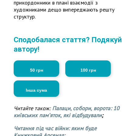
прикордонники в плані взаємодії з
художниками дещо випереджають решту
структур.
Сподобалася стаття? Подякуй
автору!
50 грн
100 грн
Інша сума
Читайте також:
Палаци, собори, ворота: 10
київських памʼяток, які відбудували
;
Читання під час війни: яким буде
Книжковий Арсенал;