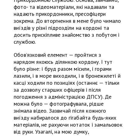
фото- та відеоматеріали, які надавали та
надають прикордонники, пресофіцери
зокрема. До вторгнення в мене було чимало
виїздів у різні підрозділи на кордоні та
досить прискіпливе знайомство з побутом і
службою.
Обов’язковий елемент — пройтися з
нарядом якоюсь ділянкою кордону. І тут
було різне: і бруд разом місили, і горами
лазили, і в море виходили, і в бронежилеті й
касці ходили по позиціях (останнє — тільки
за дозволу старших офіцерів і після
погодження з адміністрацією ДПСУ). Де
можна було — фотографувала, рідше
знімала відео. Зазвичай після кожного
виїзду набиралося до гігабайта будь-яких
матеріалів, не рахуючи нотаток і замальовок
від руки. Узагалі, на мою думку,