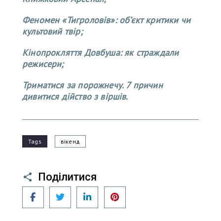
Феномен «Тигроловів»: об’єкт критики чи
культовий твір;
Кінопрокляття Довбуша: як страждали
режисери;
Триматися за порожнечу. 7 причин
дивитися дійство з віршів.
Tags
вікенд
Поділитися
Facebook
Twitter
LinkedIn
Pinterest