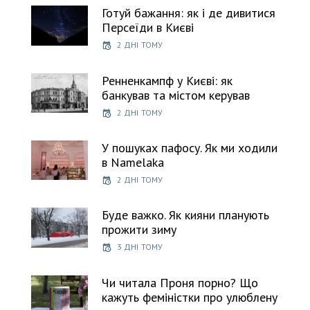
Готуй бажання: як і де дивитися
Персеїди в Києві
2 ДНІ ТОМУ
Ренненкампф у Києві: як
банкував та містом керував
2 ДНІ ТОМУ
У пошуках пафосу. Як ми ходили
в Namelaka
2 ДНІ ТОМУ
Буде важко. Як кияни планують
прожити зиму
3 ДНІ ТОМУ
Чи читала Проня порно? Що
кажуть феміністки про улюблену