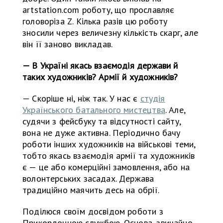
artstation.com роботу, що прославляє
головоріза Z. Кілька разів цю роботу
зносили через величезну кількість скарг, але
він її заново викладав.
— В Україні якась взаємодія держави й
таких художників? Армії й художників?
— Скоріше ні, ніж так. У нас є
студія
Українського батального мистецтва
. Але,
судячи з фейсбуку та відсутності сайту,
вона не дуже активна. Періодично бачу
роботи інших художників на військові теми,
тобто якась взаємодія армії та художників
є — це або комерційні замовлення, або на
волонтерських засадах. Держава
традиційно маячить десь на обрії.
Поділюся своїм досвідом роботи з
Прикордонною службою. Основа, звичайно,