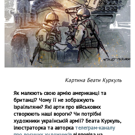
Картина Беати Куркуль
Як малюють свою армію американці та
британці? Чому її не зображують
ізраїльтяни? Які арти про військових
створюють наші вороги? Чи потрібні
художники українській армії? Беата Куркуль,
ілюстраторка та авторка
телеграм-каналу
про воєнних художників
відповіла на