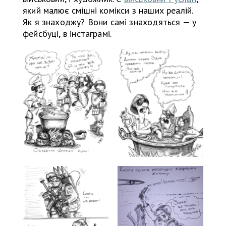
який малює смішні комікси з наших реалій.
Як я знаходжу? Вони самі знаходяться — у
фейсбуці, в інстаграмі.