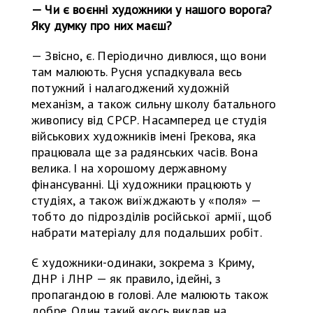
— Чи є воєнні художники у нашого ворога?
Яку думку про них маєш?
— Звісно, є. Періодично дивлюся, що вони
там малюють. Русня успадкувала весь
потужний і налагоджений художній
механізм, а також сильну школу батального
живопису від СРСР. Насамперед це студія
військових художників імені Грекова, яка
працювала ще за радянських часів. Вона
велика. І на хорошому державному
фінансуванні. Ці художники працюють у
студіях, а також виїжджають у «поля» —
тобто до підрозділів російської армії, щоб
набрати матеріалу для подальших робіт.
Є художники-одинаки, зокрема з Криму,
ДНР і ЛНР — як правило, ідейні, з
пропагандою в голові. Але малюють також
добре. Один такий якось виклав на