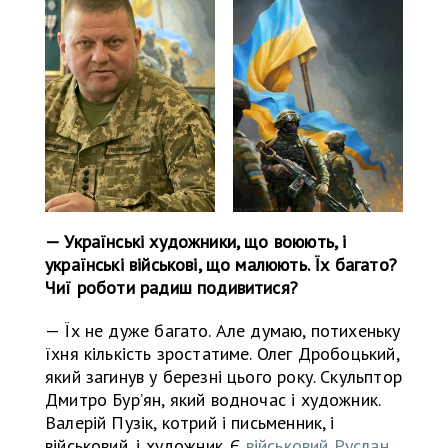
— Українські художники, що воюють, і
українські військові, що малюють. Їх багато?
Чиї роботи радиш подивитися?
— Їх не дуже багато. Але думаю, потихеньку
їхня кількість зростатиме. Олег Дробоцький,
який загинув у березні цього року. Скульптор
Дмитро Бур’ян, який водночас і художник.
Валерій Пузік, котрий і письменник, і
військовий, і художник. Є
військовий Руслан
,