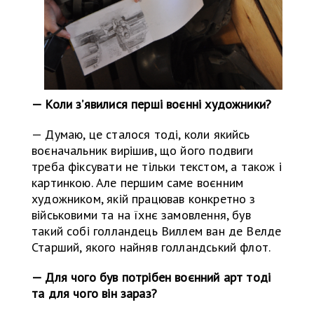
— Коли зʼявилися перші воєнні художники?
— Думаю, це сталося тоді, коли якийсь
воєначальник вирішив, що його подвиги
треба фіксувати не тільки текстом, а також і
картинкою. Але першим саме воєнним
художником, якій працював конкретно з
військовими та на їхнє замовлення, був
такий собі голландець Виллем ван де Велде
Старший, якого найняв голландський флот.
— Для чого був потрібен воєнний арт тоді
та для чого він зараз?