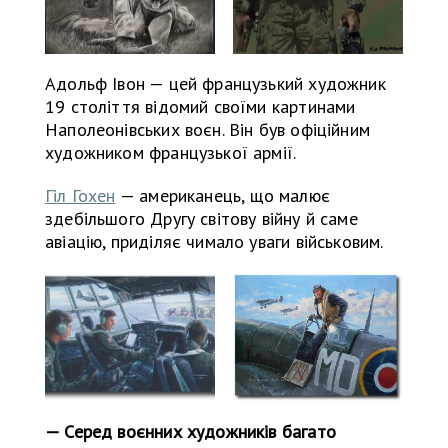
Адольф Івон — цей французький художник
19 століття відомий своїми картинами
Наполеонівських воєн. Він був офіційним
художником французької армії.
Гіл Гохен
— американець, що малює
здебільшого Другу світову війну й саме
авіацію, приділяє чимало уваги військовим.
— Серед воєнних художників багато