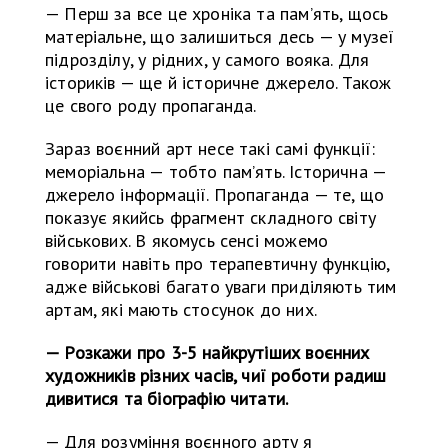
— Перш за все це хроніка та памʼять, щось
матеріальне, що залишиться десь — у музеї
підрозділу, у рідних, у самого вояка. Для
істориків — ще й історичне джерело. Також
це свого роду пропаганда.
Зараз воєнний арт несе такі самі функції:
меморіальна — тобто памʼять. Історична —
джерело інформації. Пропаганда — те, що
показує якийсь фрагмент складного світу
військових. В якомусь сенсі можемо
говорити навіть про терапевтичну функцію,
адже військові багато уваги приділяють тим
артам, які мають стосунок до них.
— Розкажи про 3-5 найкрутіших воєнних
художників різних часів, чиї роботи радиш
дивитися та біографію читати.
— Для розуміння воєнного арту я