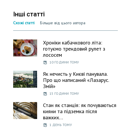
Інші статті
Схожі статті
Більше від цього автора
Хроніки кабачкового літа:
готуємо трендовий рулет з
лососем
10 ГОДИНИ ТОМУ
Як нечисть у Києві панувала.
Про що написаний «Лазарус.
Змій»
15 ГОДИНИ ТОМУ
Стан як станція: як почуваються
кияни та підземка після
важких…
1 ДЕНЬ ТОМУ