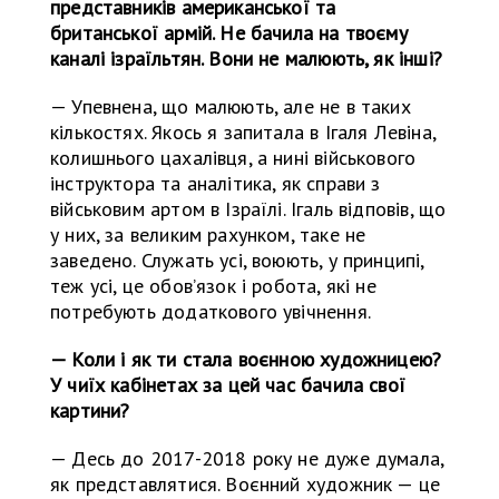
представників американської та
британської армій. Не бачила на твоєму
каналі ізраїльтян. Вони не малюють, як інші?
— Упевнена, що малюють, але не в таких
кількостях. Якось я запитала в Ігаля Левіна,
колишнього цахалівця, а нині військового
інструктора та аналітика, як справи з
військовим артом в Ізраїлі. Ігаль відповів, що
у них, за великим рахунком, таке не
заведено. Служать усі, воюють, у принципі,
теж усі, це обов’язок і робота, які не
потребують додаткового увічнення.
— Коли і як ти стала воєнною художницею?
У чиїх кабінетах за цей час бачила свої
картини?
— Десь до 2017-2018 року не дуже думала,
як представлятися. Воєнний художник — це