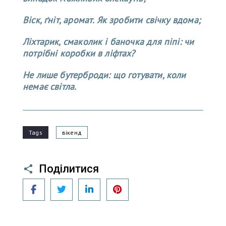
Віск, ґніт, аромат. Як зробити свічку вдома;
Ліхтарик, смаколик і баночка для піпі: чи
потрібні коробки в ліфтах?
Не лише бутерброди: що готувати, коли
немає світла.
Tags
вікенд
Поділитися
Facebook
Twitter
LinkedIn
Pinterest