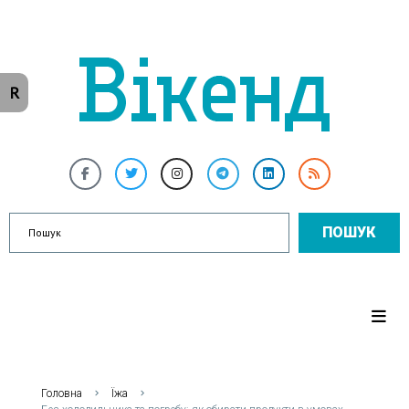
R
ПОШУК
Головна
Їжа