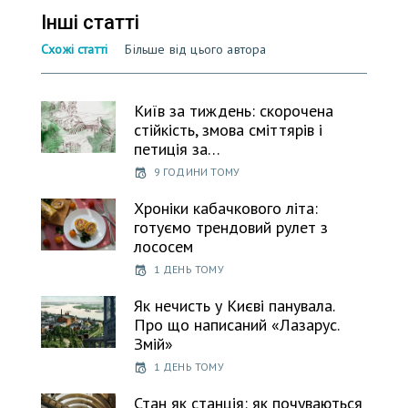
Інші статті
Схожі статті
Більше від цього автора
Київ за тиждень: скорочена
стійкість, змова сміттярів і
петиція за…
9 ГОДИНИ ТОМУ
Хроніки кабачкового літа:
готуємо трендовий рулет з
лососем
1 ДЕНЬ ТОМУ
Як нечисть у Києві панувала.
Про що написаний «Лазарус.
Змій»
1 ДЕНЬ ТОМУ
Стан як станція: як почуваються