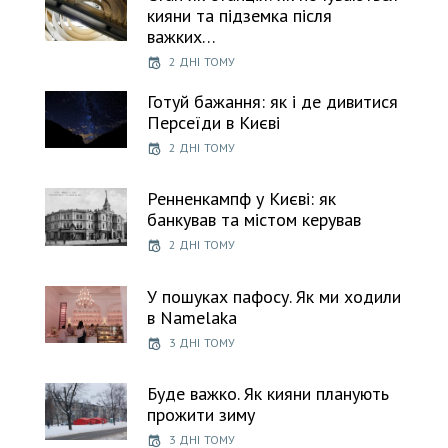
кияни та підземка після
важких…
2 ДНІ ТОМУ
Готуй бажання: як і де дивитися
Персеїди в Києві
2 ДНІ ТОМУ
Ренненкампф у Києві: як
банкував та містом керував
2 ДНІ ТОМУ
У пошуках пафосу. Як ми ходили
в Namelaka
3 ДНІ ТОМУ
Буде важко. Як кияни планують
прожити зиму
3 ДНІ ТОМУ