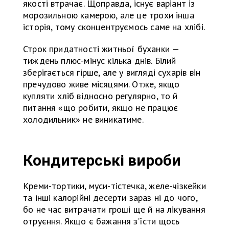
якості втрачає. Щоправда, існує варіант із
морозильною камерою, але це трохи інша
історія, тому сконцентруємось саме на хлібі.
Строк придатності житньої буханки —
тиждень плюс-мінус кілька днів. Білий
зберігається гірше, але у вигляді сухарів він
пречудово живе місяцями. Отже, якщо
купляти хліб відносно регулярно, то й
питання «що робити, якщо не працює
холодильник» не виникатиме.
Кондитерські вироби
Креми-тортики, муси-тістечка, желе-чізкейки
та інші калорійні десерти зараз ні до чого,
бо не час витрачати гроші ще й на лікування
отруєння. Якщо є бажання з’їсти щось