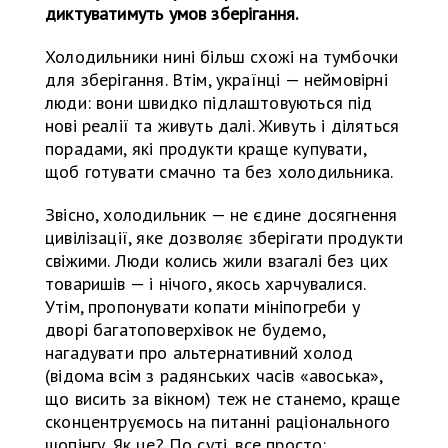
диктуватимуть умов зберігання.
Холодильники нині більш схожі на тумбочки
для зберігання. Втім, українці — неймовірні
люди: вони швидко підлаштовуються під
нові реалії та живуть далі. Живуть і діляться
порадами, які продукти краще купувати,
щоб готувати смачно та без холодильника.
Звісно, холодильник — не єдине досягнення
цивілізації, яке дозволяє зберігати продукти
свіжими. Люди колись жили взагалі без цих
товаришів — і нічого, якось харчувалися.
Утім, пропонувати копати мініпогреби у
дворі багатоповерхівок не будемо,
нагадувати про альтернативний холод
(відома всім з радянських часів «авоська»,
що висить за вікном) теж не станемо, краще
сконцентруємось на питанні раціонального
шопінгу. Як це? По суті, все просто: