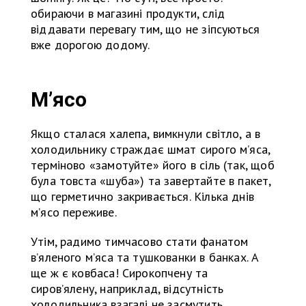
обираючи в магазині продукти, слід
віддавати перевагу тим, що не зіпсуються
вже дорогою додому.
М
ʼ
ясо
Якщо сталася халепа, вимкнули світло, а в
холодильнику страждає шмат сирого м’яса,
терміново «замотуйте» його в сіль (так, щоб
була товста «шуба») та завертайте в пакет,
що герметично закривається. Кілька днів
м’ясо переживе.
Утім, радимо тимчасово стати фанатом
в’яленого м’яса та тушкованки в банках. А
ще ж є ковбаса! Сирокопчену та
сиров’ялену, наприклад, відсутність
холодильника взагалі не засмутить.