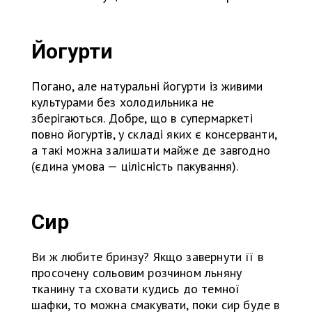
Йогурти
Погано, але натуральні йогурти із живими
культурами без холодильника не
зберігаються. Добре, що в супермаркеті
повно йогуртів, у складі яких є консерванти,
а такі можна залишати майже де завгодно
(єдина умова — цілісність пакування).
Сир
Ви ж любите бринзу? Якщо завернути її в
просочену сольовим розчином льняну
тканину та сховати кудись до темної
шафки, то можна смакувати, поки сир буде в