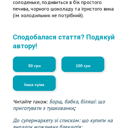
солоденьке, подивиться в бік простого
печива, чорного шоколаду та ігристого вина
(їм холодильник не потрібний).
Сподобалася стаття? Подякуй
автору!
50 грн
100 грн
Інша сума
Читайте також:
Борщ, бабка, біляші: що
приготувати з тушкованки
;
До супермаркету зі списком: що купити на
випадок можливих блекаутів;