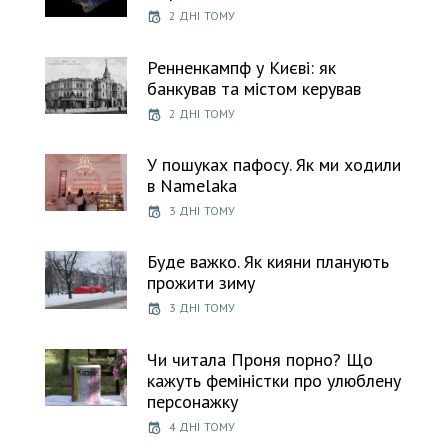
2 ДНІ ТОМУ
Ренненкампф у Києві: як
банкував та містом керував
2 ДНІ ТОМУ
У пошуках пафосу. Як ми ходили
в Namelaka
3 ДНІ ТОМУ
Буде важко. Як кияни планують
прожити зиму
3 ДНІ ТОМУ
Чи читала Проня порно? Що
кажуть феміністки про улюблену
персонажку
4 ДНІ ТОМУ