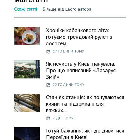
Схожі статті
Більше від цього автора
Хроніки кабачкового літа:
готуємо трендовий рулет з
лососем
17 ГОДИНИ ТОМУ
Як нечисть у Києві панувала.
Про що написаний «Лазарус.
Змій»
22 ГОДИНИ ТОМУ
Стан як станція: як почуваються
кияни та підземка після
важких…
2 ДНІ ТОМУ
Готуй бажання: як і де дивитися
Персеїди в Києві