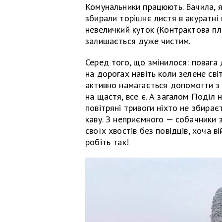
Комунальники працюють. Бачила, я
збирали торішнє листя в акуратні 
невеличкий куток (Контрактова п
залишається дуже чистим.
Серед того, що змінилося: повага 
на дорогах навіть коли зелене св
активно намагається допомогти з 
на щастя, все є. А загалом Поділ 
повітряні тривоги ніхто не збирає
каву. З неприємного — собачники 
своїх хвостів без повідців, хоча в
робіть так!