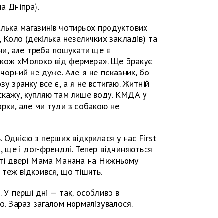
а Дніпра).
ілька магазинів чотирьох продуктових
, Коло (декілька невеличких закладів) та
єни, але треба пошукати ще в
акож «Молоко від фермера». Ще бракує
 чорний не дуже. Але я не показник, бо
у зранку все є, а я не встигаю. Житній
скажу, купляю там лише воду. КМДА у
арки, але ми туди з собакою не
. Однією з перших відкрилася у нас First
я, ще і дог-френдлі. Тепер відчиняються
иті двері Мама Манана на Нижньому
 теж відкрився, що тішить.
. У перші дні — так, особливо в
о. Зараз загалом нормалізувалося.