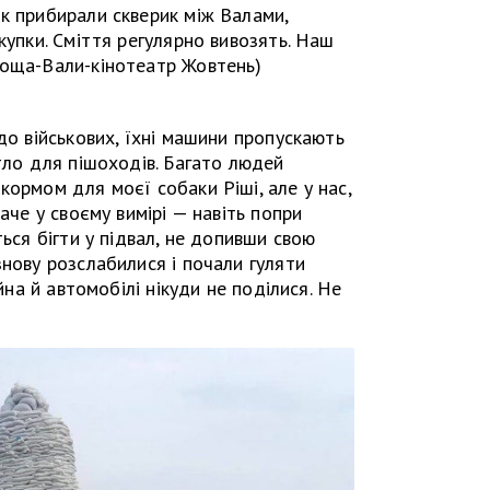
к прибирали скверик між Валами,
купки. Сміття регулярно вивозять. Наш
лоща-Вали-кінотеатр Жовтень)
до військових, їхні машини пропускають
ітло для пішоходів. Багато людей
кормом для моєї собаки Ріші, але у нас,
наче у своєму вимірі — навіть попри
ться бігти у підвал, не допивши свою
знову розслабилися і почали гуляти
ійна й автомобілі нікуди не поділися. Не