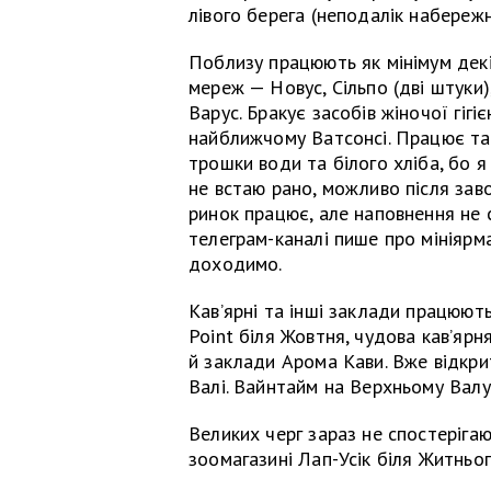
лівого берега (неподалік набережн
Поблизу працюють як мінімум дек
мереж — Новус, Сільпо (дві штуки)
Варус. Бракує засобів жіночої гігі
найближчому Ватсонсі. Працює т
трошки води та білого хліба, бо я
не встаю рано, можливо після завоз
ринок працює, але наповнення не 
телеграм-каналі пише про мініярм
доходимо.
Кавʼярні та інші заклади працюють
Point біля Жовтня, чудова кав’ярн
й заклади Арома Кави. Вже відкр
Валі. Вайнтайм на Верхньому Валу
Великих черг зараз не спостерігаю
зоомагазині Лап-Усік біля Житньог