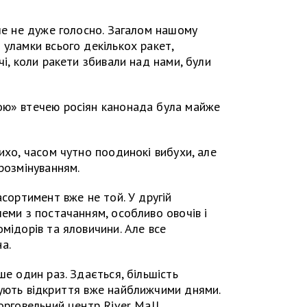
але не дуже голосно. Загалом нашому
 уламки всього декількох ракет,
чі, коли ракети збивали над нами, були
ою» втечею росіян канонада була майже
ихо, часом чутно поодинокі вибухи, але
розмінуванням.
асортимент вже не той. У другій
леми з постачанням, особливо овочів і
мідорів та яловичини. Але все
а.
ше один раз. Здається, більшість
сують відкриття вже найближчими днями.
орговельний центр River Mall.