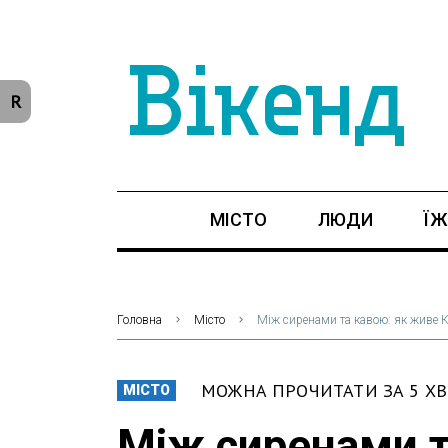
R
МІСТО
ЛЮДИ
ЇЖ
Головна
Місто
Між сиренами та кавою: як живе 
МОЖНА ПРОЧИТАТИ ЗА 5 Х
МІСТО
Між сиренами т