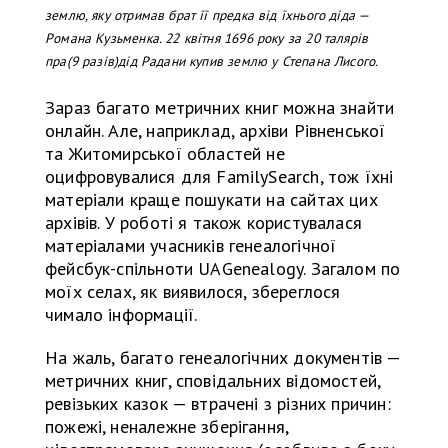
землю, яку отримав брат її предка від їхнього діда —
Романа Кузьменка. 22 квітня 1696 року за 20 талярів
пра(9 разів)дід Радани купив землю у Степана Лисого.
Зараз багато метричних книг можна знайти
онлайн. Але, наприклад, архіви Рівненської
та Житомирської областей не
оцифровувалися для FamilySearch, тож їхні
матеріали краще пошукати на сайтах цих
архівів. У роботі я також користувалася
матеріалами учасників генеалогічної
фейсбук-спільноти UAGenealogy. Загалом по
моїх селах, як виявилося, збереглося
чимало інформації.
На жаль, багато генеалогічних документів —
метричних книг, сповідальних відомостей,
ревізьких казок — втрачені з різних причин:
пожежі, неналежне зберігання,