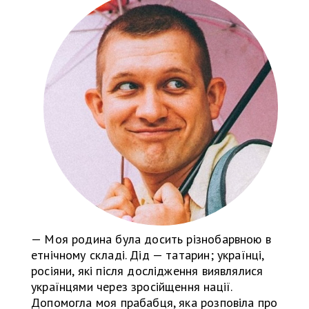
— Моя родина була досить різнобарвною в
етнічному складі. Дід — татарин; українці,
росіяни, які після дослідження виявлялися
українцями через зросійщення нації.
Допомогла моя прабабця, яка розповіла про