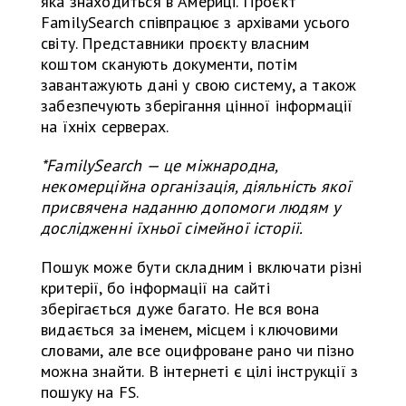
яка знаходиться в Америці. Проєкт
FamilySearch співпрацює з архівами усього
світу. Представники проєкту власним
коштом сканують документи, потім
завантажують дані у свою систему, а також
забезпечують зберігання цінної інформації
на їхніх серверах.
*FamilySearch — це міжнародна,
некомерційна організація, діяльність якої
присвячена наданню допомоги людям у
дослідженні їхньої сімейної історії.
Пошук може бути складним і включати різні
критерії, бо інформації на сайті
зберігається дуже багато. Не вся вона
видається за іменем, місцем і ключовими
словами, але все оцифроване рано чи пізно
можна знайти. В інтернеті є цілі інструкції з
пошуку на FS.