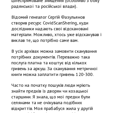
цілеспрямоване знищення (особливо з боку
радянської та російської влади).
Відомий генеалог Сергій Фазульянов
створив ресурс CovidScanShering, куди
дослідники надають свої відскановані
матеріали. Можливо, хтось уже відсканував і
виклав те, що потрібно саме вам.
В усіх архівах можна замовити сканування
потрібних документів. Переважно така
послуга платна та коштує від кількох
гривень за аркуш. За сканування метричної
книги можна заплатити гривень 120-300.
Часто на початку пошуків люди мріють
знайти предків із дворян чи козацької
старшини. Я знала, що мої предки були
селянами та не очікувала подібних
відкриттів. Моя прабабуся жила у другій