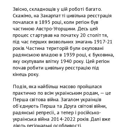
Звісно, складнощів у цій роботі багато.
Скажімо, на Закарпатті цивільна реєстрація
почалася в 1895 році, коли регіон був
частиною Австро-Угорщини. Десь цей
процес стартував на початку 20 століття,
під час перших визвольних змагань 1917-21
років. Частина територій були окуповані
радянською владою в 1939 році, є Буковина,
яку окупували влітку 1940 року. Цей регіон
почав робити цивільну реєстрацію під
кінець року.
Подія, яка найбільш масово пройшлася
практично по всім українським родам, — це
Перша світова війна. Загалом українців
об’єднують Перша та Друга світові війни,
радянські репресії, а тепер і російсько-
українська війна 2014-2022 років. Далі вже
діють регіональні особливості.