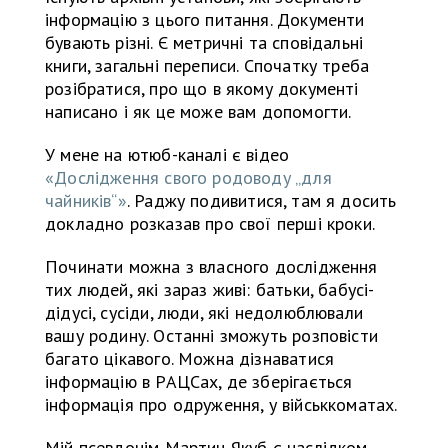
інформацію з цього питання. Документи
бувають різні. Є метричні та сповідальні
книги, загальні переписи. Спочатку треба
розібратися, про що в якому документі
написано і як це може вам допомогти.
У мене на ютюб-каналі є відео
«Дослідження свого родоводу „для
чайників“»
. Раджу подивитися, там я досить
докладно розказав про свої перші кроки.
Починати можна з власного дослідження
тих людей, які зараз живі: батьки, бабусі-
дідусі, сусіди, люди, які недолюблювали
вашу родину. Останні зможуть розповісти
багато цікавого. Можна дізнаватися
інформацію в РАЦСах, де зберігається
інформація про одруження, у військкоматах.
Мій псевдонім Мартин Якуб є наслідком