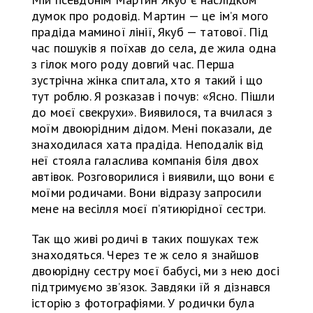
думок про родовід. Мартин — це ім’я мого
прадіда маминої лінії, Якуб — татової. Під
час пошуків я поїхав до села, де жила одна
з гілок мого роду довгий час. Перша
зустрічна жінка спитала, хто я такий і що
тут роблю. Я розказав і почув: «Ясно. Пішли
до моєї свекрухи». Виявилося, та вчилася з
моїм двоюрідним дідом. Мені показали, де
знаходилася хата прадіда. Неподалік від
неї стояла галаслива компанія біля двох
автівок. Розговорилися і виявили, що вони є
моїми родичами. Вони відразу запросили
мене на весілля моєї п’ятиюрідної сестри.
Так що живі родичі в таких пошуках теж
знаходяться. Через те ж село я знайшов
двоюрідну сестру моєї бабусі, ми з нею досі
підтримуємо зв’язок. Завдяки їй я дізнався
історію з фотографіями. У родички була