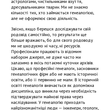
астрологами, чистильниками взуття,
дресувальниками тварин. Ми не знаємо
кількості тих, хто займається генеалогією,
але не оформлює свою діяльність.
Звісно, якщо берешся досліджувати свій
родовід самостійно, то результати ще
більше вражають, бо для свого родоводу
ми не шкодуємо ні часу, ні ресурсів.
Професіонали працюють із відомим
набором джерел, не дуже часто ми
залазимо в якісь потаємні куточки архівів.
Цікаво, що професійні генеалоги, засновники
генеалогічних фірм або не мають історичної
освіти, або її первинно не мали. В історичній
освіті генеалогія вивчається як допоміжна
дисципліна, що виникла через необхідність
підтверджувати майнові права через
наслідування. У генеалогію приходять
найрізноманітніші люди — інженери, геологи,