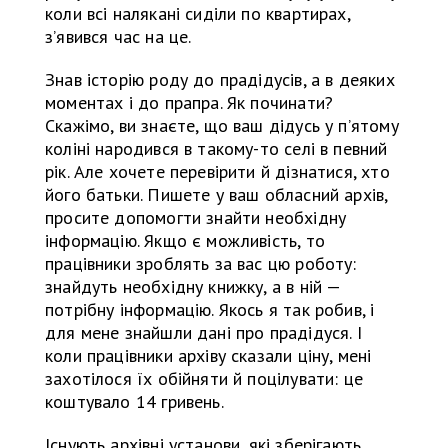
коли всі налякані сиділи по квартирах,
з’явився час на це.
Знав історію роду до прадідусів, а в деяких
моментах і до прапра. Як починати?
Скажімо, ви знаєте, що ваш дідусь у п’ятому
коліні народився в такому-то селі в певний
рік. Але хочете перевірити й дізнатися, хто
його батьки. Пишете у ваш обласний архів,
просите допомогти знайти необхідну
інформацію. Якщо є можливість, то
працівники зроблять за вас цю роботу:
знайдуть необхідну книжку, а в ній —
потрібну інформацію. Якось я так робив, і
для мене знайшли дані про прадідуся. І
коли працівники архіву сказали ціну, мені
захотілося їх обійняти й поцілувати: це
коштувало 14 гривень.
Існують архівні установи, які зберігають