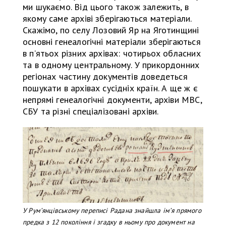
ми шукаємо. Від цього також залежить, в
якому саме архіві зберігаються матеріали.
Скажімо, по селу Лозовий Яр на Яготинщині
основні генеалогічні матеріали зберігаються
в п’ятьох різних архівах: чотирьох обласних
та в одному центральному. У прикордонних
регіонах частину документів доведеться
пошукати в архівах сусідніх країн. А ще ж є
непрямі генеалогічні документи, архіви МВС,
СБУ та різні спеціалізовані архіви.
У Румʼянцівському переписі Радана знайшла імʼя прямого
предка з 12 покоління і згадку в ньому про документ на