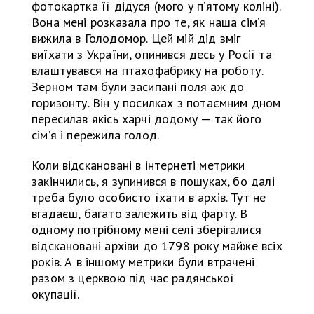
фотокартка її дідуся (мого у п’ятому коліні).
Вона мені розказала про те, як наша сім’я
вижила в Голодомор. Цей мій дід зміг
виїхати з України, опинився десь у Росії та
влаштувався на птахофабрику на роботу.
Зерном там були засипані поля аж до
горизонту. Він у посилках з потаємним дном
пересилав якісь харчі додому — так його
сім’я і пережила голод.
Коли відскановані в інтернеті метрики
закінчились, я зупинився в пошуках, бо далі
треба було особисто їхати в архів. Тут не
вгадаєш, багато залежить від фарту. В
одному потрібному мені селі зберігалися
відскановані архіви до 1798 року майже всіх
років. А в іншому метрики були втрачені
разом з церквою під час радянської
окупації.