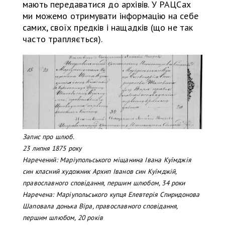
мають передаватися до архівів. У РАЦСах
ми можемо отримувати інформацію на себе
самих, своїх предків і нащадків (що не так
часто трапляється).
Запис про шлюб.
23 липня 1875 року
Наречений: Маріупольського міщанина Івана Куїмджія
син класний художник Архип Іванов син Куїмджій,
православного сповідання, першим шлюбом, 34 роки
Наречена: Маріупольського купця Елевтерія Спиридонова
Шаповала донька Віра, православного сповідання,
першим шлюбом, 20 років