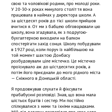
свою та чоловікові родини, про молоді роки.
У 20-30-х роках минулого століття вона
працювала в наймах у директора школи. А
за шістдесят років до тієї школи прийшов
вчитися я. От ми з бабцею обговорювали цю
школу, вона згадувала, як з подругою-
бухгалтеркою виходили на балкон
спостерігати захід сонця. Школу побудували
в 1927 році, коли поруч із найбільшою на
той момент шахтою Донбасу
розбудовували ціле містечко. Це містечко
проіснувало аж до шістдесятих років, а
потім його приєднали до мого рідного міста
— Сніжного в Донецькій області.
Я продовжував слухати й фіксувати
прабабусині розповіді. Знав, що вона мала
шістьох братів і сестер. Ми постійно
спілкувалися з ними та їхніми нащадками.
Мій дід-татарин розповідав про своє село.