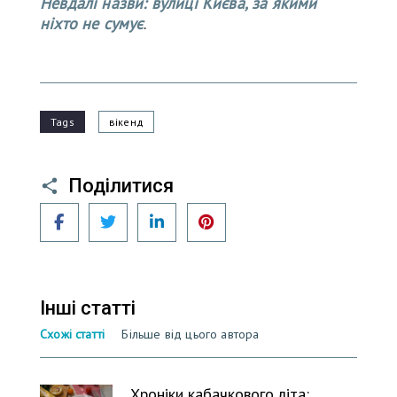
Невдалі назви: вулиці Києва, за якими
ніхто не сумує
.
Tags
вікенд
Поділитися
Facebook
Twitter
LinkedIn
Pinterest
Інші статті
Схожі статті
Більше від цього автора
Хроніки кабачкового літа: