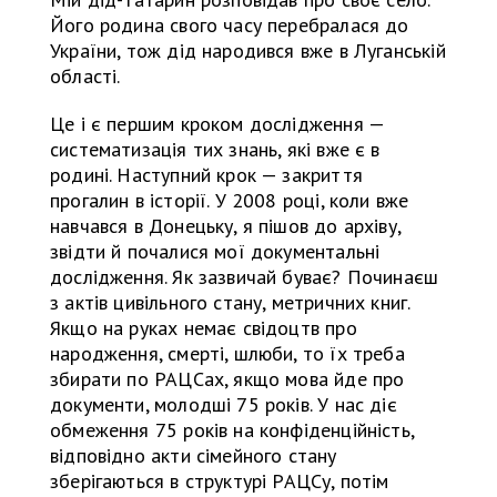
Його родина свого часу перебралася до
України, тож дід народився вже в Луганській
області.
Це і є першим кроком дослідження —
систематизація тих знань, які вже є в
родині. Наступний крок — закриття
прогалин в історії. У 2008 році, коли вже
навчався в Донецьку, я пішов до архіву,
звідти й почалися мої документальні
дослідження. Як зазвичай буває? Починаєш
з актів цивільного стану, метричних книг.
Якщо на руках немає свідоцтв про
народження, смерті, шлюби, то їх треба
збирати по РАЦСах, якщо мова йде про
документи, молодші 75 років. У нас діє
обмеження 75 років на конфіденційність,
відповідно акти сімейного стану
зберігаються в структурі РАЦСу, потім