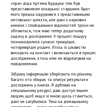
«пра» діда Артема Бурдуна теж був
представником козацької старшини. Брат
мого предка одружився з представницею
литовської шляхти, але дані з наукових
книжок і сповідальних відомостей трохи не
збігаються, тож маю тепер додаткову
задачу в дослідженні. У процесі пошуку
познаходилися сучасні троюрідні,
чотириюрідні родичі. Хтось із цікавістю
виходить на контакт і включається в процес
дослідження, хтось ніяк не відреагував на
повідомлення.
Зібрану інформацію зберігають по-різному.
Багато хто збирає та описує результати
досліджень у книгах. Я дублюю на
спеціальному ресурсі, даю доступ іншим
людям, щоб якщо зі мною щось станеться,
дані не загубилися. Тека на домашньому
комп’ютері — дуже ненадійне місце.