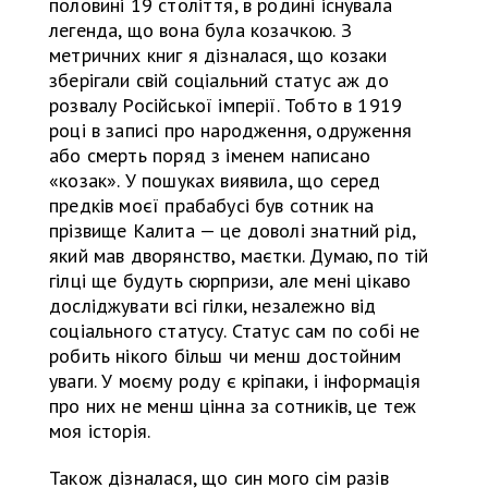
половині 19 століття, в родині існувала
легенда, що вона була козачкою. З
метричних книг я дізналася, що козаки
зберігали свій соціальний статус аж до
розвалу Російської імперії. Тобто в 1919
році в записі про народження, одруження
або смерть поряд з іменем написано
«козак». У пошуках виявила, що серед
предків моєї прабабусі був сотник на
прізвище Калита — це доволі знатний рід,
який мав дворянство, маєтки. Думаю, по тій
гілці ще будуть сюрпризи, але мені цікаво
досліджувати всі гілки, незалежно від
соціального статусу. Статус сам по собі не
робить нікого більш чи менш достойним
уваги. У моєму роду є кріпаки, і інформація
про них не менш цінна за сотників, це теж
моя історія.
Також дізналася, що син мого сім разів