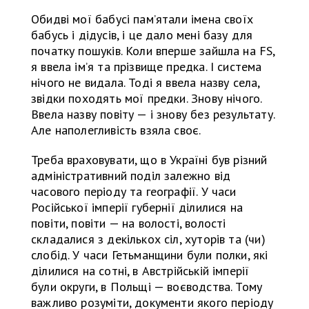
Обидві мої бабусі пам’ятали імена своїх
бабусь і дідусів, і це дало мені базу для
початку пошуків. Коли вперше зайшла на FS,
я ввела ім’я та прізвище предка. І система
нічого не видала. Тоді я ввела назву села,
звідки походять мої предки. Знову нічого.
Ввела назву повіту — і знову без результату.
Але наполегливість взяла своє.
Треба враховувати, що в Україні був різний
адміністративний поділ залежно від
часового періоду та географії. У часи
Російської імперії губернії ділилися на
повіти, повіти — на волості, волості
складалися з декількох сіл, хуторів та (чи)
слобід. У часи Гетьманщини були полки, які
ділилися на сотні, в Австрійській імперії
були округи, в Польщі — воєводства. Тому
важливо розуміти, документи якого періоду