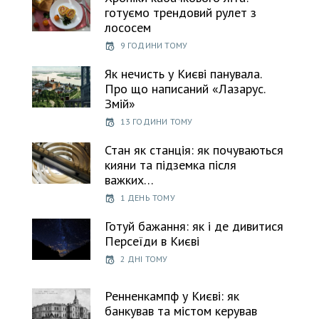
готуємо трендовий рулет з
лососем
9 ГОДИНИ ТОМУ
Як нечисть у Києві панувала.
Про що написаний «Лазарус.
Змій»
13 ГОДИНИ ТОМУ
Стан як станція: як почуваються
кияни та підземка після
важких…
1 ДЕНЬ ТОМУ
Готуй бажання: як і де дивитися
Персеїди в Києві
2 ДНІ ТОМУ
Ренненкампф у Києві: як
банкував та містом керував