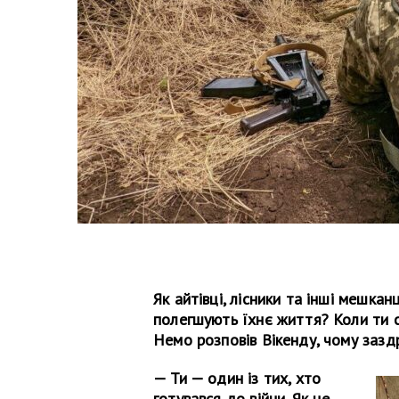
Як айтівці, лісники та інші мешкан
полегшують їхнє життя? Коли ти с
Немо розповів Вікенду, чому заздр
— Ти — один із тих, хто
готувався до війни. Як це