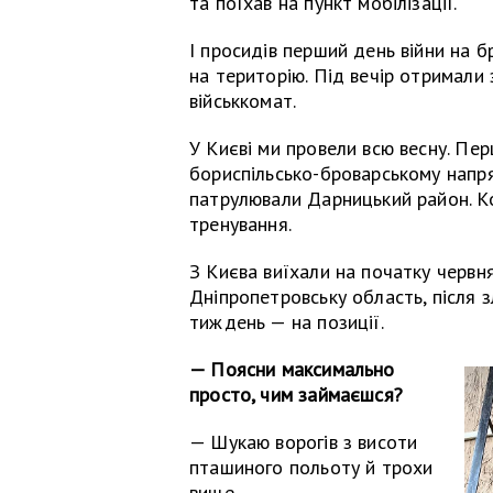
та поїхав на пункт мобілізації.
І просидів перший день війни на 
на територію. Під вечір отримали
військкомат.
У Києві ми провели всю весну. Пер
бориспільсько-броварському напря
патрулювали Дарницький район. Ко
тренування.
З Києва виїхали на початку червн
Дніпропетровську область, після 
тиждень — на позиції.
— Поясни максимально
просто, чим займаєшся?
— Шукаю ворогів з висоти
пташиного польоту й трохи
вище.