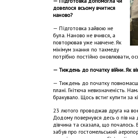
— Підготовка допомогла чи
довелося всьому вчитися
наново?
— Підготовка зайвою не
була. Наново не вчився, а
повторював уже навчене. Як
мінімум знання по такмеду
потрібно постійно оновлювати, ос
— Тиждень до початку війни. Як в
— Тиждень до початку повномасшт
плані. Гнітюча невизначеність. На
бракувало. Щось встиг купити за кі
23 лютого проводжав друга на вокз
Додому повернувся десь о пів на д
дівчина та сказала, що почалось. Ві
забув про гостомельський аеропор