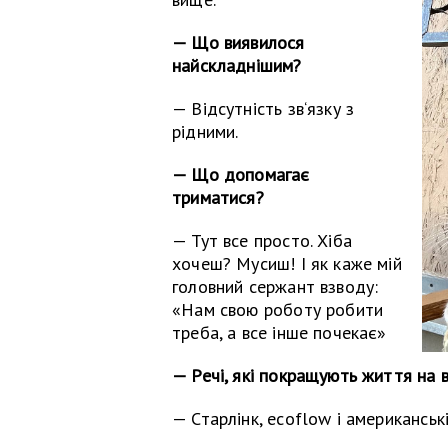
— Що виявилося
найскладнішим?
— Відсутність зв‘язку з
рідними.
— Що допомагає
триматися?
— Тут все просто. Хіба
хочеш? Мусиш! І як каже мій
головний сержант взводу:
«Нам свою роботу робити
треба, а все інше почекає»
— Речі, які покращують життя на ві
— Старлінк, ecoflow і американські