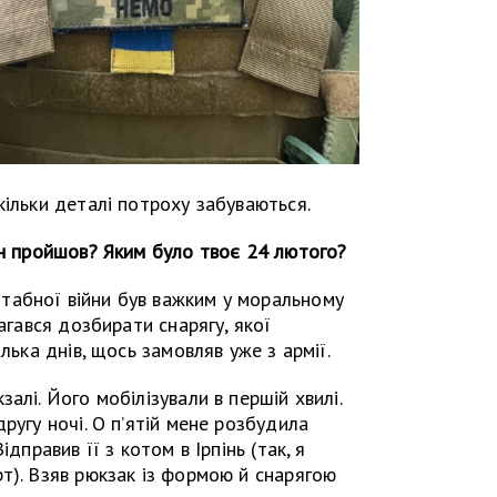
кільки деталі потроху забуваються.
ін пройшов? Яким було твоє 24 лютого?
абної війни був важким у моральному
магався дозбирати снарягу, якої
лька днів, щось замовляв уже з армії.
алі. Його мобілізували в першій хвилі.
ругу ночі. О п’ятій мене розбудила
дправив її з котом в Ірпінь (так, я
т). Взяв рюкзак із формою й снарягою