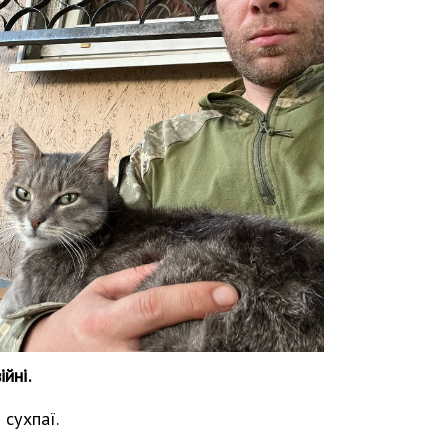
йні.
 сухпаї.