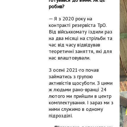
робив?
— Я з 2020 року на
контракті резервіста ТрО.
Від військкомату їздили раз
на два місяці на стрільби та
час від часу відвідував
теоретичні заняття, які для
нас влаштовували.
З осені 2021-го почав
займатись з групою
активістів щосуботи. З цими
ж людьми рано-вранці 24
лютого ми прийшли в центр
комплектування. І зараз ми з
ними служимо в одному
підрозділі.