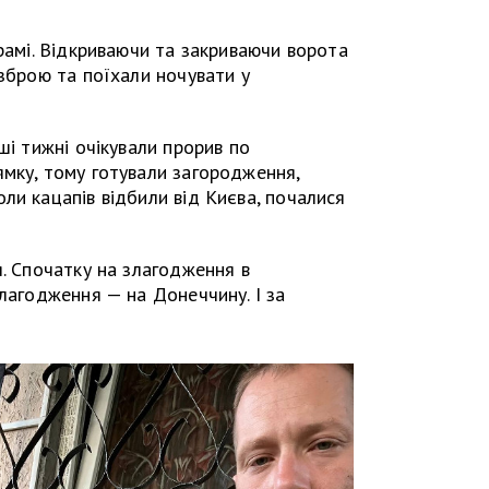
брамі. Відкриваючи та закриваючи ворота
 зброю та поїхали ночувати у
ші тижні очікували прорив по
мку, тому готували загородження,
ли кацапів відбили від Києва, почалися
я. Спочатку на злагодження в
злагодження — на Донеччину. І за