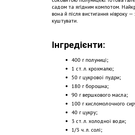
садом та ягідним компотом. Найкр
вона й після вистигання нівроку —
куштувати.
Інгредієнти:
400 г полуниці;
1 ст. л. крохмалю;
50 г цукрової пудри;
180 г борошна;
90 г вершкового масла;
100 г кисломолочного сир
40 г цукру;
3 ст. л. холодної води;
1/3 ч. л. солі;