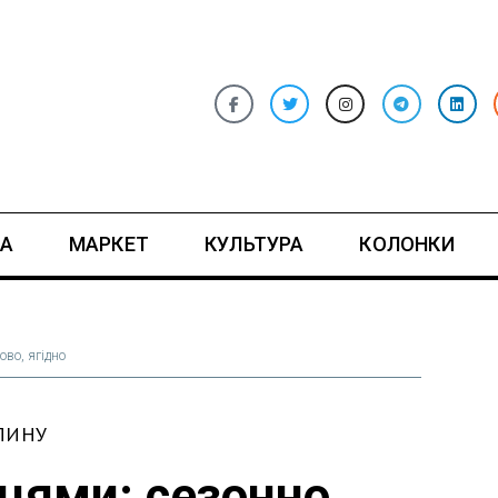
А
МАРКЕТ
КУЛЬТУРА
КОЛОНКИ
ово, ягідно
ЛИНУ
цями: сезонно,