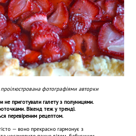
я проілюстрована фотографіями авторки
и не приготували галету з полуницями.
фоточками. Вікенд теж у тренді.
ься перевіреним рецептом.
тісто — воно прекрасно гармонує з
ета несамовито пахне літом, бабусиним