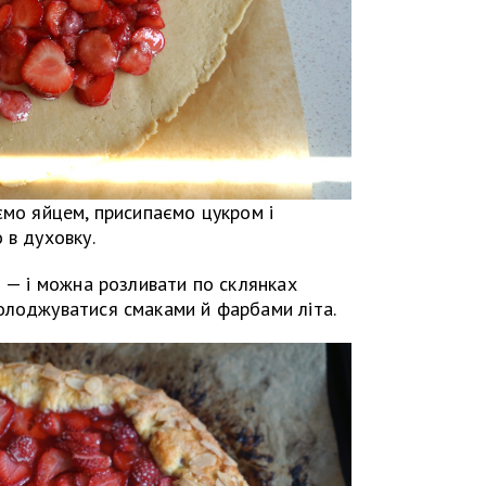
ємо яйцем, присипаємо цукром і
 в духовку.
н — і можна розливати по склянках
олоджуватися смаками й фарбами літа.