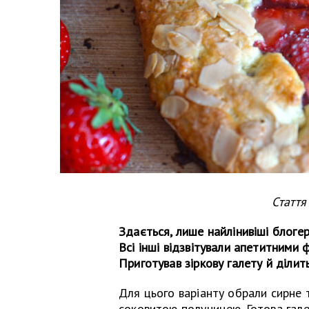
Статт
Здається, лише найлінивіші блогер
Всі інші відзвітували апетитними 
Приготував зіркову галету й ділит
Для цього варіанту обрали сирне 
соковитою полуницею. Готова гал