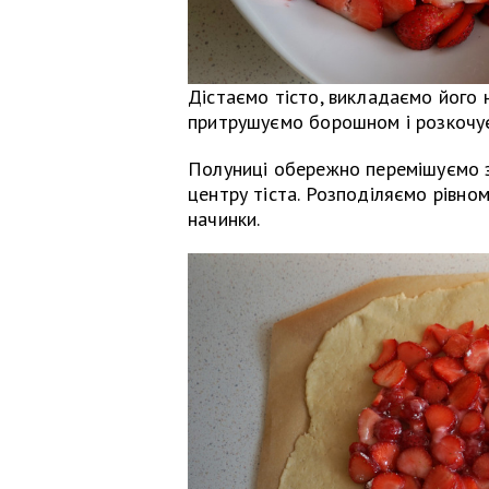
Дістаємо тісто, викладаємо його н
притрушуємо борошном і розкочує
Полуниці обережно перемішуємо 
центру тіста. Розподіляємо рівно
начинки.