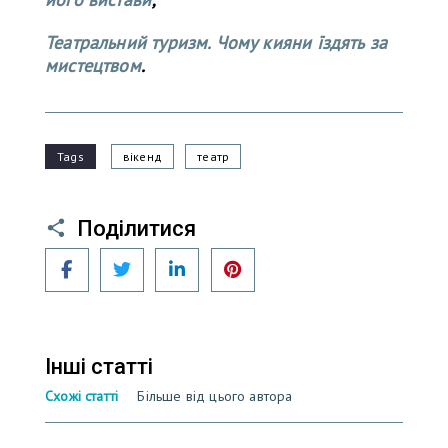
Театральний туризм. Чому кияни їздять за
мистецтвом
.
Tags
вікенд
театр
Поділитися
Facebook
Twitter
LinkedIn
Pinterest
Інші статті
Схожі статті
Більше від цього автора