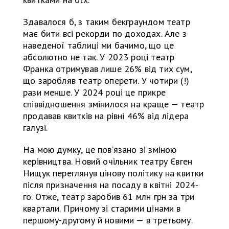
Здавалося б, з таким бекграундом театр
має бити всі рекорди по доходах. Але з
наведеної таблиці ми бачимо, що це
абсолютно не так. У 2023 році театр
Франка отримував лише 26% від тих сум,
що заробляв театр оперети. У чотири (!)
рази менше. У 2024 році це прикре
співвідношення змінилося на краще — театр
продавав квитків на рівні 46% від лідера
галузі.
На мою думку, це пов’язано зі зміною
керівництва. Новий очільник театру Євген
Нищук переглянув цінову політику на квитки
після призначення на посаду в квітні 2024-
го. Отже, театр заробив 61 млн грн за три
квартали. Причому зі старими цінами в
першому-другому й новими — в третьому.