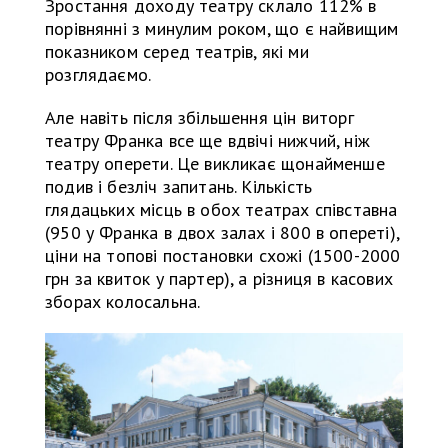
Зростання доходу театру склало 112% в
порівнянні з минулим роком, що є найвищим
показником серед театрів, які ми
розглядаємо.
Але навіть після збільшення цін виторг
театру Франка все ще вдвічі нижчий, ніж
театру оперети. Це викликає щонайменше
подив і безліч запитань. Кількість
глядацьких місць в обох театрах співставна
(950 у Франка в двох залах і 800 в опереті),
ціни на топові постановки схожі (1500-2000
грн за квиток у партер), а різниця в касових
зборах колосальна.