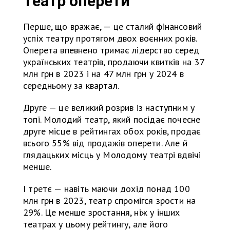
Театр оперети
Перше, що вражає, — це сталий фінансовий
успіх театру протягом двох воєнних років.
Оперета впевнено тримає лідерство серед
українських театрів, продаючи квитків на 37
млн грн в 2023 і на 47 млн грн у 2024 в
середньому за квартал.
Друге — це великий розрив із наступним у
топі. Молодий театр, який посідає почесне
друге місце в рейтингах обох років, продає
всього 55% від продажів оперети. Але й
глядацьких місць у Молодому театрі вдвічі
менше.
І третє — навіть маючи дохід понад 100
млн грн в 2023, театр спромігся зрости на
29%. Це менше зростання, ніж у інших
театрах у цьому рейтингу, але його