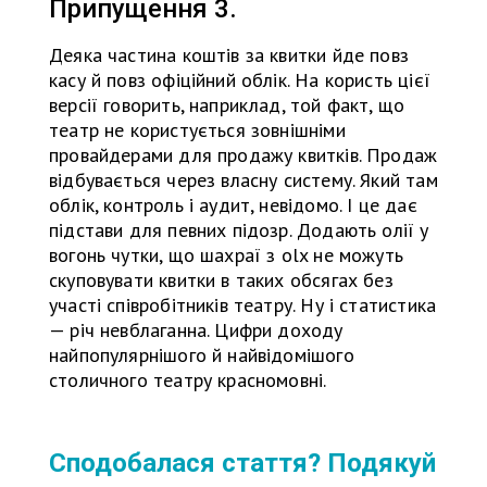
Припущення 3.
Деяка частина коштів за квитки йде повз
касу й повз офіційний облік. На користь цієї
версії говорить, наприклад, той факт, що
театр не користується зовнішніми
провайдерами для продажу квитків. Продаж
відбувається через власну систему. Який там
облік, контроль і аудит, невідомо. І це дає
підстави для певних підозр. Додають олії у
вогонь чутки, що шахраї з olx не можуть
скуповувати квитки в таких обсягах без
участі співробітників театру. Ну і статистика
— річ невблаганна. Цифри доходу
найпопулярнішого й найвідомішого
столичного театру красномовні.
Сподобалася стаття? Подякуй