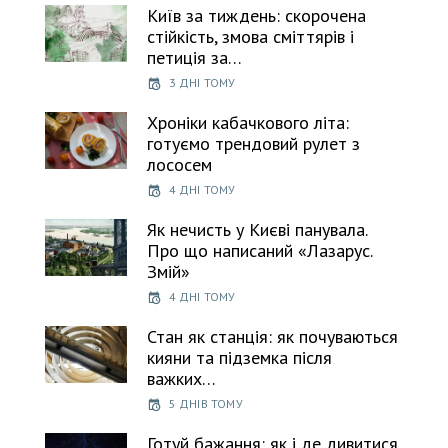
Київ за тиждень: скорочена
стійкість, змова сміттярів і
петиція за…
3 ДНІ ТОМУ
Хроніки кабачкового літа:
готуємо трендовий рулет з
лососем
4 ДНІ ТОМУ
Як нечисть у Києві панувала.
Про що написаний «Лазарус.
Змій»
4 ДНІ ТОМУ
Стан як станція: як почуваються
кияни та підземка після
важких…
5 ДНІВ ТОМУ
Готуй бажання: як і де дивитися