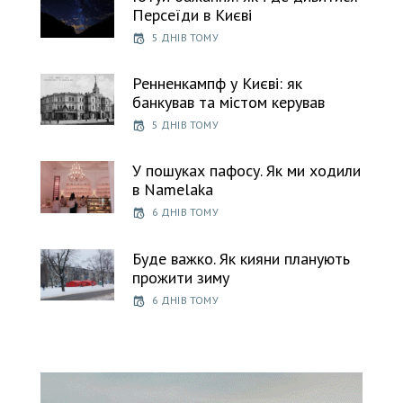
Персеїди в Києві
5 ДНІВ ТОМУ
Ренненкампф у Києві: як
банкував та містом керував
5 ДНІВ ТОМУ
У пошуках пафосу. Як ми ходили
в Namelaka
6 ДНІВ ТОМУ
Буде важко. Як кияни планують
прожити зиму
6 ДНІВ ТОМУ