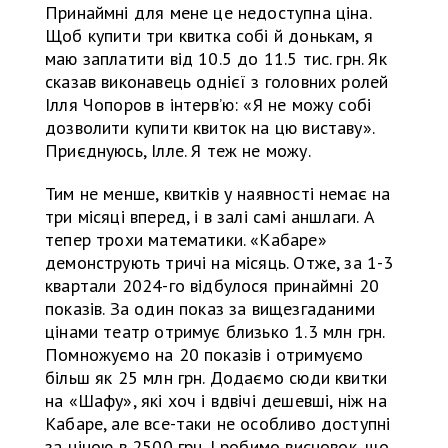
Принаймні для мене це недоступна ціна.
Щоб купити три квитка собі й донькам, я
маю заплатити від 10.5 до 11.5 тис. грн. Як
сказав виконавець однієї з головних ролей
Ілля Чопоров в інтерв’ю: «Я не можу собі
дозволити купити квиток на цю виставу».
Приєднуюсь, Ілле. Я теж не можу.
Тим не менше, квитків у наявності немає на
три місяці вперед, і в залі самі аншлаги. А
тепер трохи математики. «Кабаре»
демонструють тричі на місяць. Отже, за 1-3
квартали 2024-го відбулося принаймні 20
показів. За один показ за вищезгаданими
цінами театр отримує близько 1.3 млн грн.
Помножуємо на 20 показів і отримуємо
більш як 25 млн грн. Додаємо сюди квитки
на «Шафу», які хоч і вдвічі дешевші, ніж на
Кабаре, але все-таки не особливо доступні
за ціною в 2500 грн. І робимо висновок, що