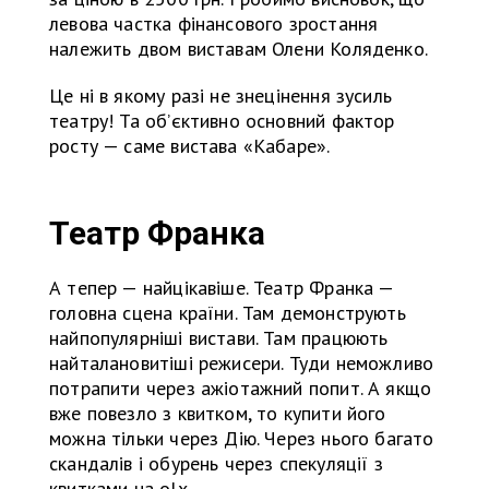
левова частка фінансового зростання
належить двом виставам Олени Коляденко.
Це ні в якому разі не знецінення зусиль
театру! Та об’єктивно основний фактор
росту — саме вистава «Кабаре».
Театр Франка
А тепер — найцікавіше. Театр Франка —
головна сцена країни. Там демонструють
найпопулярніші вистави. Там працюють
найталановитіші режисери. Туди неможливо
потрапити через ажіотажний попит. А якщо
вже повезло з квитком, то купити його
можна тільки через Дію. Через нього багато
скандалів і обурень через спекуляції з
квитками на olx.