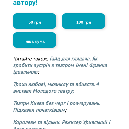
автору!
50 грн
100 грн
Інша сума
Читайте також:
Гайд для глядача. Як
зробити зустріч з театром імені Франка
ідеальною
;
Трохи любові, мюзиклу та вбивств. 4
вистави Молодого театру;
Театри Києва без черг і розчарувань.
Підказки початківцям
;
Королеви та відьми. Режисер Уривський і
його вистави
;