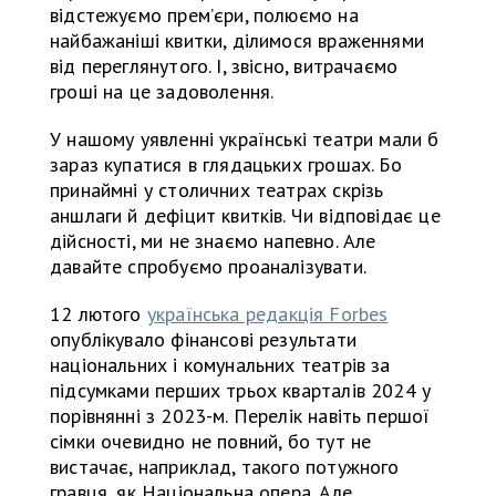
відстежуємо прем’єри, полюємо на
найбажаніші квитки, ділимося враженнями
від переглянутого. І, звісно, витрачаємо
гроші на це задоволення.
У нашому уявленні українські театри мали б
зараз купатися в глядацьких грошах. Бо
принаймні у столичних театрах скрізь
аншлаги й дефіцит квитків. Чи відповідає це
дійсності, ми не знаємо напевно. Але
давайте спробуємо проаналізувати.
12 лютого
українська редакція Forbes
опублікувало фінансові результати
національних і комунальних театрів за
підсумками перших трьох кварталів 2024 у
порівнянні з 2023-м. Перелік навіть першої
сімки очевидно не повний, бо тут не
вистачає, наприклад, такого потужного
гравця, як Національна опера. Але