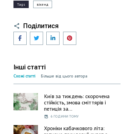
Tags
вікенд
Поділитися
Facebook
Twitter
LinkedIn
Pinterest
Інші статті
Схожі статті
Більше від цього автора
Київ за тиждень: скорочена
стійкість, змова сміттярів і
петиція за…
6 ГОДИНИ ТОМУ
Хроніки кабачкового літа: