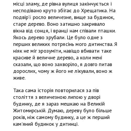
місці зламу, де рівна вулиця закінчується і
несподівано круто збігає до Хрещатика. На
подвірʼї росло величезне, вище за будинок,
старе дерево. Воно затишно закривало
вікна від сонця, і вранці нам співали пташки.
Якось дерево зрубали. Це було одне з
перших великих потрясінь мого дитинства. Я
ніяк не міг зрозуміти, навіщо вбивати таке
красиве й величне дерево, а коли мені
сказали, що воно захворіло, я довго питав
дорослих, чому ж його не лікували, воно ж
живе.
Така сама історія повторилася за пів
століття з величезною липою у дворі
будинку, де я зараз мешкаю на Великій
Житомирській. Думаю, дереву було більше
років, ніж самому будинку, а це ж перший
камʼяний будинок у дитинці.