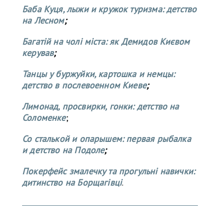
Баба Куця, лыжи и кружок туризма: детство
на Лесном
;
Багатій на чолі міста: як Демидов Києвом
керував
;
Танцы у буржуйки, картошка и немцы:
детство в послевоенном Киеве
;
Лимонад, просвирки, гонки: детство на
Соломенке
;
Со сталькой и опарышем: первая рыбалка
и детство на Подоле
;
Покерфейс змалечку та прогульні навички:
дитинство на Борщагівці
.