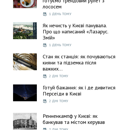
готуємо трендовий рулет з
лососем
1 ДЕНЬ ТОМУ
Як нечисть у Києві панувала.
Про що написаний «Лазарус.
Змій»
1 ДЕНЬ ТОМУ
Стан як станція: як почуваються
кияни та підземка після
важких…
2 ДНІ ТОМУ
Готуй бажання: як і де дивитися
Персеїди в Києві
2 ДНІ ТОМУ
Ренненкампф у Києві: як
банкував та містом керував
2 ДНІ ТОМУ