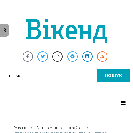
R
ПОШУК
Головна
Спецпроекти
На районі