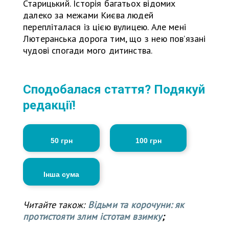
Старицький. Історія багатьох відомих
далеко за межами Києва людей
перепліталася із цією вулицею. Але мені
Лютеранська дорога тим, що з нею повʼязані
чудові спогади мого дитинства.
Сподобалася стаття? Подякуй
редакції!
50 грн
100 грн
Інша сума
Читайте також:
Відьми та корочуни: як
протистояти злим істотам взимку
;