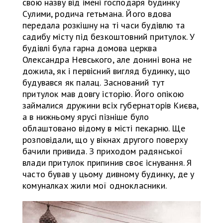
свою назву від імені господаря будинку
Сулими, родича гетьмана. Його вдова
передала розкішну на ті часи будівлю та
садибу місту під безкоштовний притулок. У
будівлі була гарна домова церква
Олександра Невського, але донині вона не
дожила, як і первісний вигляд будинку, що
будувався як палац. Заснований тут
притулок мав довгу історію. Його опікою
займалися дружини всіх губернаторів Києва,
а в нижньому ярусі пізніше було
облаштовано відому в місті пекарню. Ще
розповідали, що у вікнах другого поверху
бачили привида. З приходом радянської
влади притулок припинив своє існування. Я
часто бував у цьому дивному будинку, де у
комуналках жили мої однокласники.