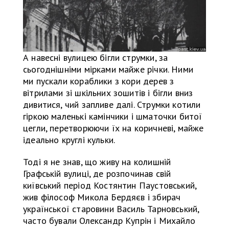
А навесні вулицею бігли струмки, за
сьогоднішніми мірками майже річки. Ними
ми пускали кораблики з кори дерев з
вітрилами зі шкільних зошитів і бігли вниз
дивитися, чий запливе далі. Струмки котили
гіркою маленькі камінчики і шматочки битої
цегли, перетворюючи їх на коричневі, майже
ідеально круглі кульки.
Тоді я не знав, що живу на колишній
Графській вулиці, де розпочинав свій
київський період Костянтин Паустовський,
жив філософ Микола Бердяєв і збирач
української старовини Василь Тарновський,
часто бували Олександр Купрін і Михайло