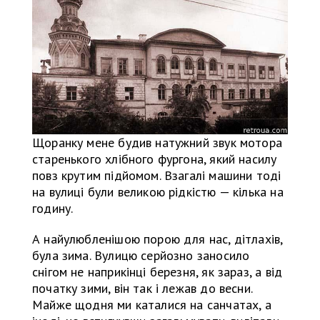
Щоранку мене будив натужний звук мотора
старенького хлібного фургона, який насилу
повз крутим підйомом. Взагалі машини тоді
на вулиці були великою рідкістю — кілька на
годину.
А найулюбленішою порою для нас, дітлахів,
була зима. Вулицю серйозно заносило
снігом не наприкінці березня, як зараз, а від
початку зими, він так і лежав до весни.
Майже щодня ми каталися на санчатах, а