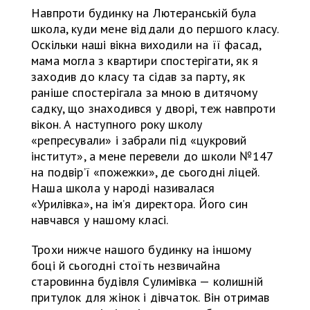
Навпроти будинку на Лютеранській була
школа, куди мене віддали до першого класу.
Оскільки наші вікна виходили на її фасад,
мама могла з квартири спостерігати, як я
заходив до класу та сідав за парту, як
раніше спостерігала за мною в дитячому
садку, що знаходився у дворі, теж навпроти
вікон. А наступного року школу
«репресували» і забрали під «цукровий
інститут», а мене перевели до школи №147
на подвірʼї «пожежки», де сьогодні ліцей.
Наша школа у народі називалася
«Урилівка», на імʼя директора. Його син
навчався у нашому класі.
Трохи нижче нашого будинку на іншому
боці й сьогодні стоїть незвичайна
старовинна будівля Сулимівка — колишній
притулок для жінок і дівчаток. Він отримав