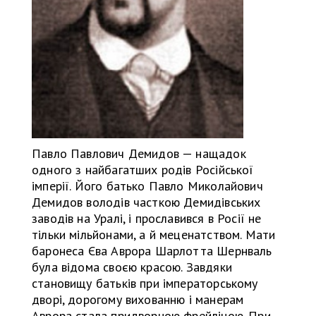
Павло Павлович Демидов — нащадок
одного з найбагатших родів Російської
імперії. Його батько Павло Миколайович
Демидов володів часткою Демидівських
заводів на Уралі, і прославився в Росії не
тільки мільйонами, а й меценатством. Мати
баронеса Єва Аврора Шарлотта Шернваль
була відома своєю красою. Завдяки
становищу батьків при імператорському
дворі, дорогому вихованню і манерам
Аврора стала придворною фрейліною. При