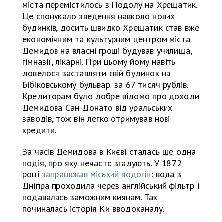
міста перемістилось з Подолу на Хрещатик.
Це спонукало зведення навколо нових
будинків, досить швидко Хрещатик став вже
економічним та культурним центром міста.
Демидов на власні гроші будував училища,
гімназії, лікарні. При цьому йому навіть
довелося заставляти свій будинок на
Бібіковському бульварі за 67 тисяч рублів.
Кредиторам було добре відомо про доходи
Демидова Сан-Донато від уральських
заводів, тож він легко отримував нові
кредити.
За часів Демидова в Києві сталась ще одна
подія, про яку нечасто згадують. У 1872
році
запрацював міський водогін
: вода з
Дніпра проходила через англійський фільтр і
подавалась заможним киянам. Так
починалась історія Київводоканалу.