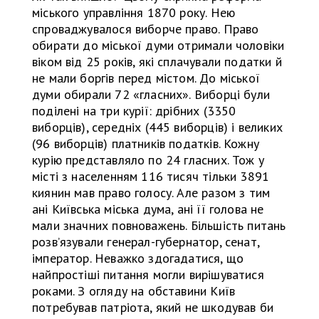
міського управління 1870 року. Нею
спроваджувалося виборче право. Право
обирати до міської думи отримали чоловіки
віком від 25 років, які сплачували податки й
не мали боргів перед містом. До міської
думи обирали 72 «гласних». Виборці були
поділені на три курії: дрібних (3350
виборців), середніх (445 виборців) і великих
(96 виборців) платників податків. Кожну
курію представляло по 24 гласних. Тож у
місті з населенням 116 тисяч тільки 3891
киянин мав право голосу. Але разом з тим
ані Київська міська дума, ані її голова не
мали значних повноважень. Більшість питань
розвʼязували генерал-губернатор, сенат,
імператор. Неважко здогадатися, що
найпростіші питання могли вирішуватися
роками. З огляду на обставини Київ
потребував патріота, який не шкодував би