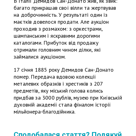
В Італії Демидов Сан-Донато жив, як звик:
багато прикрашав свої вілли та жертвував
на доброчинність. У результаті один із
маєтків довелося продати. Але аукціон
проходив з розмахом: з оркестрами,
шампанським і яскравими дорогими
каталогами. Прибуток від продажу
отримали головним чином ділки, які
займалися аукціоном.
17 січня 1885 року Демидов Сан-Донато
помер. Передача вдовою колекції
металевих образків і хрестиків з 207
предметів, яку міський голова колись
придбав за 3000 рублів, музею при Київській
духовній академії стала фіналом історії
мільйонера-благодійника.
Сподобалася стаття? Подякуй