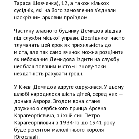
Тараса Шевченка), 12, а також кількох
сусідніх, які на його замовлення з’єднали
наскрізним арковим проїздом.
Частину власного будинку Демидов віддав
під служби міської управи. Дослідники часто
тлумачать цей крок як прихильність до
міста, але так само вчинок можна розцінити
як небажання Демидова їздити на службу
необлаштованим містом і знову-таки
нездатність рахувати гроші.
У Києві Демидов вдруге одружився. У цьому
шлюбі народилося шість дітей, серед них —
донька Аврора. Згодом вона стане
дружиною сербського принца Арсена
Карагеоргієвича, а їхній син Петро
Карагеоргійович з 1934-го до 1941 року
буде регентом малолітнього короля
Югославії.