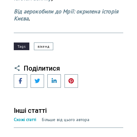
Від аерокобили до Мрії: окрилена історія
Києва
.
Tags
вікенд
Поділитися
Facebook
Twitter
LinkedIn
Pinterest
Інші статті
Схожі статті
Більше від цього автора