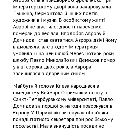
імператорському дворі вона зачаровувала
Пушкіна, Лермонтова й інших поетів,
художників і музик. В особистому житті
Аврорі не щастило: двоє її наречених
померли до весілля. Вподобав Аврору й
Демидов і став свататися. Аврора двічі йому
відмовляла, але згодом імператриця
умовила її на цей шлюб. Через чотири роки
шлюбу Павло Миколайович Демидов помер
у віці сорока двох років, а Аврора
залишилася з дворічним сином.
Майбутній голова Києва народився в
німецькому Веймарі. Отримавши освіту в
Санкт-Петербурзькому університеті, Павло
Демидов за першої ж нагоди повернувся в
Європу. У Парижі він виконував обов’язки
понадштатного секретаря при російському
посольстві. Мала значущість посади не