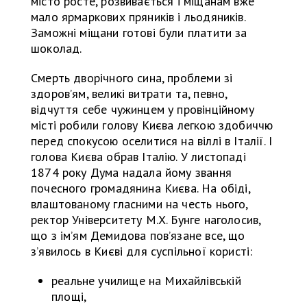
місто росте, розвивається і міщанам вже
мало ярмаркових пряників і льодяників.
Заможні міщани готові були платити за
шоколад.
Смерть дворічного сина, проблеми зі
здоров’ям, великі витрати та, певно,
відчуття себе чужинцем у провінційному
місті робили голову Києва легкою здобиччю
перед спокусою оселитися на віллі в Італії. І
голова Києва обрав Італію. У листопаді
1874 року Дума надала йому звання
почесного громадянина Києва. На обіді,
влаштованому гласними на честь нього,
ректор Університету М.Х. Бунге наголосив,
що з ім’ям Демидова пов’язане все, що
з’явилось в Києві для суспільної користі:
реальне училище на Михайлівській
площі,