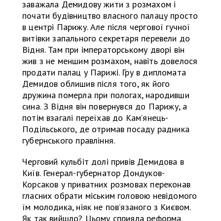
заважала Демидову жити з розмахом і
почати будівництво власного палацу просто
в центрі Парижу. Але після чергової гучної
витівки запального секретаря перевели до
Відня. Там при імператорському дворі він
жив з не меншим розмахом, навіть довелося
продати палац у Парижі. Гру в дипломата
Демидов облишив після того, як його
дружина померла при пологах, народивши
сина. З Відня він повернувся до Парижу, а
потім взагалі переїхав до Кам’янець-
Подільського, де отримав посаду радника
губернського правління.
Черговий кульбіт долі привів Демидова в
Київ. Генерал-губернатор Дондуков-
Корсаков у приватних розмовах переконав
гласних обрати міським головою невідомого
їм молодика, ніяк не пов’язаного з Києвом.
Як так вийшло? Цьому сприяла реформа