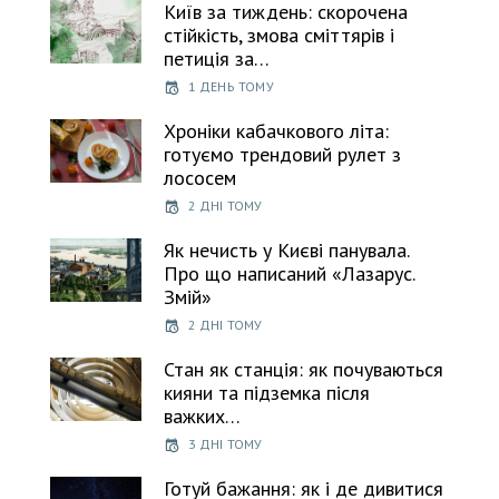
Київ за тиждень: скорочена
стійкість, змова сміттярів і
петиція за…
1 ДЕНЬ ТОМУ
Хроніки кабачкового літа:
готуємо трендовий рулет з
лососем
2 ДНІ ТОМУ
Як нечисть у Києві панувала.
Про що написаний «Лазарус.
Змій»
2 ДНІ ТОМУ
Стан як станція: як почуваються
кияни та підземка після
важких…
3 ДНІ ТОМУ
Готуй бажання: як і де дивитися