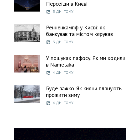
Персеїди в Києві
3 ДНІ ТОМУ
Ренненкампф у Києві: як
банкував та містом керував
3 ДНІ ТОМУ
У пошуках пафосу. Як ми ходили
в Namelaka
4 ДНІ ТОМУ
Буде важко. Як кияни планують
прожити зиму
4 ДНІ ТОМУ