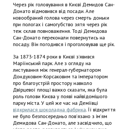
Через рік головування в Києві Демидов Сан-
Донато відмовився від посади. Але
новообраний голова через смерть доньки
при пологах і самогубство зятя через рік
теж склав повноваження. Тоді Демидова
Сан-Донато переконали повернутись на
посаду. Він погодився і проголовував ще рік.
За 1873-1874 роки в Києві з’явився
Маріїнський парк. Але з огляду на
листування між генерал-губернатором
Дондуковим-Корсаковим та імператором
про благоустрій простору навколо
Двірцевої площі важко сказати, яка була
роль голови Києва у появі найвідомішого
парку міста. У цей же час на Деміївці
відкрилася шоколадна фабрика
. Її відкриття
не було безпосередньо пов’язано з ім’ям
Демидова Сан-Донато, але засвідчило, що