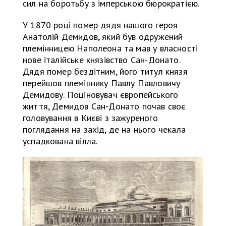
сил на боротьбу з імперською бюрократією.
У 1870 році помер дядя нашого героя
Анатолій Демидов, який був одружений
племінницею Наполеона та мав у власності
нове італійське князівство Сан-Донато.
Дядя помер бездітним, його титул князя
перейшов племіннику Павлу Павловичу
Демидову. Поціновувач європейського
життя, Демидов Сан-Донато почав своє
головування в Києві з зажуреного
поглядання на захід, де на нього чекала
успадкована вілла.