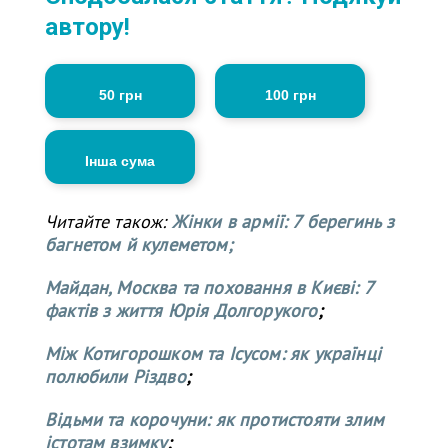
автору!
50 грн
100 грн
Інша сума
Читайте також:
Жінки в армії: 7 берегинь з
багнетом й кулеметом;
Майдан, Москва та поховання в Києві: 7
фактів з життя Юрія Долгорукого
;
Між Котигорошком та Ісусом: як українці
полюбили Різдво
;
Відьми та корочуни: як протистояти злим
істотам взимку
;