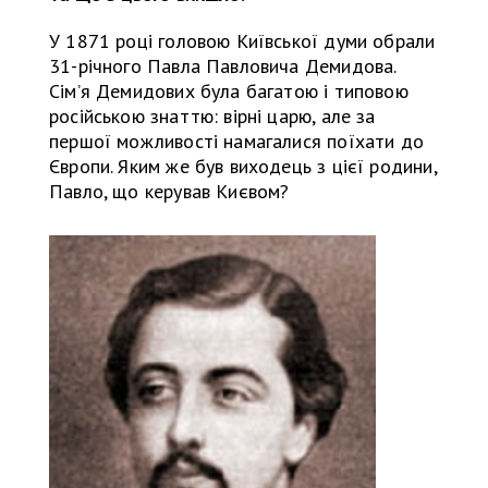
У 1871 році головою Київської думи обрали
31-річного Павла Павловича Демидова.
Сімʼя Демидових була багатою і типовою
російською знаттю: вірні царю, але за
першої можливості намагалися поїхати до
Європи. Яким же був виходець з цієї родини,
Павло, що керував Києвом?