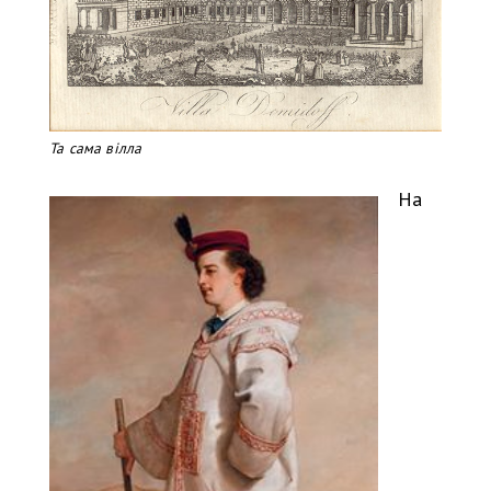
Та сама вілла
На