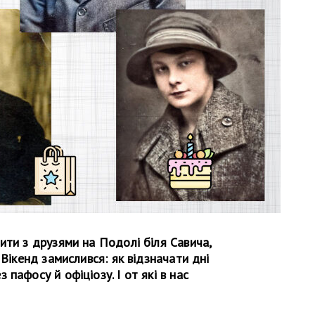
ити з друзями на Подолі біля Савича,
 Вікенд замислився: як відзначати дні
пафосу й офіціозу. І от які в нас