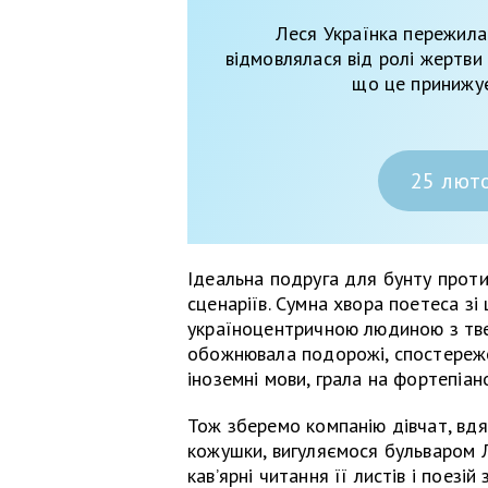
Леся Українка пережила
відмовлялася від ролі жертви 
що це принижує
25 люто
Ідеальна подруга для бунту проти
сценаріїв. Сумна хвора поетеса зі
україноцентричною людиною з тве
обожнювала подорожі, спостереже
іноземні мови, грала на фортепіан
Тож зберемо компанію дівчат, вдяг
кожушки, вигуляємося бульваром Ле
кав’ярні читання її листів і поезі