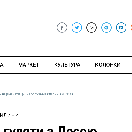
А
МАРКЕТ
КУЛЬТУРА
КОЛОНКИ
к відзначати дні народження класиків у Києві
ВИЛИНИ
 гуляти з Лесею.