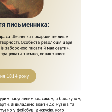
тя письменника:
Тараса Шевченка покарали не лише
творчості. Особиста резолюція царя
 із забороною писати й малювати».
 працювати таємно, ховав записи.
ня 1814 року
мурим насупленим класиком, а балакуном,
жарти. Відкладемо візити до музеїв та
штуємо у фейсбуці дискусію, кого