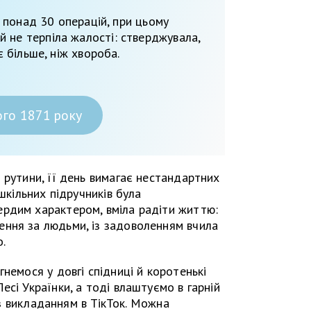
 понад 30 операцій, при цьому
й не терпіла жалості: стверджувала,
 більше, ніж хвороба.
го 1871 року
 рутини, її день вимагає нестандартних
 шкільних підручників була
рдим характером, вміла радіти життю:
ння за людьми, із задоволенням вчила
о.
немося у довгі спідниці й коротенькі
сі Українки, а тоді влаштуємо в гарній
й з викладанням в ТікТок. Можна