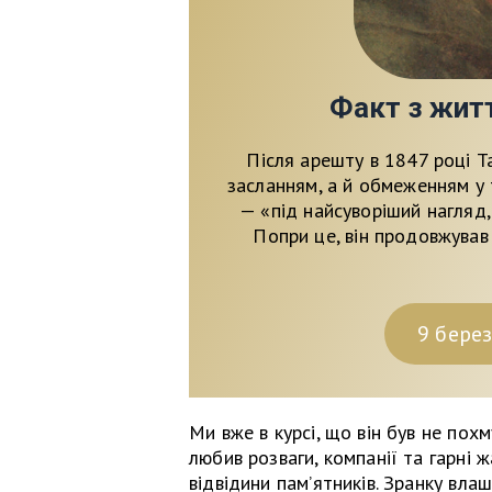
Факт з жит
Після арешту в 1847 році 
засланням, а й обмеженням у 
— «під найсуворіший нагляд,
Попри це, він продовжував
9 берез
Ми вже в курсі, що він був не пох
любив розваги, компанії та гарні 
відвідини пам’ятників. Зранку вла