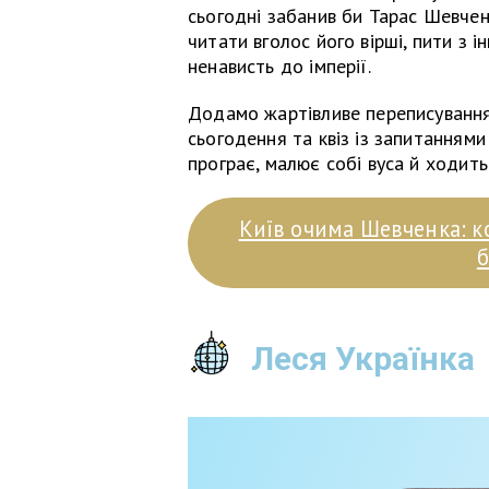
сьогодні забанив би Тарас Шевче
читати вголос його вірші, пити з 
ненависть до імперії.
Додамо жартівливе переписування
сьогодення та квіз із запитаннями
програє, малює собі вуса й ходить 
Київ очима Шевченка: к
б
Леся Українка