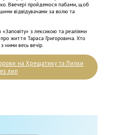
нко. Ввечері пройдемося пабами, щоб
іншими відвідувачами за волю та
 «Заповіту» з лексикою та реаліями
 про життя Тараса Григоровича. Хто
з ними весь вечір.
орови на Хрещатику та Липки
ез лип