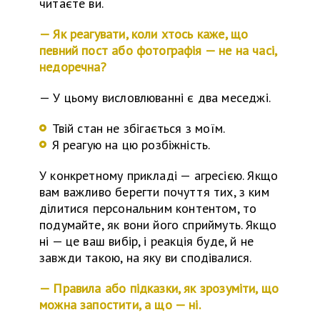
читаєте ви.
— Як реагувати, коли хтось каже, що
певний пост або фотографія — не на часі,
недоречна?
—
У
цьому висловлюванні є два меседж
і
.
Твій стан не збігається з моїм.
Я реагую на цю розбіжність.
У
конкретному прикладі — агресією.
Я
кщо
вам важливо берегти почуття тих, з ким
ділитися персональн
и
м контентом, то
подумайте, як вони його сприймуть. Якщо
ні — це ваш вибір,
і
реакція буде,
й
не
завжди так
ою
, на яку ви сподівалися.
— Правила або підказки, як зрозуміти, що
можна запостити, а що — ні.