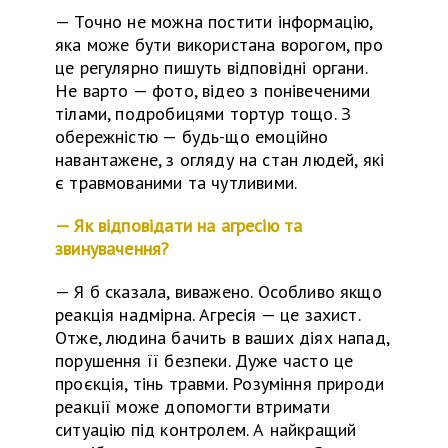
—
Точно не можна постити інформацію,
яка може бути використана ворогом, про
це регулярно пишуть відповідні органи.
Не варто
—
фото, відео з понівеченими
тілами, подробицями тортур тощо. З
обережністю
—
будь-що емоційно
навантажене, з огляду на стан людей, які
є травмованими
та
чутливими.
— Як відповідати на агресію та
звинувачення?
—
Я б сказала, виважено. Особливо якщо
реакція надмірна. Агресія — це захист.
Отже, людина бачить в ваших діях напад,
порушення її безпеки. Дуже часто це
про
є
кція, тінь травми. Розуміння природи
реакції може допомогти втримати
ситуацію під контролем. А найкращий