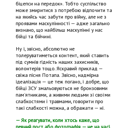
біцепси на передок». Тобто суспільство
може змиритися з потребою відпочити
та
на якийсь час забути про війну, але не з
проявами маскулінності — адже загально
визнано, що найбільш маскулінні у нас
бійці
та
бійчині
.
Ну і, звісно, абсолютно не
толеруватиметься контент, який ставить
під сумнів гідність наших захисників,
волонтерів тощо. Яскравий приклад —
свіжа пісня Потапа. Звісно, надмірна
ідеалізація — це теж погано, і добре, що
бійці ЗСУ змальовуються не бронзовими
пам’ятниками, а живими людьми зі своїми
слабкостями і травмами, говорити про
такі слабкості можна, а ображати — ні.
— Як реагувати, коли хтось каже, що
певний пост або фотографія — не на часі,