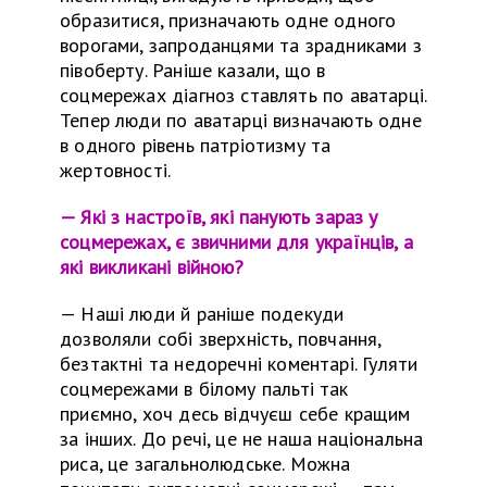
образитися, призначають одне одного
ворогами, запроданцями та зрадниками з
півоберту. Раніше казали, що в
соцмережах діагноз ставлять по аватарці.
Тепер люди по аватарці визначають одне
в одного рівень патріотизму
та
жертовності.
— Які з настроїв, які панують зараз у
соцмережах, є звичними для українців, а
які викликані війною?
—
Наші люди
й
раніше подекуди
дозволяли собі зверхність, повчання,
безтактні
та
недоречні коментарі. Гуляти
соцмережами
в
білому пальті так
приємно, хоч десь відчуєш себе кращим
за інших. До речі, це не наша національна
риса, це загальнолюдське. Можна