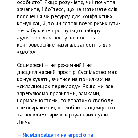
особистої. Якщо розумієте, чиї почуття
зачепите, і боїтеся, що не матимете слів
пояснення чи ресурсу для конфліктних
комунікацій, то чи готові все ж ризикнути?
Не забувайте про функцію вибору
аудиторії для посту: не постіть
контроверсійне назагал, запостіть для
«своїх».
Соцмережі — не режимний і не
дисциплінарний простір. Суспільство має
комунікувати, вчитися на помилках, на
«складнощах перекладу». Якщо ми все
зарегулюємо правилами, рамками,
нормальностями, то втратимо свободу
самовираження, поглибимо лицемірство
та
посилимо армію
віртуальних
судів
Лінча.
— Як відповідати на агресію та