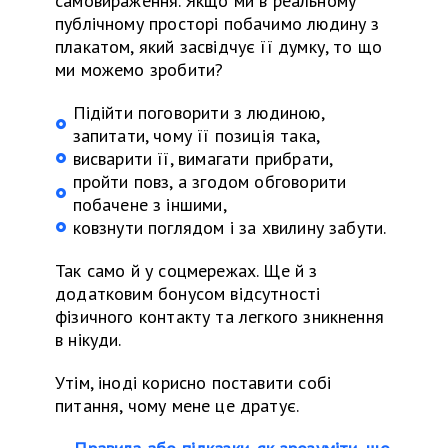
самовираження. Якщо ми
в
реальному
публічному просторі побачимо людину з
плакатом, який засвідчує її думку, то що
ми можемо зробити?
Підійти поговорити з людиною,
запитати, чому її позиція така,
висварити її, вимагати прибрати,
пройти повз, а згодом обговорити
побачене з іншими,
ковзнути поглядом і за хвилину забути.
Так само й у соцмережах. Ще й з
додатковим бонусом відсутності
фізичного контакту
та
легкого зникнення
в нікуди.
Утім, іноді корисно поставити собі
питання, чому мене це дратує.