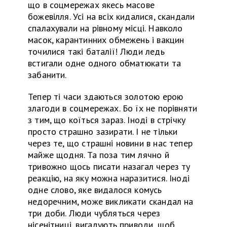
що в соцмережах якесь масове
божевілля. Усі на всіх кидалися, скандали
спалахували на рівному місці. Навколо
масок, карантинних обмежень
і
вакцин
точилися такі баталії! Люди ледь
встигали одне одного обматюкати
та
забанити.
Тепер ті часи здаються золотою ерою
злагоди в соцмережах. Бо їх не порівняти
з тим, що коїться зараз. Іноді в стрічку
просто страшно зазирати. І не тільки
через те, що страшні новини в нас тепер
майже щодня. Та поза тим лячно
й
тривожно щось писати назагал через ту
реакцію, на яку можна наразитися. Іноді
одне слово, яке видалося комусь
недоречним, може викликати скандал на
три доби. Люди чубляться через
нісенітниці, вигадують приводи, щоб