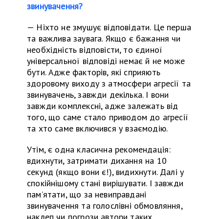
звинувачення?
—
Ніхто не змушує відповідати. Це перша
та
важлива заувага. Якщо є бажання чи
необхідність відповісти, то єдиної
універсальної відповіді немає й не може
бути. Адже факторів, які сприяють
здоровому виходу з атмосфери агресії та
звинувачень, завжди декілька. І вони
завжди комплексні, адже залежать від
того, що саме стало приводом до агресії
та
хто саме включився у взаємодію.
У
тім, є одна класична рекомендація:
вдихнути, затримати дихання на 10
секунд (якщо вони є!), видихнути. Далі у
спокійн
іш
ому стані
ви
ріш
увати
. І завжди
пам’ятати, що за невиправдані
звинувачення
та
голослівні обмовляння,
наклеп чи погрози автори таких