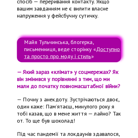
спосіб — переривання контакту. Якщо
вашим завданням не є вилити власне
напруження у фейсбучну сутичку.
Майя Тульчинська, блогерка,
письменниця, веде сторінку «
Доступно
та просто про моду і стиль
»
— Який зараз «клімат» у соцмережах? Як
він змінився у порівнянні з тим, що ми
мали до початку повномасштабної війни?
—
Почну з анекдоту. Зустрічаються двоє,
один каже:
Пам’ятаєш, минулого року я
тобі казав, що в мене життя — лайно? Так
от. То ще був шоколад!
Під час пандемії та локдаунів здавалося,