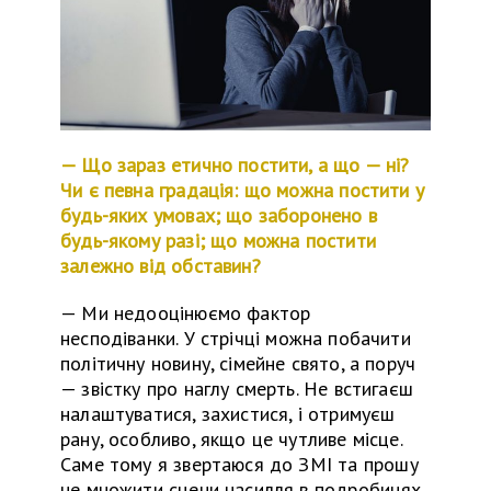
— Що зараз етично постити, а що — ні?
Чи є певна градація: що можна постити у
будь-яких умовах; що заборонено в
будь-якому разі; що можна постити
залежно від обставин?
—
Ми недооцінюємо фактор
несподіванки.
У
стрічці можна побачити
політичну новину, сімейне свято, а поруч
— звістку про наглу смерть. Не встигаєш
налаштуватися, захистися, і отримуєш
рану, особливо, якщо це чутливе місце.
Саме тому я звертаюся до ЗМІ
та
прошу
не множити сцени насилля в подробицях.