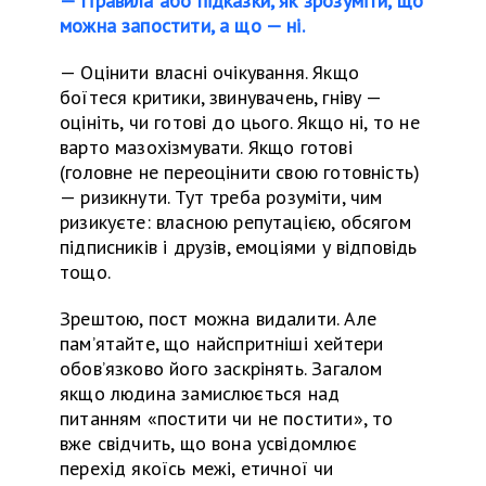
— Правила або підказки, як зрозуміти, що
можна запостити, а що — ні.
—
Оцінити власні очікування.
Якщо
боїтеся
критики, звинувачень, гніву —
оцініть, чи готові до цього. Якщо ні, то не
варто мазохізмувати. Якщо готові
(головне не переоцінити свою готовність)
— ризикнути. Тут
треба
розуміти, чим
ризикуєте: власною репутацією, обсягом
підписників і друзів, емоціями у відповідь
тощо.
Зрештою, пост можна видалити. Але
пам’ятайте, що найспритніші хейтери
обов’язково його заскрінять. Загалом
якщо людина за
мислю
ється
над
питанням «постити чи не постити», то
вже свідчить, що вона усвідомлює
перехід якоїсь межі, етичної чи