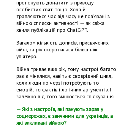
пропонують донатити з приводу
особистих свят тощо. Хоча
й
трапляються час від часу не пов’язані з
війною сплески активності — як свіжа
хвиля публікацій про ChatGPT.
Загалом кількість дописів, присвячених
війні, за рік скоротилася більш ніж
уп’ятеро.
Війна триває вже рік, тому настрої багато
разів мінялися, навіть є своєрідний цикл,
коли люди по черзі потребують то
емоцій, то фактів
і
логічних аргументів. І
залежно від того змінюється спілкування.
— Які з настроїв, які панують зараз у
соцмережах, є звичними для українців, а
які викликані війною?