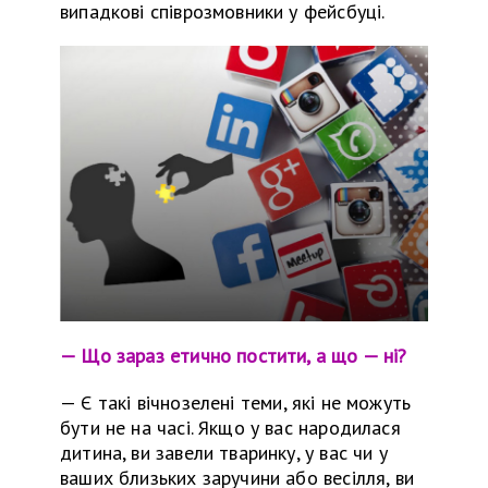
випадкові співрозмовники у фейсбуці.
— Що зараз етично постити, а що — ні?
—
Є такі вічнозелені теми, які не можуть
бути не на часі. Якщо у вас народилася
дитина, ви завели тваринку, у вас чи у
ваших близьких заручини або весілля, ви