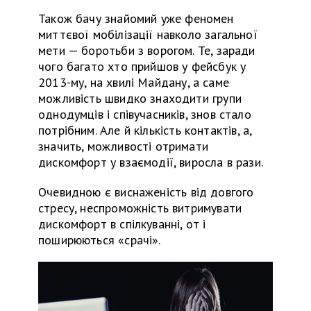
Також бачу знайомий
у
же феномен
миттєвої мобілізації навколо загальної
мети — боротьби з ворогом. Те, заради
чого багато хто прийшов у фейсбук у
2013-
му
, на хвилі Майдану, а саме
можливість швидко знаходити групи
однодумців і співучасників, знов стало
потріб
ним. Але
й
кількість контактів, а,
значить, можливості отримати
дискомфорт у взаємодії, виросла в рази.
О
чевидною є виснаженість від довгого
стресу, неспроможність витримувати
дискомфорт в спілкуванні, от і
поширюються «срачі».