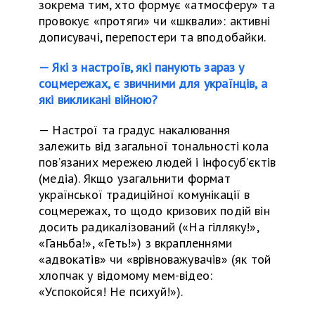
зокрема тим, хто формує «атмосферу»
та
провокує «протяги» чи «шквали»: активні
дописувачі, перепостери
та
вподобайки.
— Які з настроїв, які панують зараз у
соцмережах, є звичними для українців, а
які викликані війною?
—
Настрої
та
градус накалювання
залежить від загальної тональності кола
пов’язаних мережею людей і інфосуб’єктів
(медіа). Якщо узагальнити формат
української традиційної комунікації в
соцмережах, то щодо кризових подій він
досить радикалізований («На гілляку!»,
«Ганьба!», «Геть!») з вкрапленнями
«адвокатів» чи «врівноважувачів» (як той
хлопчак у відомому мем-відео:
«Успокойся! Не психуй!»).