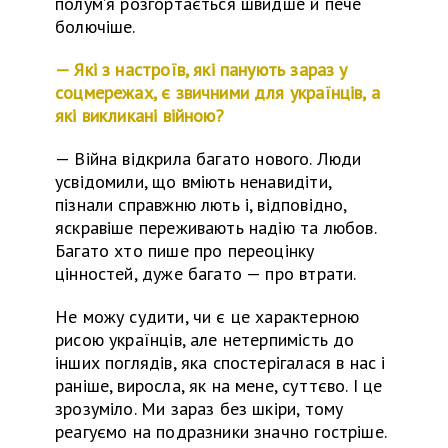
полум’я розгортається швидше
й
пече
болючіше.
— Які з настроїв, які панують зараз у
соцмережах, є звичними для українців, а
які викликані війною?
—
Війна відкрила багато нового. Люди
усвідомили, що вміють ненавидіти,
пізнали справжню лють і, відповідно,
яскравіше переживають надію
та
любов.
Багато хто пише про переоцінку
цінностей, дуже багато — про втрати.
Не можу судити, чи є це характерною
рисою українців, але нетерпимість до
інших поглядів, яка спостерігалася в нас і
раніше, виросла, як на мене, суттєво. І це
зрозуміло. Ми зараз без шкіри, тому
реагуємо на подразники значно гост
ріше
.