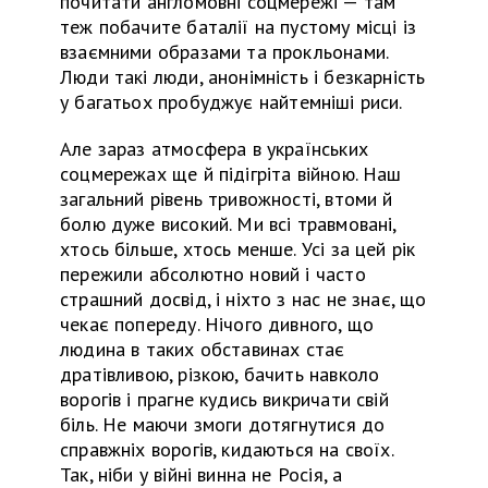
почитати англомовні соцмережі — там
теж побачите баталії на пустому місці із
взаємними образами та прокльонами.
Люди такі люди, анонімність і безкарність
у
багатьох пробуджує найтемніші риси.
Але зараз атмосфера в українських
соцмережах ще й підігріта війною. Наш
загальний рівень тривожності, втоми
й
болю дуже високий. Ми всі травмовані,
хтось більше, хтось менше. Усі за цей рік
пережили абсолютно новий і часто
страшний досвід, і ніхто з нас не знає, що
чекає попереду. Нічого дивного, що
людина в таких обставинах стає
дратівливою, різкою, бачить навколо
ворогів і прагне кудись викричати свій
біль. Не маючи змоги дотягнутися до
справжніх ворогів, кидаються на своїх.
Так, ніби у війні винна не Росія, а