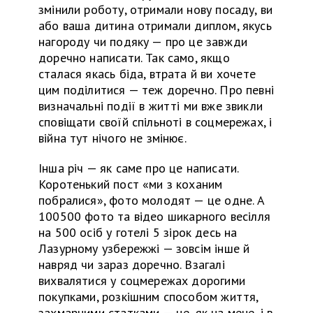
змінили роботу, отримали нову посаду, ви
або ваша дитина отримали диплом, якусь
нагороду чи подяку — про це завжди
доречно написати. Так само, якщо
сталася якась біда, втрата
й
ви хочете
цим поділитися — теж доречно. Про певні
визначальні події в житті ми вже звикли
сповіщати своїй спільноті
в
соцмережах, і
війна тут нічого не змінює.
Інша річ — як саме про це написати.
Коротенький пост «ми з коханим
побралися», фото молодят — це одне. А
100500 фото
та
відео шикарного весілля
на 500 осіб
у
готелі 5 зірок десь на
Лазурному узбережжі — зовсім інше
й
навряд чи зараз доречно. Взагалі
вихвалятися у соцмережах дорогими
покупками, розкішним способом життя,
захмарними статками —
це,
як на мене, і в