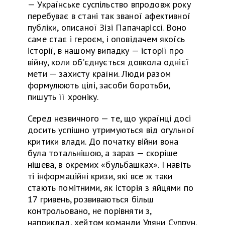
—
Українське суспільство впродовж року
перебуває в стані так званої афективної
публіки, описаної З
ізі
Папачаріссі.
В
оно
саме стає і героєм, і оповідачем якоїсь
історії, в нашому випадку — історії про
війну, коли об’єднується довкола однієї
мети — захисту країни. Люди разом
формулюють цілі, засоби боротьби,
пишуть її хроніку.
Серед незвичного — те, що українці досі
досить успішно утримуються від огульної
критики влади. До початку війни вона
була тотальнішою, а зараз — скоріше
нішева, в окремих «бульбашках». І навіть
ті інформаційні кризи, які все ж таки
стають помітними, як історія з яйцями по
17 гр
ивень
, розвиваються більш
контрольовано,
не порівня
ти
з,
наприклад,
хейтом команди Уляни Супрун.