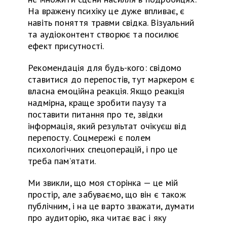
На вражену психіку це дуже впливає, є
навіть поняття травми свідка. Візуальний
та
аудіоконтент створює
та
посилює
ефект присутності.
Рекомендація для будь-кого: свідомо
ставитися до перепостів, тут маркером є
власна емоційна реакція. Якщо реакція
надмірна, краще зробити паузу
та
поставити
питання
про те,
звідки
інформація, який результат очікуєш від
перепосту. Соцмережі є полем
психологічних спецоперацій, і про це
треба пам’ятати.
Ми звикли, що моя сторінка — це мій
простір, але забуваємо, що він є також
публічним, і на це варто зважати, думати
про аудиторію, яка читає вас і яку