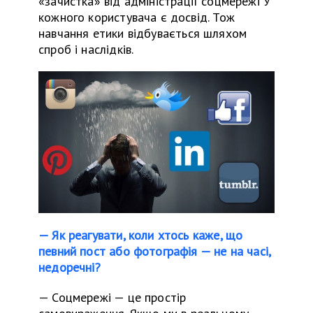
«зачистка»
від адміністрації соцмережі
У
кожного користувача є досвід. Тож
навчання ети
ки
відбувається шляхом
спроб і наслідків.
— Як реагувати, коли хтось каже, що
певний пост або фотографія — не на часі,
недоречні?
—
Соцмережі — це простір