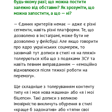
будь-якому разі; що можна постити
залежно від обставин? Як зрозуміти, що
можна запостити, а що — ні?
—
Єдиних критеріїв немає — адже є різні
сегменти, навіть різні платформи. Те, що
дозволено в
і
нстаграмі, може бути не
дозволено у
фейсбуці
. Але якщо говорити
про ядро українських соцмереж, то
зазвичай тут дописи в стилі «я на пляжі»
толеруються хіба що з подяками ЗСУ
та
навіть певним виправданням — «емоційно
відновлююся після тяжкої роботи на
перемогу».
Ще складніше з толеруванням контенту
типу «я і моя нова машина» або «я і мої
біцепси».
Т
акі дописи з великою
імовірністю викличуть обурення в стилі
«краще б задонатив» або «тягни свої