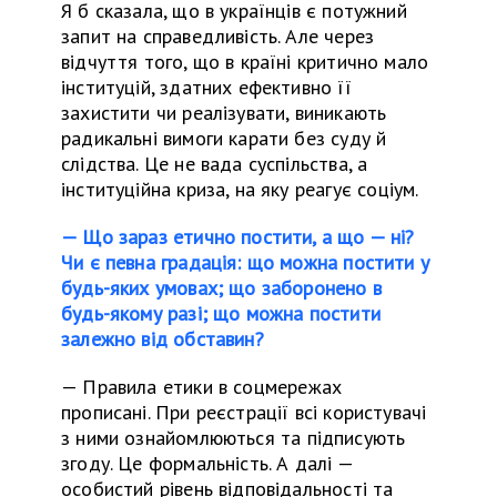
Я б сказала, що в українців є потужний
запит на справедливість. Але через
відчуття того, що в країні критично мало
інституцій, здатних ефективно її
захистити чи реалізувати, виникають
радикальні вимоги карати без суду
й
слідства. Це не вада суспільства, а
інституційна криза, на яку
реагує
соціум.
— Що зараз етично постити, а що — ні?
Чи є певна градація: що можна постити у
будь-яких умовах; що заборонено в
будь-якому разі; що можна постити
залежно від обставин?
—
Правила етики в соцмережах
прописані. При реєстрації всі користувачі
з ними ознайомлюються
та
підписують
згоду. Це формальність. А далі —
особистий рівень відповідальності
т
а