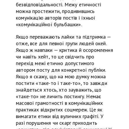
безвідповідальності. Межу етичності
можна прос
тежи
ти, продивившись
комунікацію авторів постів і їхньої
«комунікаційної бульбашки».
Якщо переважають лайки
та
підтримка —
отже, все для певної групи людей
окей
.
Якщо ж навпаки — критика
й
осоромлення
чи навіть хейт, то це свідч
ить про
перех
ід
межі етично допустимого
автором посту для конкретної публіки.
Якщо я скажу, що на мою думку можна
постити «таке-то і таке-то», то завжди
знайдеться хтось, хто зауважить, що
«таке-то» не личить пост
и
нгу. Немає
масової грамотності в комунікаційних
практиках відкритих соцмереж. Це як
вимагати етики від вуличних графіті.
У
разі порушення чи скарг приходить