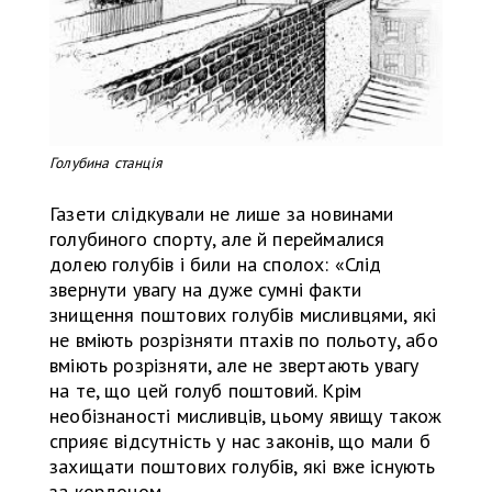
Голубина станція
Газети слідкували не лише за новинами
голубиного спорту, але й переймалися
долею голубів і били на сполох: «Слід
звернути увагу на дуже сумні факти
знищення поштових голубів мисливцями, які
не вміють розрізняти птахів по польоту, або
вміють розрізняти, але не звертають увагу
на те, що цей голуб поштовий. Крім
необізнаності мисливців, цьому явищу також
сприяє відсутність у нас законів, що мали б
захищати поштових голубів, які вже існують
за кордоном.