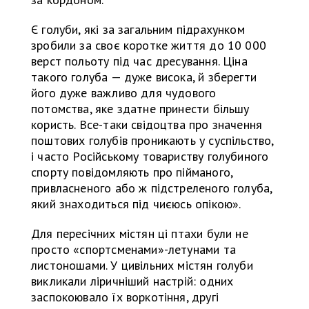
Є голуби, які за загальним підрахунком
зробили за своє коротке життя до 10 000
верст польоту під час дресування. Ціна
такого голуба — дуже висока, й зберегти
його дуже важливо для чудового
потомства, яке здатне принести більшу
користь. Все-таки свідоцтва про значення
поштових голубів проникають у суспільство,
і часто Російському товариству голубиного
спорту повідомляють про пійманого,
привласненого або ж підстреленого голуба,
який знаходиться під чиєюсь опікою».
Для пересічних містян ці птахи були не
просто «спортсменами»-летунами та
листоношами. У цивільних містян голуби
викликали ліричніший настрій: одних
заспокоювало їх воркотіння, другі