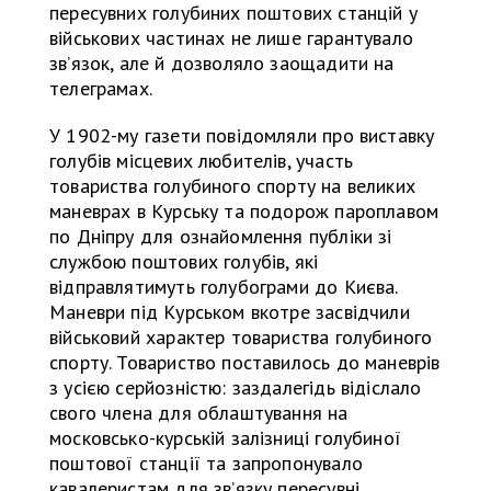
пересувних голубиних поштових станцій у
військових частинах не лише гарантувало
зв’язок, але й дозволяло заощадити на
телеграмах.
У 1902-му газети повідомляли про виставку
голубів місцевих любителів, участь
товариства голубиного спорту на великих
маневрах в Курську та подорож пароплавом
по Дніпру для ознайомлення публіки зі
службою поштових голубів, які
відправлятимуть голубограми до Києва.
Маневри під Курськом вкотре засвідчили
військовий характер товариства голубиного
спорту. Товариство поставилось до маневрів
з усією серйозністю: заздалегідь відіслало
свого члена для облаштування на
московсько-курській залізниці голубиної
поштової станції та запропонувало
кавалеристам для зв’язку пересувні