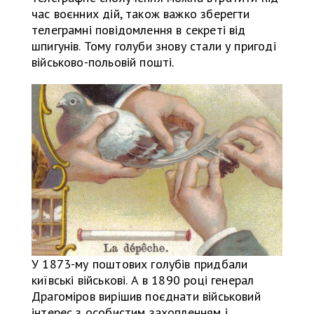
час воєнних дій, також важко зберегти
телеграмні повідомлення в секреті від
шпигунів. Тому голуби знову стали у пригоді
військово-польовій пошті.
У 1873-му поштових голубів придбали
київські військові. А в 1890 році генерал
Драгоміров вирішив поєднати військовий
інтерес з особистим захопленням і