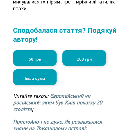
милувалися їх пір’ям, треті мріяли літати, як
птахи.
Сподобалася стаття? Подякуй
автору!
50 грн
100 грн
Інша сума
Читайте також:
Європейський чи
російський: яким був Київ початку 20
століття
;
Пристойно і не дуже. Як розважалися
кияни на Трухановому острові
;