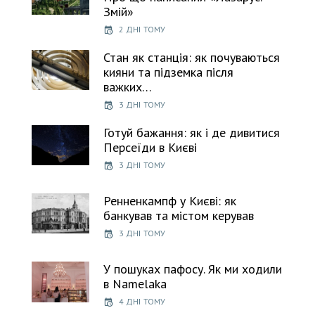
Змій»
2 ДНІ ТОМУ
Стан як станція: як почуваються
кияни та підземка після
важких…
3 ДНІ ТОМУ
Готуй бажання: як і де дивитися
Персеїди в Києві
3 ДНІ ТОМУ
Ренненкампф у Києві: як
банкував та містом керував
3 ДНІ ТОМУ
У пошуках пафосу. Як ми ходили
в Namelaka
4 ДНІ ТОМУ