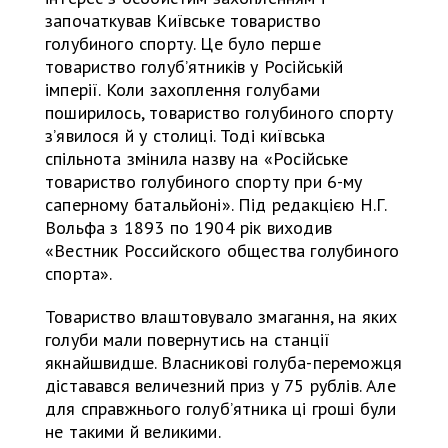
започаткував Київське товариство
голубиного спорту. Це було перше
товариство голуб’ятників у Російській
імперії. Коли захоплення голубами
поширилось, товариство голубиного спорту
з’явилося й у столиці. Тоді київська
спільнота змінила назву на «Російське
товариство голубиного спорту при 6-му
саперному батальйоні». Під редакцією Н.Г.
Вольфа з 1893 по 1904 рік виходив
«Вестник Российского общества голубиного
спорта».
Товариство влаштовувало змагання, на яких
голуби мали повернутись на станції
якнайшвидше. Власникові голуба-переможця
діставався величезний приз у 75 рублів. Але
для справжнього голуб’ятника ці гроші були
не такими й великими.