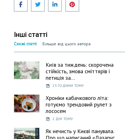
Інші статті
Схожі статті
Більше від цього автора
Київ за тиждень: скорочена
стійкість, змова сміттярів і
петиція за…
23 ГОДИНИ ТОМУ
Хроніки кабачкового літа:
готуємо трендовий рулет з
лососем
2 ДНІ ТОМУ
Як нечисть у Києві панувала.
Про що написаний «Лазарус.