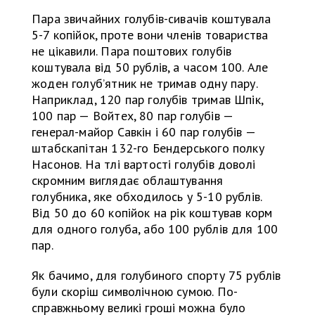
Пара звичайних голубів-сивачів коштувала
5-7 копійок, проте вони членів товариства
не цікавили. Пара поштових голубів
коштувала від 50 рублів, а часом 100. Але
жоден голуб’ятник не тримав одну пару.
Наприклад, 120 пар голубів тримав Шпік,
100 пар — Войтех, 80 пар голубів —
генерал-майор Савкін і 60 пар голубів —
штабскапітан 132-го Бендерського полку
Насонов. На тлі вартості голубів доволі
скромним виглядає облаштування
голубника, яке обходилось у 5-10 рублів.
Від 50 до 60 копійок на рік коштував корм
для одного голуба, або 100 рублів для 100
пар.
Як бачимо, для голубиного спорту 75 рублів
були скоріш символічною сумою. По-
справжньому великі гроші можна було