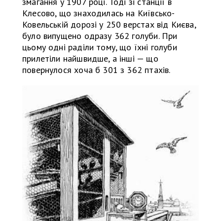
змагання у 1907 році. Тоді зі станції в
Клесово, що знаходилась на Київсько-
Ковельській дорозі у 250 верстах від Києва,
було випущено одразу 362 голуби. При
цьому одні раділи тому, що їхні голуби
прилетіли найшвидше, а інші — що
повернулося хоча б 301 з 362 птахів.