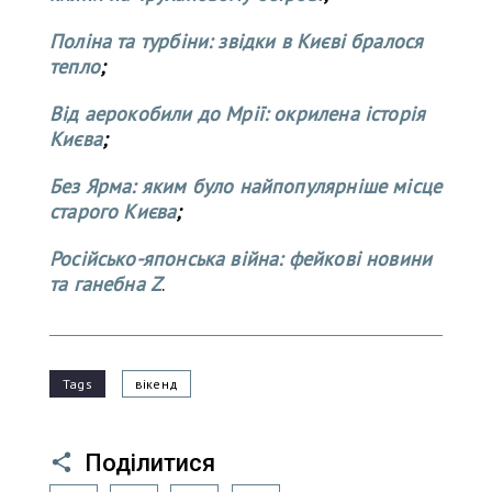
Поліна та турбіни: звідки в Києві бралося
тепло
;
Від аерокобили до Мрії: окрилена історія
Києва
;
Без Ярма: яким було найпопулярніше місце
старого Києва
;
Російсько-японська війна: фейкові новини
та ганебна Z
.
Tags
вікенд
Поділитися
Facebook
Twitter
LinkedIn
Pinterest