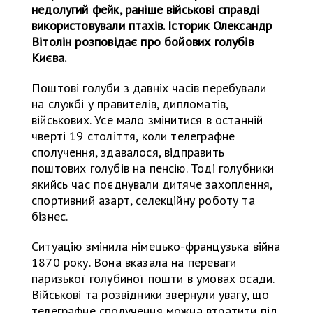
недолугий фейк, раніше військові справді
використовували птахів. Історик Олександр
Вітолін розповідає про бойових голубів
Києва.
Поштові голуби з давніх часів перебували
на службі у правителів, дипломатів,
військових. Усе мало змінитися в останній
чверті 19 століття, коли телеграфне
сполучення, здавалося, відправить
поштових голубів на пенсію. Тоді голубники
якийсь час поєднували дитяче захоплення,
спортивний азарт, селекційну роботу та
бізнес.
Ситуацію змінила німецько-французька війна
1870 року. Вона вказала на переваги
паризької голубиної пошти в умовах осади.
Військові та розвідники звернули увагу, що
телеграфне сполучення можна втратити під