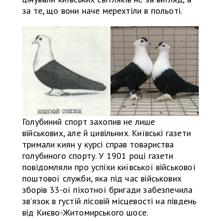
за те, що вони наче мерехтіли в польоті.
Голубиний спорт захопив не лише
військових, але й цивільних. Київські газети
тримали киян у курсі справ товариства
голубиного спорту. У 1901 році газети
повідомляли про успіхи київської військової
поштової служби, яка під час військових
зборів 33-ої піхотної бригади забезпечила
зв’язок в густій лісовій місцевості на південь
від Києво-Житомирського шосе.