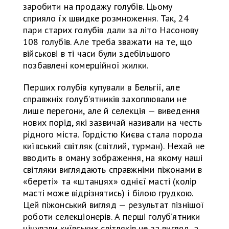
заробити на продажу голубів. Цьому
сприяло їх швидке розмноження. Так, 24
пари старих голубів дали за літо Насонову
108 голубів. Але треба зважати на те, що
військові в ті часи були здебільшого
позбавлені комерційної жилки.
Перших голубів купували в Бельгії, але
справжніх голуб’ятників захоплювали не
лише перегони, але й селекція — виведення
нових порід, які зазвичай називали на честь
рідного міста. Гордістю Києва стала порода
київський світляк (світлий, турман). Нехай не
вводить в оману зображення, на якому наші
світляки виглядають справжніми піжонами в
«береті» та «штанцях» однієї масті (колір
масті може відрізнятись) і білою грудкою.
Цей піжонський вигляд — результат пізнішої
роботи селекціонерів. А перші голуб’ятники
цінували київських світляків не за вигляд, а