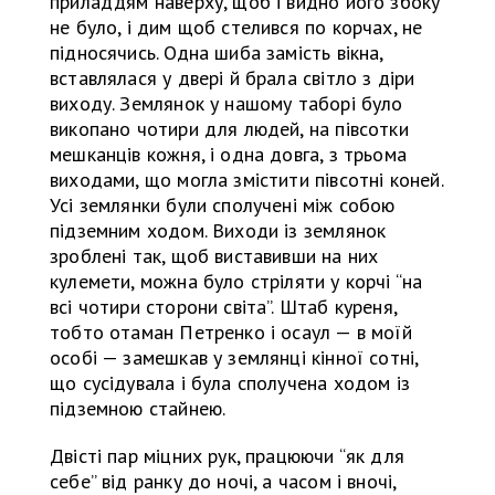
приладдям наверху, щоб і видно його збоку
не було, і дим щоб стелився по корчах, не
підносячись. Одна шиба замість вікна,
вставлялася у двері й брала світло з діри
виходу. Землянок у нашому таборі було
викопано чотири для людей, на півсотки
мешканців кожня, і одна довга, з трьома
виходами, що могла змістити півсотні коней.
Усі землянки були сполучені між собою
підземним ходом. Виходи із землянок
зроблені так, щоб виставивши на них
кулемети, можна було стріляти у корчі “на
всі чотири сторони світа”. Штаб куреня,
тобто отаман Петренко і осаул — в моїй
особі — замешкав у землянці кінної сотні,
що сусідувала і була сполучена ходом із
підземною стайнею.
Двісті пар міцних рук, працюючи “як для
себе” від ранку до ночі, а часом і вночі,