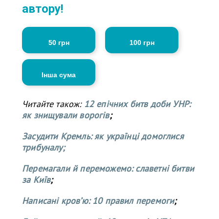
автору!
50 грн
100 грн
Інша сума
Читайте також:
12 епічних битв доби УНР:
як знищували ворогів
;
Засудити Кремль: як українці домоглися
трибуналу;
Перемагали й переможемо: славетні битви
за Київ
;
Написані кров’ю: 10 правил перемоги
;