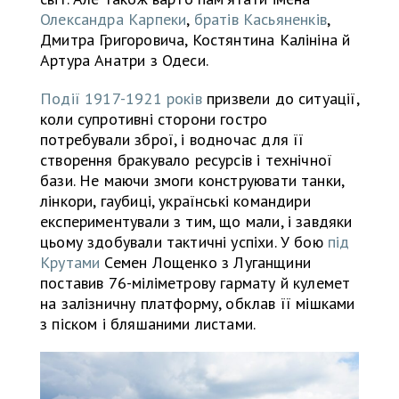
Олександра Карпеки
,
братів Касьяненків
,
Дмитра Григоровича, Костянтина Калініна й
Артура Анатри з Одеси.
Події 1917-1921 років
призвели до ситуації,
коли супротивні сторони гостро
потребували зброї, і водночас для її
створення бракувало ресурсів і технічної
бази. Не маючи змоги конструювати танки,
лінкори, гаубиці, українські командири
експериментували з тим, що мали, і завдяки
цьому здобували тактичні успіхи. У бою
під
Крутами
Семен Лощенко з Луганщини
поставив 76-міліметрову гармату й кулемет
на залізничну платформу, обклав її мішками
з піском і бляшаними листами.