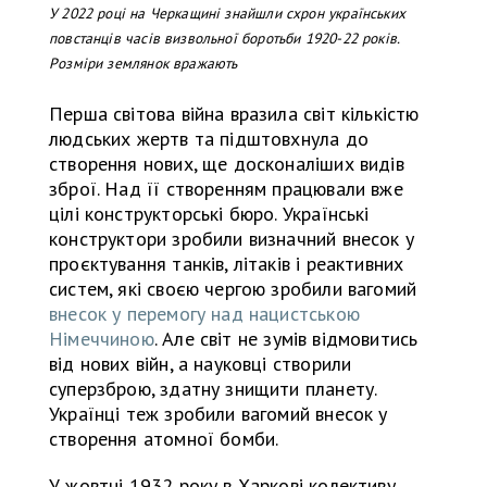
У 2022 році на Черкащині знайшли схрон українських
повстанців часів визвольної боротьби 1920-22 років.
Розміри землянок вражають
Перша світова війна вразила світ кількістю
людських жертв та підштовхнула до
створення нових, ще досконаліших видів
зброї. Над її створенням працювали вже
цілі конструкторські бюро. Українські
конструктори зробили визначний внесок у
проєктування танків, літаків і реактивних
систем, які своєю чергою зробили вагомий
внесок у перемогу над нацистською
Німеччиною
. Але світ не зумів відмовитись
від нових війн, а науковці створили
суперзброю, здатну знищити планету.
Українці теж зробили вагомий внесок у
створення атомної бомби.
У жовтні 1932 року в Харкові колективу