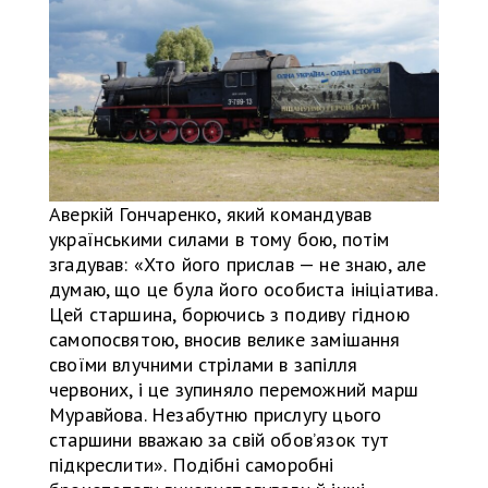
Аверкій Гончаренко, який командував
українськими силами в тому бою, потім
згадував: «Хто його прислав — не знаю, але
думаю, що це була його особиста ініціатива.
Цей старшина, борючись з подиву гідною
самопосвятою, вносив велике замішання
своїми влучними стрілами в запілля
червоних, і це зупиняло переможний марш
Муравйова. Незабутню прислугу цього
старшини вважаю за свій обов’язок тут
підкреслити». Подібні саморобні