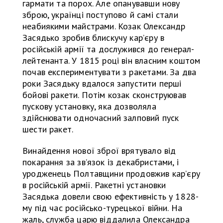
гармати та порох. Але опанувавши нову
зброю, українці поступово й самі стали
неабиякими майстрами. Козак Олександр
Засядько зробив блискучу кар’єру в
російській армії та дослужився до генерал-
лейтенанта. У 1815 році він власним коштом
почав експериментувати з ракетами. За два
роки Засядьку вдалося запустити перші
бойові ракети. Потім козак сконструював
пускову установку, яка дозволяла
здійснювати одночасний залповий пуск
шести ракет.
Винайдення нової зброї врятувало від
покарання за зв’язок із декабристами, і
уродженець Полтавщини продовжив кар’єру
в російській армії. Ракетні установки
Засядька довели свою ефективність у 1828-
му під час російсько-турецької війни. На
жаль, служба царю віддалила Олександра