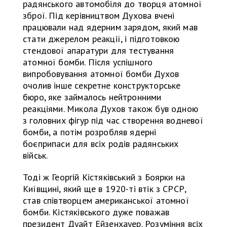
радянського автомобіля до творця атомної
зброї. Під керівництвом Духова вчені
працювали над ядерним зарядом, який мав
стати джерелом реакції, і підготовкою
стендової апаратури для тестування
атомної бомби. Після успішного
випробовування атомної бомби Духов
очолив інше секретне конструкторське
бюро, яке займалось нейтронними
реакціями. Микола Духов також був одною
з головних фігур під час створення водневої
бомби, а потім розробляв ядерні
боєприпаси для всіх родів радянських
військ.
Тоді ж Георгій Кістяківський з Боярки на
Київщині, який ще в 1920-ті втік з СРСР,
став співтворцем американської атомної
бомби. Кістяківського дуже поважав
президент Дуайт Ейзенхауер. Розуміння всіх