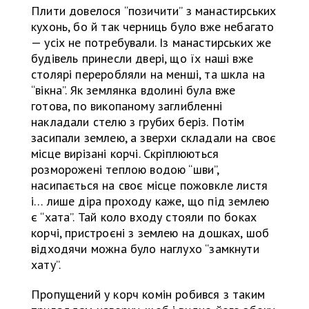
Плити довелося “позичити” з манастирських
кухонь, бо й так черниць було вже небагато
— усіх не потребували. Із манастирських же
будівель принесли двері, що їх наші вже
столярі переробляли на менші, та шкла на
“вікна”. Як землянка вдолині була вже
готова, по викопаному заглибленні
накладали стелю з грубих беріз. Потім
засипали землею, а зверхи складали на своє
місце вирізані корчі. Скріплюються
розморожені теплою водою “шви”,
насипається на своє місце пожовкле листя
і… лише діра проходу каже, що під землею
є “хата”. Тай коло входу стояли по боках
корчі, пристроєні з землею на дошках, шоб
відходячи можна було наглухо “замкнути
хату”.
Пропущений у корч комін робився з таким