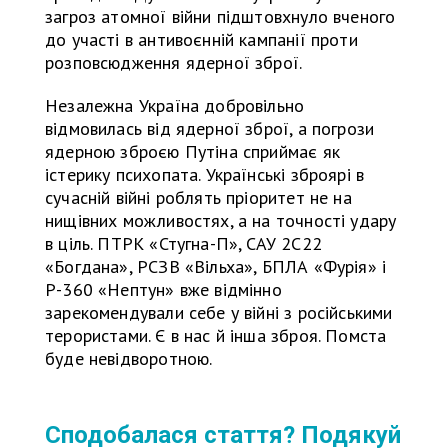
загроз атомної війни підштовхнуло вченого
до участі в антивоєнній кампанії проти
розповсюдження ядерної зброї.
Незалежна Україна добровільно
відмовилась від ядерної зброї, а погрози
ядерною зброєю Путіна сприймає як
істерику психопата. Українські зброярі в
сучасній війні роблять пріоритет не на
нищівних можливостях, а на точності удару
в ціль. ПТРК «Стугна-П», САУ 2С22
«Богдана», РСЗВ «Вільха», БПЛА «Фурія» і
Р-360 «Нептун» вже відмінно
зарекомендували себе у війні з російськими
терористами. Є в нас й інша зброя. Помста
буде невідворотною.
Сподобалася стаття? Подякуй