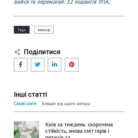
Бийся та перемагай: 12 подвигів УПА
.
Tags
вікенд
Поділитися
Facebook
Twitter
LinkedIn
Pinterest
Інші статті
Схожі статті
Більше від цього автора
Київ за тиждень: скорочена
стійкість, змова сміттярів і
петиція за…