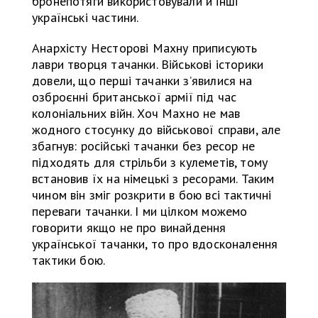
бронепотяги використовували й інші
українські частини.
Анархісту Несторові Махну приписують
лаври творця тачанки. Військові історики
довели, що перші тачанки з’явилися на
озброєнні британської армії під час
колоніальних війн. Хоч Махно не мав
жодного стосунку до військової справи, але
збагнув: російські тачанки без ресор не
підходять для стрільби з кулеметів, тому
встановив їх на німецькі з ресорами. Таким
чином він зміг розкрити в бою всі тактичні
переваги тачанки. І ми цілком можемо
говорити якщо не про винайдення
української тачанки, то про вдосконалення
тактики бою.