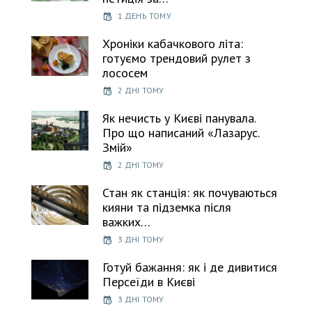
1 ДЕНЬ ТОМУ
Хроніки кабачкового літа:
готуємо трендовий рулет з
лососем
2 ДНІ ТОМУ
Як нечисть у Києві панувала.
Про що написаний «Лазарус.
Змій»
2 ДНІ ТОМУ
Стан як станція: як почуваються
кияни та підземка після
важких…
3 ДНІ ТОМУ
Готуй бажання: як і де дивитися
Персеїди в Києві
3 ДНІ ТОМУ