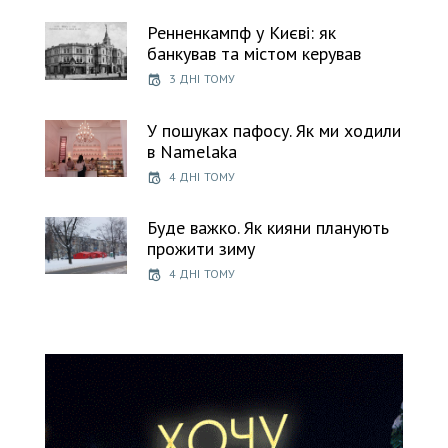
Ренненкампф у Києві: як
банкував та містом керував
3 ДНІ ТОМУ
У пошуках пафосу. Як ми ходили
в Namelaka
4 ДНІ ТОМУ
Буде важко. Як кияни планують
прожити зиму
4 ДНІ ТОМУ