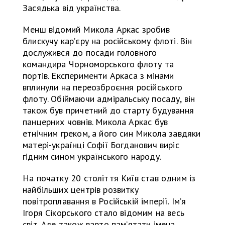
Засядька від українства.
Менш відомий Микола Аркас зробив
блискучу кар’єру на російському флоті. Він
дослужився до посади головного
командира Чорноморського флоту та
портів. Експерименти Аркаса з мінами
вплинули на переозброєння російського
флоту. Обіймаючи адміральську посаду, він
також був причетний до старту будування
панцерних човнів. Микола Аркас був
етнічним греком, а його син Микола завдяки
матері-українці Софії Богданович виріс
гідним сином українського народу.
На початку 20 століття Київ став одним із
найбільших центрів розвитку
повітроплавання в Російській імперії. Ім’я
Ігоря Сікорського стало відомим на весь
світ. Але також варто пам’ятати імена