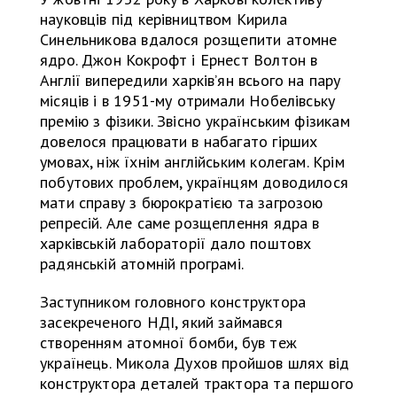
науковців під керівництвом Кирила
Синельникова вдалося розщепити атомне
ядро. Джон Кокрофт і Ернест Волтон в
Англії випередили харків’ян всього на пару
місяців і в 1951-му отримали Нобелівську
премію з фізики. Звісно українським фізикам
довелося працювати в набагато гірших
умовах, ніж їхнім англійським колегам. Крім
побутових проблем, українцям доводилося
мати справу з бюрократією та загрозою
репресій. Але саме розщеплення ядра в
харківській лабораторії дало поштовх
радянській атомній програмі.
Заступником головного конструктора
засекреченого НДІ, який займався
створенням атомної бомби, був теж
українець. Микола Духов пройшов шлях від
конструктора деталей трактора та першого