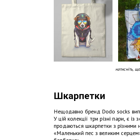
натисніть, щ
Шкарпетки
Нещодавно бренд Dodo socks випу
У цій колекції три різні пари, є і
продаються шкарпетки з різними 
«Маленький пес з великим серцем»