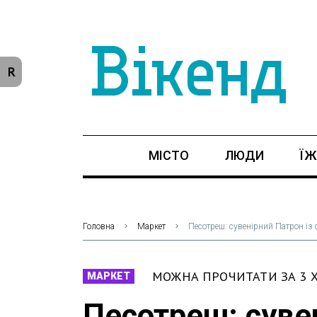
R
МІСТО
ЛЮДИ
ЇЖ
Головна
Маркет
Песотреш: сувенірний Патрон із с
МОЖНА ПРОЧИТАТИ ЗА 3
МАРКЕТ
Песотреш: сувен