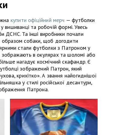
ки
можна
купити офіційний мерч
— футболки
у вишиванці та робочій формі. Увесь
би ДСНС. Та інші виробники почали
з образом собаки, щоб догодити
улярними стали футболки з Патроном у
а зображають в окулярах та шоломі або
більше нагадує космічний скафандр. Є
футболці зображений Патрон, який
ухова, крихітко». А звання найогиднішої
льняшка у стилі російської десантури,
зображення Патрона.