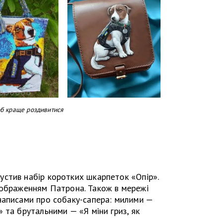
об краще роздивитися
стив набір коротких шкарпеток «Опір».
з зображенням Патрона. Також в мережі
написами про собаку-сапера: милими —
 та брутальними — «Я міни гриз, як