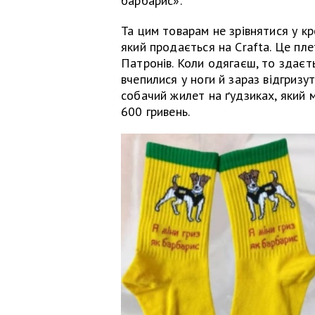
барбарис».
Та цим товарам не зрівнятися у к
який продається на Сrafta. Це пле
Патронів. Коли одягаєш, то здаєт
вчепилися у ноги й зараз відгризу
собачий жилет на ґудзиках, який 
600 гривень.