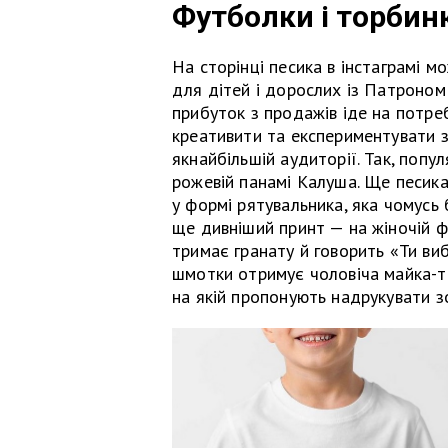
Футболки і торбин
На сторінці песика в інстаграмі 
для дітей і дорослих із Патроном 
прибуток з продажів іде на потре
креативити та експериментувати 
якнайбільшій аудиторії. Так, поп
рожевій панамі Калуша. Ще песик
у формі рятувальника, яка чомусь 
ще дивніший принт — на жіночій 
тримає гранату й говорить «Ти виб
шмотки отримує чоловіча майка-ті
на якій пропонують надрукувати 