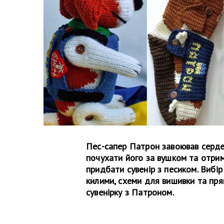
Пес-сапер Патрон завоював серден
почухати його за вушком та отрим
придбати сувенір з песиком. Вибір
килими, схеми для вишивки та пря
сувенірку з Патроном.