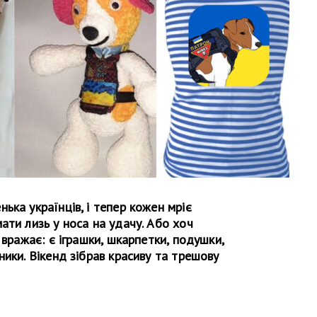
ька українців, і тепер кожен мріє
ати лизь у носа на удачу. Або хоч
 вражає: є іграшки, шкарпетки, подушки,
ники. Вікенд зібрав красиву та трешову