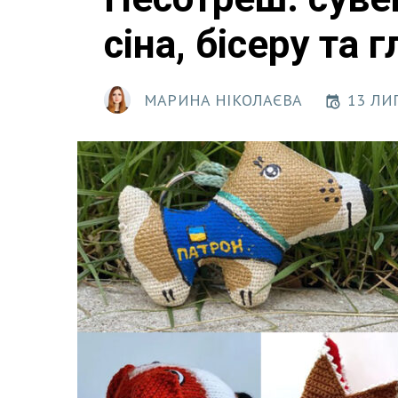
сіна, бісеру та г
МАРИНА НІКОЛАЄВА
13 ЛИП