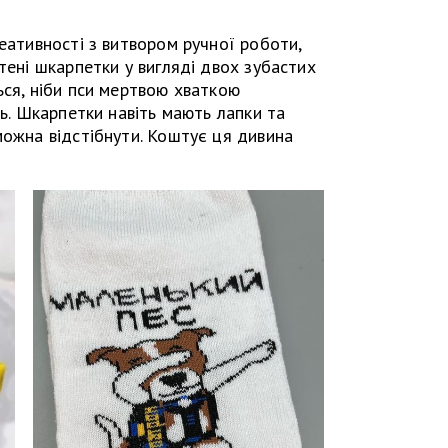
реативності з витвором ручної роботи,
тені шкарпетки у вигляді двох зубастих
ься, ніби пси мертвою хваткою
ть. Шкарпетки навіть мають лапки та
можна відстібнути. Коштує ця дивина