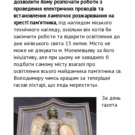
дозволити йому розпочати роботи з
проведення електричних проводів та
встановлення лампочок розжарювання на
хресті памʼятника
, під наглядом міського
технічного нагляду, оскільки він хотів би
закінчити роботи та відкрити освітлення до
дня київського свята 15 липня. Місто не
може не дякувати м. Могилевцеву за його
ініціативу, але при цьому не завадило б
подбати самому місту взагалі про
освітлення всього майданчика памʼятника св.
Володимиру чимсь кращим за теперішні
гасові ліхтарі, що ледь мерехтять».
За день
газета