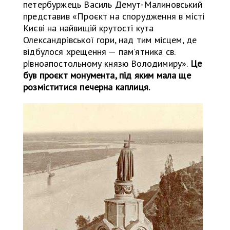
петербуржець Василь Демут-Малиновський
представив «Проєкт на спорудження в місті
Києві на найвищій крутості кута
Олександрівської гори, над тим місцем, де
відбулося хрещення — памʼятника св.
рівноапостольному князю Володимиру».
Це
був проєкт монумента, під яким мала ще
розміститися печерна каплиця.