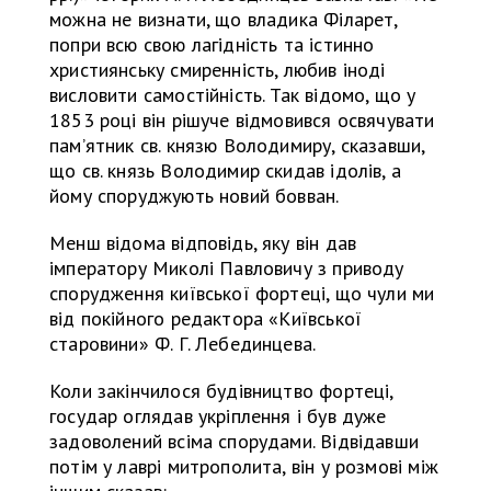
можна не визнати, що владика Філарет,
попри всю свою лагідність та істинно
християнську смиренність, любив іноді
висловити самостійність. Так відомо, що у
1853 році він рішуче відмовився освячувати
памʼятник св. князю Володимиру, сказавши,
що св. князь Володимир скидав ідолів, а
йому споруджують новий бовван.
Менш відома відповідь, яку він дав
імператору Миколі Павловичу з приводу
спорудження київської фортеці, що чули ми
від покійного редактора «Київської
старовини» Ф. Г. Лебединцева.
Коли закінчилося будівництво фортеці,
государ оглядав укріплення і був дуже
задоволений всіма спорудами. Відвідавши
потім у лаврі митрополита, він у розмові між