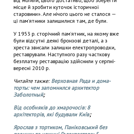
від могили, цього достатньо, щоб зберегти
місце й зробити куточок історичної
старовини». Але нічого цього не сталося —
ці памʼятники залишилися там, де були.
У 1953 р. сторічний памʼятник, на якому вже
були відсутні деякі бронзові деталі, а з
хреста звисали залишки електропроводки,
реставрували. Наступного разу часткову
безплатну реставрацію здійснили у серпні-
вересні 2010 р.
Читайте также:
Верховная Рада и дома-
торты: чем запомнился архитектор
Заболотный
;
Від особняків до хмарочосів: 8
архітекторів, які будували Київ
;
Ярослав з тортиком, Паніковський без