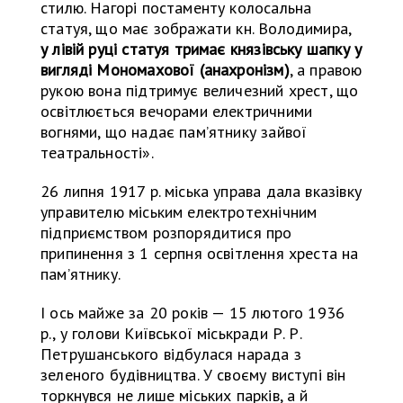
стилю. Нагорі постаменту колосальна
статуя, що має зображати кн. Володимира,
у лівій руці статуя тримає князівську шапку у
вигляді Мономахової (анахронізм)
, а правою
рукою вона підтримує величезний хрест, що
освітлюється вечорами електричними
вогнями, що надає памʼятнику зайвої
театральності».
26 липня 1917 р. міська управа дала вказівку
управителю міським електротехнічним
підприємством розпорядитися про
припинення з 1 серпня освітлення хреста на
памʼятнику.
І ось майже за 20 років — 15 лютого 1936
р., у голови Київської міськради Р. Р.
Петрушанського відбулася нарада з
зеленого будівництва. У своєму виступі він
торкнувся не лише міських парків, а й