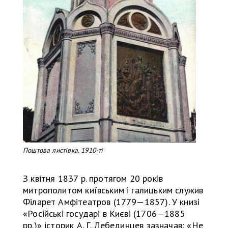
Поштова листівка. 1910-ті
З квітня 1837 р. протягом 20 років
митрополитом київським і галицьким служив
Філарет Амфітеатров (1779—1857). У книзі
«Російські государі в Києві (1706—1885
рр.)» історик А. Г. Лебединцев зазначав: «Не