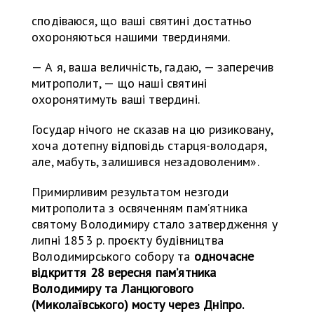
сподіваюся, що ваші святині достатньо
охороняються нашими твердинями.
— А я, ваша величність, гадаю, — заперечив
митрополит, — що наші святині
охоронятимуть ваші твердині.
Государ нічого не сказав на цю ризиковану,
хоча дотепну відповідь старця-володаря,
але, мабуть, залишився незадоволеним».
Примирливим результатом незгоди
митрополита з освяченням памʼятника
святому Володимиру стало затвердження у
липні 1853 р. проєкту будівництва
Володимирського собору та
одночасне
відкриття 28 вересня памʼятника
Володимиру та Ланцюгового
(Миколаївського) мосту через Дніпро.