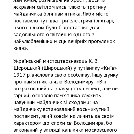
яскравим світлом висвітлюють третину
майданчика біля памʼятника. Якби місто
поставило тут два-три електричні ліхтарі,
цього цілком було б достатньо для
задовільного освітлення одного з
найулюбленіших місць вечірніх прогулянок
киян».
Український мистецтвознавець К. В.
Шероцький (Широцький) у путівнику «Київ»
1917 р. висловив свою особливу, іншу думку
про памʼятник князю Володимиру: «Він
розрахований на значущість і ефект, але не
гарний; основою пам’ятника служить
чавунний майданчик зі сходами; на
майданчику встановлений восьмикутний
постамент, який зовсім не личить за своїм
характером до епохи св. Володимира, бо
виконаний у вигляді каплички московського