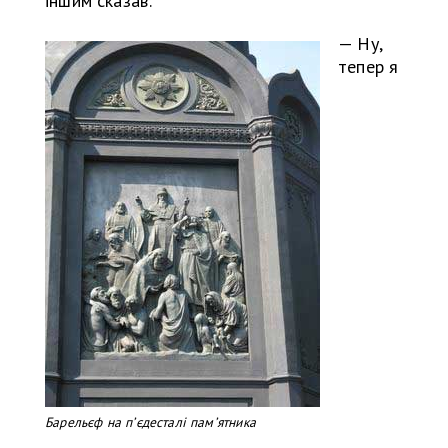
іншим сказав:
— Ну,
тепер я
Барельєф на пʼєдесталі памʼятника