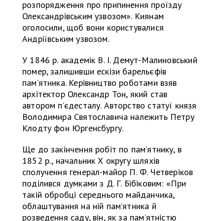
розпорядження про припинення проїзду
Олександрівським узвозом». Киянам
оголосили, щоб вони користувалися
Андріївським узвозом.
У 1846 р. академік В. І. Демут-Малиновський
помер, залишивши ескізи барельєфів
памʼятника. Керівництво роботами взяв
архітектор Олександр Тон, який став
автором пʼєдесталу. Авторство статуї князя
Володимира Святославича належить Петру
Клодту фон Юргенсбургу.
Ще до закінчення робіт по памʼятнику, в
1852 р., начальник Х округу шляхів
сполучення генерал-майор П. Ф. Четверіков
поділився думками з Д. Г. Бібіковим: «При
такій обробці середнього майданчика,
облаштування на ній памʼятника й
розведення саду, він, як за памʼятністю