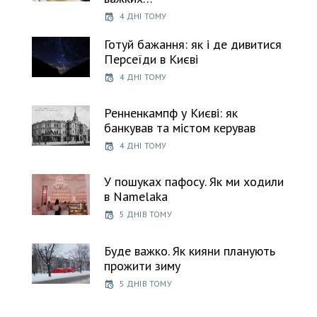
4 ДНІ ТОМУ
Готуй бажання: як і де дивитися
Персеїди в Києві
4 ДНІ ТОМУ
Ренненкампф у Києві: як
банкував та містом керував
4 ДНІ ТОМУ
У пошуках пафосу. Як ми ходили
в Namelaka
5 ДНІВ ТОМУ
Буде важко. Як кияни планують
прожити зиму
5 ДНІВ ТОМУ