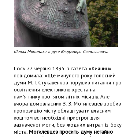
Шапка Мономаха в руке Владимира Святославича
І ось 27 червня 1895 р. газета «Киянин»
повідомила: «Ще минулого року голосний
думи М. І. Стукавенков порушив питання про
освітлення електрикою хреста на
памʼятнику протягом літніх місяців. Але
вчора домовласник З. З. Могилевцев зробив
пропозицію місту облаштувати власним
коштом всі необхідні пристрої для
зазначеної мети, без жодних витрат із боку
міста.
Могилевцев просить думу негайно