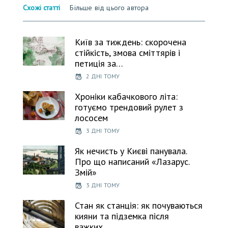
Схожі статті
Більше від цього автора
Київ за тиждень: скорочена
стійкість, змова сміттярів і
петиція за…
2 ДНІ ТОМУ
Хроніки кабачкового літа:
готуємо трендовий рулет з
лососем
3 ДНІ ТОМУ
Як нечисть у Києві панувала.
Про що написаний «Лазарус.
Змій»
3 ДНІ ТОМУ
Стан як станція: як почуваються
кияни та підземка після
важких…