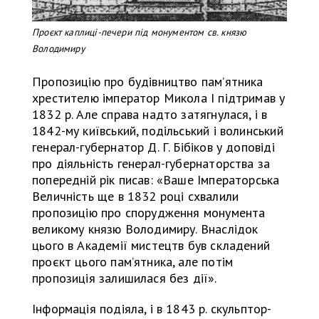
Проєкт каплиці-печери під монументом св. князю
Володимиру
Пропозицію про будівництво памʼятника
хрестителю імператор Микола I підтримав у
1832 р. Але справа надто затягнулася, і в
1842-му київський, подільський і волинський
генерал-губернатор Д. Г. Бібіков у доповіді
про діяльність генерал-губернаторства за
попередній рік писав: «Ваше Імператорська
Величність ще в 1832 році схвалили
пропозицію про спорудження монумента
великому князю Володимиру. Внаслідок
цього в Академії мистецтв був складений
проєкт цього памʼятника, але потім
пропозиція залишилася без дії».
Інформація подіяла, і в 1843 р. скульптор-