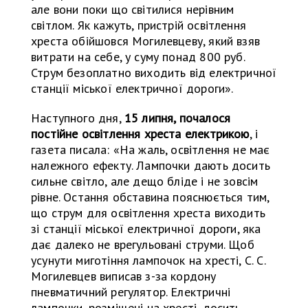
але вони поки що світилися нерівним
світлом. Як кажуть, пристрій освітлення
хреста обійшовся Могилевцеву, який взяв
витрати на себе, у суму понад 800 руб.
Струм безоплатно виходить від електричної
станції міської електричної дороги».
Наступного дня,
15 липня, почалося
постійне освітлення хреста електрикою
, і
газета писала: «На жаль, освітлення не має
належного ефекту. Лампочки дають досить
сильне світло, але дещо бліде і не зовсім
рівне. Остання обставина пояснюється тим,
що струм для освітлення хреста виходить
зі станції міської електричної дороги, яка
дає далеко не врегульовані струми. Щоб
усунути миготіння лампочок на хресті, С. С.
Могилевцев виписав з-за кордону
пневматичний регулятор. Електричні
лампочки, розміщені на хресті, досить