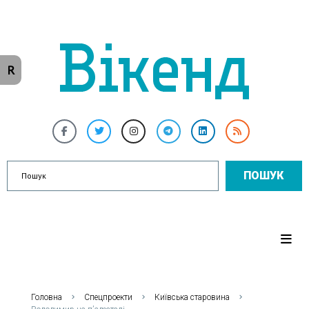
R
ПОШУК
Головна
Спецпроекти
Київська старовина