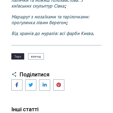
палички та ножиці Голохвастова: 5
київських скульптур Сівка
;
Маршрут з мозаїками та тарілочками:
прогулянка лівим берегом
;
Від храмів до муралів: всі фарби Києва
.
Tags
вікенд
Поділитися
Facebook
Twitter
LinkedIn
Pinterest
Інші статті