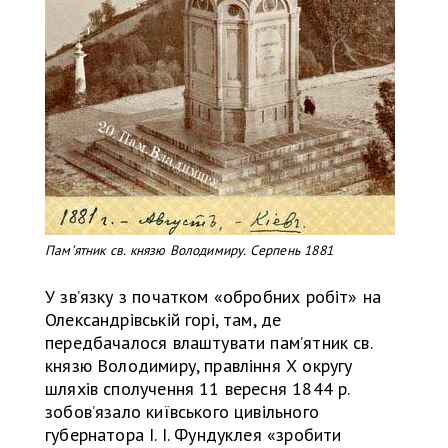
Памʼятник св. князю Володимиру. Серпень 1881
У звʼязку з початком «обробних робіт» на
Олександрівській горі, там, де
передбачалося влаштувати памʼятник св.
князю Володимиру, правління Х округу
шляхів сполучення 11 вересня 1844 р.
зобовʼязало київського цивільного
губернатора І. І. Фундуклея «зробити