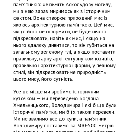
памʼятників: «Візьміть Аскольдову могилу,
ми з нею зараз миримось як з історичним
фактом. Вона створює природний мис із
якоюсь архітектурною памʼяткою. Цей мис,
якщо його не оформити, не буде нічого
підкреслювати, навіть як мис, і якщо на
нього здалеку дивитися, то він губиться на
загальному зеленому тлі, а якщо поставити
правильну, гарну архітектурну композицію,
правильної архітектурної форми, у певному
стилі, він підкреслюватиме природність
цього мису, його сутність.
Усе це місце ми зробимо історичним
куточком — ми переведемо Богдана
Хмельницького, Володимира і які б ще були
історичні памʼятки, ми б їх також перевели.
Ми не звалимо все до купи, а памʼятник
Володимиру поставимо за 300-500 метрів