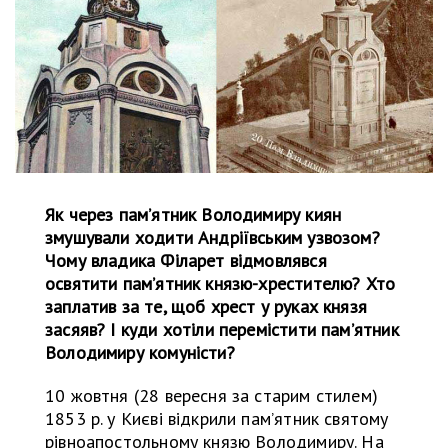
Як через памʼятник Володимиру киян
змушували ходити Андріївським узвозом?
Чому владика Філарет відмовлявся
освятити памʼятник князю-хрестителю? Хто
заплатив за те, щоб хрест у руках князя
засяяв? І куди хотіли перемістити памʼятник
Володимиру комуністи?
10 жовтня (28 вересня за старим стилем)
1853 р. у Києві відкрили памʼятник святому
рівноапостольному князю Володимиру. На