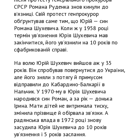
СРСР Романа Руденка знов кинули до
вʼязниці. Свій протест генпрокурор
обґрунтував саме тим, що Юрій — син
Романа Шухевича. Коли ж у 1958 році
термін увʼязнення Юрія Шухевича мав
закінчитися, його увʼязнили на 10 років по
сфабрикованій справі.
На волю Юрій Шухевич вийшов аж у 35
років. Він спробував повернутися до України,
але його зняли з потягу й примусом
відправили до Кабардино-Балкарії в
Нальчик. У 1970-му в Юрія Шухевича
народився син Роман, а за рік — донька
Ірина. Мати дітей не витримала тиску,
змінила прізвище й обірвала звʼязки. А
радянська влада в 1972 році знову
засудила Юрія Шухевича до 10 років
увʼязнення і 5 років заслання.