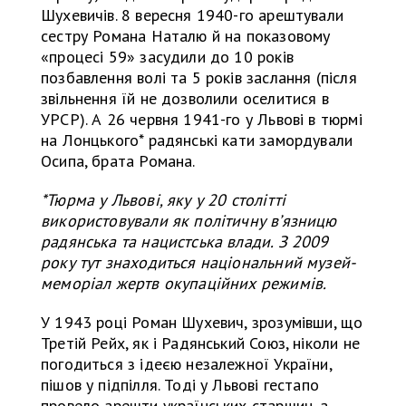
Шухевичів. 8 вересня 1940-го арештували
сестру Романа Наталю й на показовому
«процесі 59» засудили до 10 років
позбавлення волі та 5 років заслання (після
звільнення їй не дозволили оселитися в
УРСР). А 26 червня 1941-го у Львові в тюрмі
на Лонцького* радянські кати замордували
Осипа, брата Романа.
*Тюрма у Львові, яку у 20 столітті
використовували як політичну вʼязницю
радянська та нацистська влади. З 2009
року тут знаходиться національний музей-
меморіал жертв окупаційних режимів.
У 1943 році Роман Шухевич, зрозумівши, що
Третій Рейх, як і Радянський Союз, ніколи не
погодиться з ідеєю незалежної України,
пішов у підпілля. Тоді у Львові гестапо
провело арешти українських старшин, а