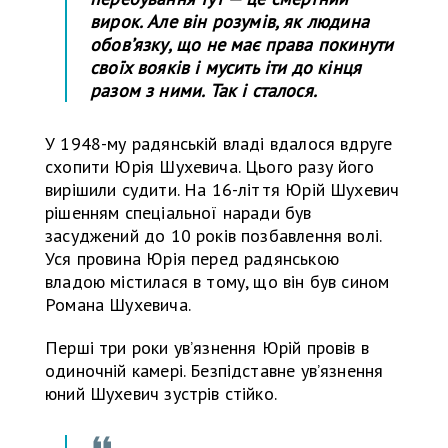
вирок. Але він розумів, як людина
обовʼязку, що не має права покинути
своїх вояків і мусить іти до кінця
разом з ними. Так і сталося.
У 1948-му радянській владі вдалося вдруге
схопити Юрія Шухевича. Цього разу його
вирішили судити. На 16-ліття Юрій Шухевич
рішенням спеціальної наради був
засуджений до 10 років позбавлення волі.
Уся провина Юрія перед радянською
владою містилася в тому, що він був сином
Романа Шухевича.
Перші три роки увʼязнення Юрій провів в
одиночній камері. Безпідставне увʼязнення
юний Шухевич зустрів стійко.