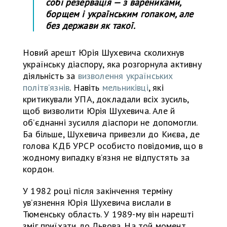
собі резервація — з варениками,
борщем і українським гопаком, але
без держави як такої.
Новий арешт Юрія Шухевича сколихнув
українську діаспору, яка розгорнула активну
діяльність за
визволення українських
політвʼязнів
. Навіть
мельниківці
, які
критикували УПА, докладали всіх зусиль,
щоб визволити Юрія Шухевича. Але й
обʼєднанні зусилля діаспори не допомогли.
Ба більше, Шухевича привезли до Києва, де
голова КДБ УРСР особисто повідомив, що в
жодному випадку в’язня не відпустять за
кордон.
У 1982 році після закінчення терміну
увʼязнення Юрія Шухевича вислали в
Тюменську область. У 1989-му він нарешті
зміг приїхати до Львова. На той момент