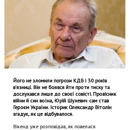
Його не зломили погрози КДБ і 30 років
в’язниці. Він не боявся йти проти тиску та
дослухався лише до своєї совісті. Провісник
війни й син воїна, Юрій Шухевич сам став
Героєм України. Історик Олександр Вітолін
згадує, як це відбувалося.
Вікенд уже розповідав, як повелася