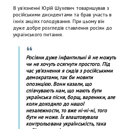
В увʼязненні Юрій Шухевич товаришував з
російськими дисидентами та брав участь в
їхніх акціях голодування. При цьому він
дуже добре розгледів ставлення росіян до
українського питання.
Росіяни дуже інфантильні й не можуть
чи не хочуть осягнути простого. Під
час увʼязнення я сидів з російськими
демократами, так би мовити
опозицією. Вони казали, що
співчувають нам, що мають бути
українська пісня, борщ, вареники, але
коли доходило до нашої
незалежности, то вже ні-ні-ні, того
бути не може. Їх влаштовувала
контрольована українськість, така