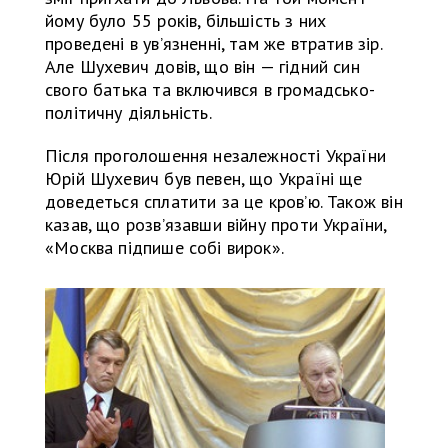
йому було 55 років, більшість з них
проведені в увʼязненні, там же втратив зір.
Але Шухевич довів, що він — гідний син
свого батька та включився в громадсько-
політичну діяльність.
Після проголошення незалежності України
Юрій Шухевич був певен, що Україні ще
доведеться сплатити за це кровʼю. Також він
казав, що розвʼязавши війну проти України,
«Москва підпише собі вирок».