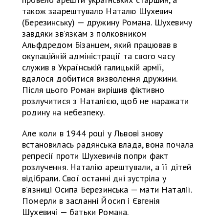
також заарештувало Наталю Шухевич
(Березинську) — дружину Романа. Шухевичу
завдяки звʼязкам з полковником
Альфдредом Бізанцем, який працював в
окупаційній адміністрації та свого часу
служив в Українській галицькій армії,
вдалося добитися визволення дружини.
Після цього Роман вирішив фіктивно
розлучитися з Наталією, щоб не наражати
родину на небезпеку.
Але коли в 1944 році у Львові знову
встановилась радянська влада, вона почала
репресії проти Шухевичів попри факт
розлучення. Наталію арештували, а її дітей
відібрали. Свої останні дні зустріла у
вʼязниці Осипа Березинська — мати Наталії.
Померли в засланні Йосип і Євгенія
Шухевичі — батьки Романа.