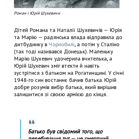
Роман і Юрій Шухевичи
Дітей Романа та Наталії Шухевичів — Юрія
та Марію — радянська влада відправила до
дитбудинку в
Чорнобилі
, а потім у Сталіно
(так тоді називався Донецьк). Маленьку
Марію Шухевич удочерила вчителька, а
Юрій Шухевич зміг втекти й навіть
зустрітися з батьком на Рогатинщині. У січні
1948-го син востаннє бачив батька. Юрій
добре розумів вибір батька, який вирішив
залишитися зі своєю армією до кінця.
Батько був свідомий того, що
перебування тут — це смертний