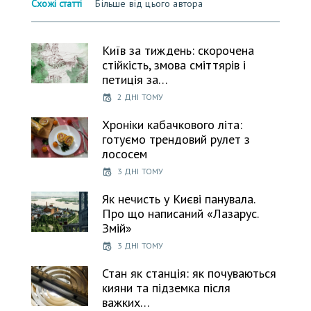
Схожі статті
Більше від цього автора
Київ за тиждень: скорочена
стійкість, змова сміттярів і
петиція за…
2 ДНІ ТОМУ
Хроніки кабачкового літа:
готуємо трендовий рулет з
лососем
3 ДНІ ТОМУ
Як нечисть у Києві панувала.
Про що написаний «Лазарус.
Змій»
3 ДНІ ТОМУ
Стан як станція: як почуваються
кияни та підземка після
важких…