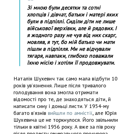
Зі мною були десятки та сотні
хлопців і дівчат, батьки і матері яких
були в підпіллі. Сиділи діти не лише
військової верхівки, але й рядових. І
я жодного разу не чув від них скарг,
мовляв, я тут, бо мій батько чи мати
пішли в підпілля. Ми не відчували
тягаря, навпаки, глибоко поважали
їхню місію і хотіли її продовжувати.
Наталія Шухевич так само мала відбути 10
років увʼязнення. Лише після тривалого
голодування вона змогла отримати
відомості про те, де знаходяться діти, й
написати сину і доньці листи. У 1954-му
багато вʼязнів
вийшли по амністії
, але Юрія
Шухевича це не торкнулося. Його звільнили
тільки в квітні 1956 року. А вже за пів року
після протесту генерального прокурора