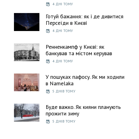
4 ДНІ ТОМУ
Готуй бажання: як і де дивитися
Персеїди в Києві
4 ДНІ ТОМУ
Ренненкампф у Києві: як
банкував та містом керував
4 ДНІ ТОМУ
У пошуках пафосу. Як ми ходили
в Namelaka
5 ДНІВ ТОМУ
Буде важко. Як кияни планують
прожити зиму
5 ДНІВ ТОМУ