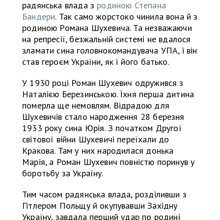
радянська влада з
родиною Степана
Бандери
. Так само жорстоко чинила вона й з
родиною Романа Шухевича. Та незважаючи
на репресії, безжальній системі не вдалося
зламати сина головнокомандувача УПА, і він
став героєм України, як і його батько.
У 1930 році Роман Шухевич одружився з
Наталією Березинською. Їхня перша дитина
померла ще немовлям. Відрадою для
Шухевичів стало народження 28 березня
1933 року сина Юрія. З початком Другої
світової війни Шухевичі переїхали до
Кракова. Там у них народилася донька
Марія, а Роман Шухевич повністю поринув у
боротьбу за Україну.
Тим часом радянська влада, розділивши з
Гітлером Польщу й окупувавши Західну
Україну, завдала перший удар по родині