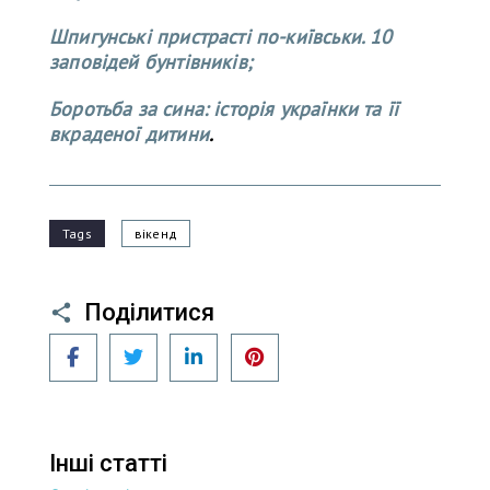
Шпигунські пристрасті по-київськи. 10
заповідей бунтівників;
Боротьба за сина: історія українки та її
вкраденої дитини
.
Tags
вікенд
Поділитися
Facebook
Twitter
LinkedIn
Pinterest
Інші статті