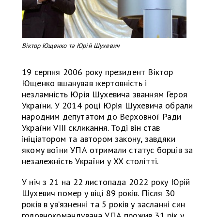
Віктор Ющенко та Юрій Шухевич
19 серпня 2006 року президент Віктор
Ющенко вшанував жертовність і
незламність Юрія Шухевича званням Героя
України. У 2014 році Юрія Шухевича обрали
народним депутатом до Верховної Ради
України VIII скликання. Тоді він став
ініціатором та автором закону, завдяки
якому воїни УПА отримали статус борців за
незалежність України у XX столітті.
У ніч з 21 на 22 листопада 2022 року Юрій
Шухевич помер у віці 89 років. Після 30
років в увʼязненні та 5 років у засланні син
головнокомандувача УПА прожив 31 рік у