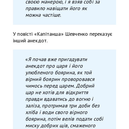
своєю манерою, і я взяв собі за
правило навіщати його як
можна частіше.
У повісті «Капітанша» Шевченко переказує
інший анекдот.
«
Я почав вже пригадувати
анекдот про царя і його
улюбленого боярина, як той
вірний боярин проворовався
чимось перед царем. Добрий
цар не хотів для відкриття
правди вдаватись до вогню і
заліза, протримав три доби без
хліба і води свого вірного
боярина, потім велів подати собі
миску добрих щів, смаженого