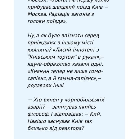
прибуває швидкий поїзд Київ —
Москва. Радіація вагонів з
голови поїзда».
Ну, а як було впізнати серед
приїжджих в іншому місті
киянина? «Лисий імпотент з
“Київським тортом” в руках»,—
ядуче-образливо казали одні.
«Киянин тепер не лише гомо-
сапієнс, а й гамма-сапієнс»,—
додавали інші.
— Хто винен у чорнобильській
аварії? — запитував якийсь
філософ. І відповідав: — Кий.
Навіщо заснував Київ так
близько від реактора?