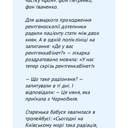
частку «фон»: фон Петренко,
фон Іваненко.
Для швидкого проходження
рентгеноскопії дотепники
радили пацієнту стати між двох
киян. А в одній поліклініці на
запитання: «Де у вас
рентгенкабінет?» — лікарка
роздратовано мовила: «У нас
тепер скрізь рентгенкабінет!»
— Що таке радіоняня? —
запитували в ті дні. І
відповідали: — Це няня, яка
приїхала з Чорнобиля.
Старенька бабуся хвалилася в
тролейбусі: «Сьогодні на
Київському морі така радіація,