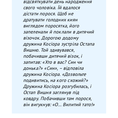
відсвяткувати день народження
свого чоловіка. Їй вдалося
дістати порося. Щоб не
дратувати голодних киян
виглядом поросятка, його
запеленали
й
поклали в дитяч
ий
візочок
.
Д
оро
гою
додому
дружина Косіора зустріла Остап
а
Вишню. Той здивувався,
побачивши дитяч
ий візок
, і
запитав: «Хто в вас? Син чи
донька?» «Син», – відповіла
дружина Косіора. «Дозвольте
подивитись, на кого схожий?»
Дружина Косіора розгубилась, і
Остап Вишня заглянув під
ковдру. Побачивши там порося,
він вигукнув: «О… Вилитий тато!»