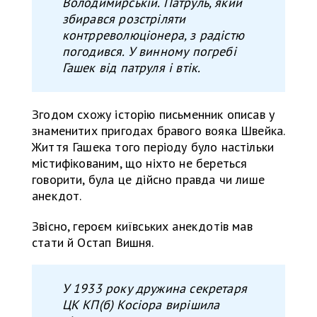
Володимирській. Патруль, який
збирався розстріляти
контрреволюціонера, з радістю
погодився.
У
винному погребі
Гашек
від
патрул
я
і втік.
Згодом схожу історію письменник описав у
знаменитих пригодах бравого вояка Швейка.
Життя Гашека того періоду було настільки
містифікованим, що ніхто не береться
говорити, була це дійсно правда чи лише
анекдот.
Звісно, героєм київських анекдотів мав
стати й Остап Вишня.
У
1933 року дружина секретаря
ЦК КП(б) Косіора вирішила