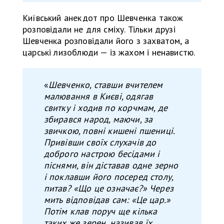
Київський анекдот про Шевченка також
розповідали не для сміху. Тільки друзі
Шевченка розповідали його з захватом, а
царські лизоблюди — із жахом і ненавистю.
«
Шевченко, ставши вчителем
малювання в Києві, одягав
свитку і ходив по корчмам, де
збирався народ, маючи, за
звичкою, повні кишені пшениці.
Привівши своїх слухачів до
доброго настрою бесідами і
піснями, він діставав одне зерно
і поклавши його посеред столу,
питав? «Що це означає?» Через
мить відповідав сам: «Це цар.»
Потім клав поруч ще кілька
таких же зерен, називав їх