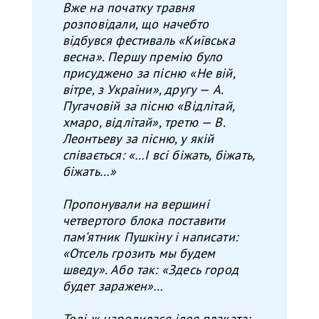
Вже на початку травня
розповідали, що начебто
відбувся фестиваль «Київська
весна». Першу премію було
присуджено за пісню «Не вій,
вітре, з України», другу — А.
Пугачовій за пісню «Відлітай,
хмаро, відлітай», третю — В.
Леонтьеву за пісню, у якій
співається: «…І всі біжать, біжать,
біжать…»
Пропонували на вершині
четвертого блока поставити
памʼятник Пушкіну і написати:
«Отсель грозить мы будем
шведу». Або так: «Здесь город
будет заражен»…
Тоді ж народилася ідея плаката: