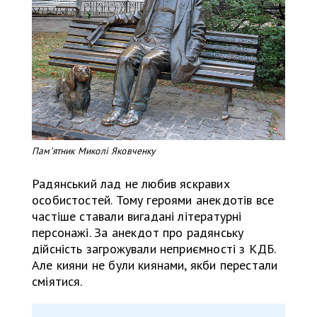
Памʼятник Миколі Яковченку
Радянський лад не любив яскравих
особистостей. Тому героями анекдотів все
частіше ставали вигадані літературні
персонажі. За анекдот про радянську
дійсність загрожували неприємності з КДБ.
Але кияни не були киянами, якби перестали
сміятися.