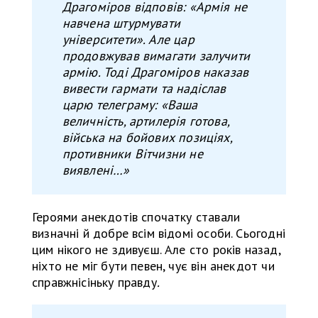
Драгоміров відповів: «Армія не
навчена штурмувати
університети». Але цар
продовжував вимагати за
лучи
ти
армію. Тоді Драгоміров наказав
вивести гармати
та
надіслав
царю телеграму: «Ваша
величність, артилерія готова,
війська на бойових позиціях,
противники Вітчизни не
виявлені…»
Героями анекдотів спочатку ставали
визначні й добре всім відомі особи. Сьогодні
цим нікого не здивуєш. Але сто років назад,
ніхто не міг бути певен, чує він анекдот чи
справжнісіньку правду
.