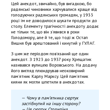
Цей анекдот, звичайно, був вигадкою, бо
радянські чиновники харчувалися краще від
голодуючих радянських громадян, у 1933
році їм не доводилося шукати продукти до
столу. Елементу трагічності анекдоту додає
не тільки те, що він з’явився в роки
Голодомору, але й те, що тоді ж Остап
Вишня був арештований і кинутий у ГУЛАГ.
З цим же періодом пов’язаний ще один
анекдот. З 1923 до 1937 року Хрещатик
називався вулицею Воровського. На додачу
його вигляд плюндрував неоковирний
пам’ятник Карлу Марксу. Цей пам’ятник
кияни як могли шпетили в анекдотах.
—
Чому в пам’ятника сюртук
застібнутий на іншу сторону?
— Це сюртук Столипіна