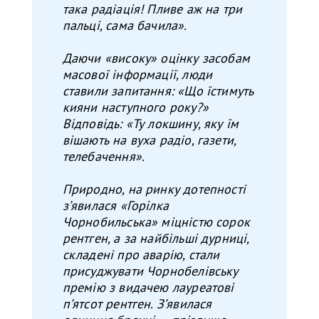
така радіація! Пливе аж на три
пальці, сама бачила».
Даючи «високу» оцінку засобам
масової інформації, люди
ставили запитання: «Що їстимуть
кияни наступного року?»
Відповідь: «Ту локшину, яку їм
вішають на вуха радіо, газети,
телебачення».
Природно, на ринку дотепності
зʼявилася «Горілка
Чорнобильська» міцністю сорок
рентген, а за найбільші дурниці,
складені про аварію, стали
присуджувати Чорнобелівську
премію з видачею лауреатові
пʼятсот рентген. Зʼявилася