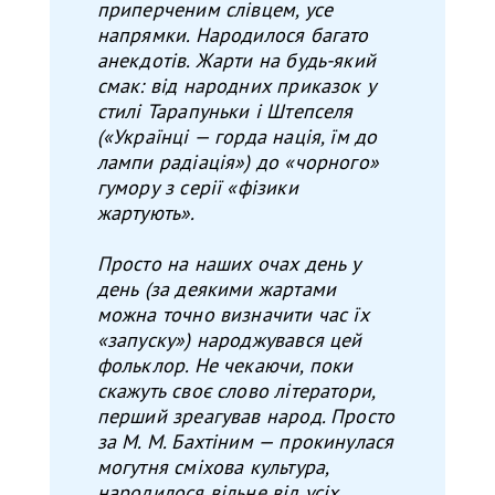
приперченим слівцем, усе
напрямки. Народилося багато
анекдотів. Жарти на будь-який
смак: від народних приказок у
стилі Тарапуньки і Штепселя
(«Українці — горда нація, їм до
лампи радіація») до «чорного»
гумору з серії «фізики
жартують».
Просто на наших очах день у
день (за деякими жартами
можна точно визначити час їх
«запуску») народжувався цей
фольклор. Не чекаючи, поки
скажуть своє слово літератори,
перший зреагував народ. Просто
за М. М. Бахтіним — прокинулася
могутня сміхова культура,
народилося вільне від усіх