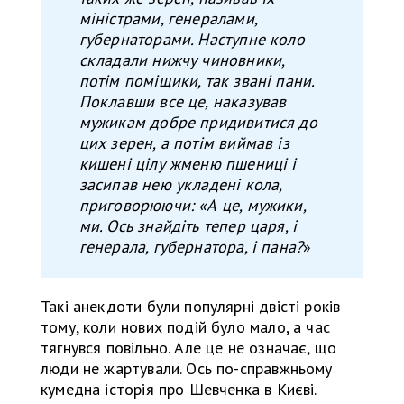
міністрами, генералами,
губернаторами. Наступне коло
складали нижчу чиновники,
потім поміщики, так звані пани.
Поклавши все це, наказував
мужикам добре придивитися до
цих зерен, а потім виймав із
кишені цілу жменю пшениці і
засипав нею укладені кола,
приговорюючи: «А це, мужики,
ми. Ось знайдіть тепер царя, і
генерала, губернатора, і пана?
»
Такі анекдоти були популярні двісті років
тому, коли нових подій було мало, а час
тягнувся повільно. Але це не означає, що
люди не жартували. Ось по-справжньому
кумедна історія про Шевченка в Києві.