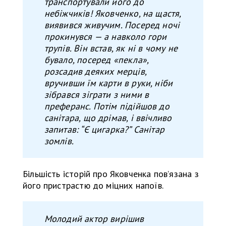
транспортували його до
небіжчиків! Яковченко, на щастя,
виявився живучим. Посеред ночі
прокинувся — а навколо гори
трупів. Він встав, як ні в чому не
бувало, посеред «пекла»,
розсадив деяких мерців,
вручивши їм карти в руки, ніби
зібрався зіграти з ними в
преферанс. Потім підійшов до
санітара, що дрімав, і ввічливо
запитав: “Є цигарка?” Санітар
зомлів.
Більшість історій про Яковченка пов’язана з
його пристрастю до міцних напоїв.
Молодий актор вирішив