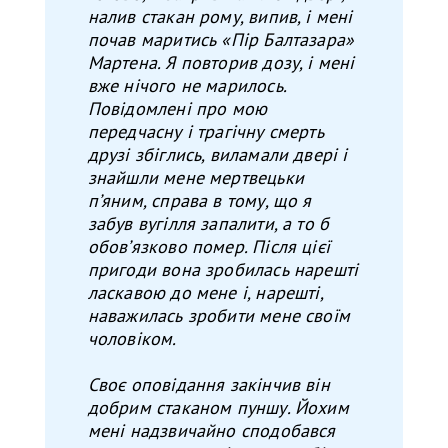
налив стакан рому, випив, і мені
почав маритись «Пір Балтазара»
Мартена. Я повторив дозу, і мені
вже нічого не марилось.
Повідомлені про мою
передчасну і трагічну смерть
друзі збіглись, виламали двері і
знайшли мене мертвецьки
п’яним, справа в тому, що я
забув вугілля запалити, а то б
обов’язково помер. Після цієї
пригоди вона зробилась нарешті
ласкавою до мене і, нарешті,
наважилась зробити мене своїм
чоловіком.
Своє оповідання закінчив він
добрим стаканом пуншу. Йохим
мені надзвичайно сподобався