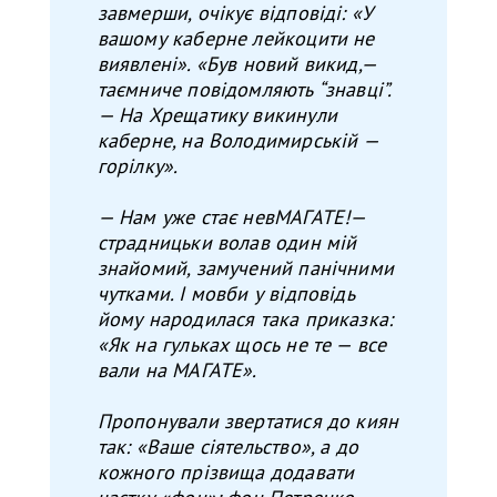
завмерши, очікує відповіді: «У
вашому каберне лейкоцити не
виявлені». «Був новий викид,—
таємниче повідомляють “знавці”.
— На Хрещатику викинули
каберне, на Володимирській —
горілку».
— Нам уже стає невМАГАТЕ!—
страдницьки волав один мій
знайомий, замучений панічними
чутками. І мовби у відповідь
йому народилася така приказка:
«Як на гульках щось не те — все
вали на МАГАТЕ».
Пропонували звертатися до киян
так: «Ваше сіятельство», а до
кожного прізвища додавати