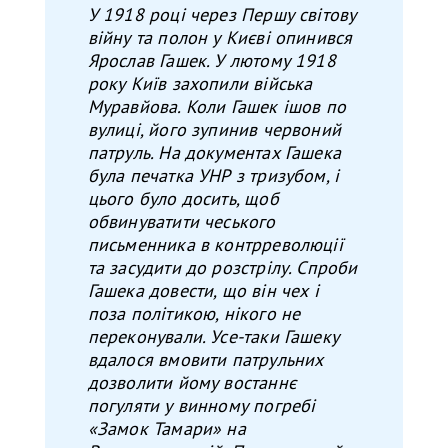
У
1918 році через Першу світову
війну
та
полон
у
Києві опинився
Ярослав Гашек.
У
лютому 1918
року Київ захопили війська
Муравйова. Коли Гашек
і
шов по
вулиці, його зупинив червоний
патруль. На документах Гашека
була печатк
а
УНР з тризубом, і
цього було досить, щоб
обвинуватити чеського
письменника в контрреволюції
та
засудити до розстрілу.
Спроби
Гашека довести, що він чех і
поза політикою, нікого не
переконували.
У
се-таки Гашеку
вдалося вмовити патрульних
дозволити йому
в
останн
є
погуляти
у
винному погребі
«Замок Тамари» на