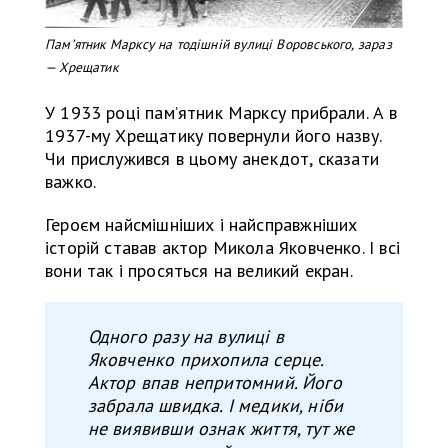
Памʼятник Марксу на тодішній вулиці Воровського, зараз
— Хрещатик
У 1933 році пам’ятник Марксу прибрали. А в
1937-му Хрещатику повернули його назву.
Чи прислужився в цьому анекдот, сказати
важко.
Героєм найсмішніших і найсправжніших
історій ставав актор Микола Яковченко. І всі
вони так і просяться на великий екран.
Одного разу на вулиці
в
Яковченко
прихопил
а
серце.
Актор впав непритомний. Його
забрала швидка. І медики, ніби
не виявивши ознак життя, тут же