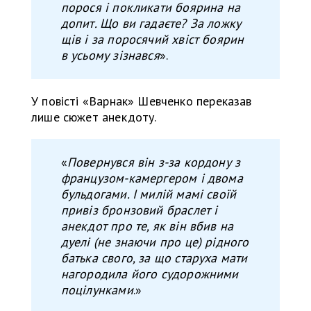
порося і покликати боярина на
допит. Що ви гадаєте? За ложку
щів і за поросячий хвіст боярин
в усьому зізнався
».
У повісті «Варнак» Шевченко переказав
лише сюжет анекдоту.
«
Повернувся він з-за кордону з
французом-камергером і двома
бульдогами. І милій мамі своїй
привіз бронзовий браслет і
анекдот про те, як він вбив на
дуелі (не знаючи про це) рідного
батька свого, за що старуха мати
нагородила його судорожними
поцілунками
.»