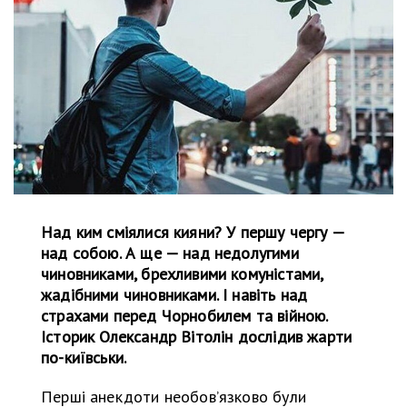
Над ким сміялися кияни? У першу чергу —
над собою. А ще — над недолугими
чиновниками, брехливими комуністами,
жадібними чиновниками. І навіть над
страхами перед Чорнобилем та війною.
Історик Олександр Вітолін дослідив жарти
по-київськи.
Перші анекдоти необов’язково були