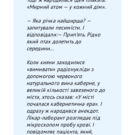
«Мирний атом — у кожний дім».
— Яка річка найширша? —
запитували песимісти. І
відповідали:— Припʼять. Рідко
який птах долетить до
середини…
Коли кияни заходилися
«вимивати» радіонукліди з
допомогою червоного
натурального вина каберне, у
великій кількості завезеного до
міста, хтось сказав: «У місті
почалася кабернетична ера». І
одразу ж народився анекдот.
Лікар-лаборант розглядає під
мікроскопом пробу крові. І
повідомляє пацієнта, який,