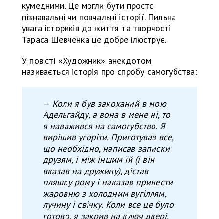
кумедними. Це могли бути просто
пізнавальні чи повчальні історії. Пильна
увага істориків до життя та творчості
Тараса Шевченка це добре ілюструє.
У повісті «Художник» анекдотом
називається історія про спробу самогубства:
—
Коли я був закоханий в мою
Адельгайду, а вона в мене ні, то
я наважився на самогубство. Я
вирішив угоріти. Приготував все,
що необхідно, написав записки
друзям, і між іншим їй (і він
вказав на дружину), дістав
пляшку рому і наказав принести
жаровню з холодним вугіллям,
лучину і свічку. Коли все це було
готово, я закрив на ключ двері,