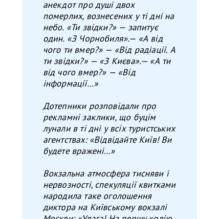
анекдот про душі двох
померлих, вознесених у ті дні на
небо. «Ти звідки?» — запитує
один. «З Чорнобиля».— «А від
чого ти вмер?» — «Від радіації. А
ти звідки?» — «З Києва».— «А ти
від чого вмер?» — «Від
інформації…»
Дотепники розповідали про
рекламні заклики, що буцім
лунали в ті дні у всіх туристських
агентствах: «Відвідайте Київ! Ви
будете вражені…»
Вокзальна атмосфера тисняви і
нервозності, спекуляції квитками
народила таке оголошення
диктора на Київському вокзалі
Москви: «Увага! На першу колію