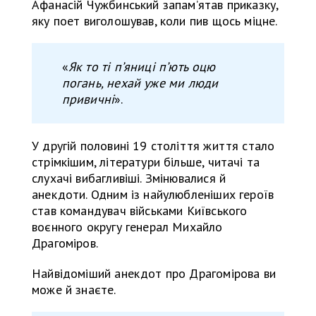
Афанасій Чужбинський запам’ятав приказку,
яку поет виголошував, коли пив щось міцне.
«
Як то ті п’яниці п’ють оцю
погань, нехай уже ми люди
привичні
».
У другій половині 19 століття життя стало
стрімкішим, літератури більше, читачі та
слухачі вибагливіші. Змінювалися й
анекдоти. Одним із найулюбленіших героїв
став командувач військами Київського
воєнного округу генерал Михайло
Драгоміров.
Найвідоміший анекдот про Драгомірова ви
може й знаєте.