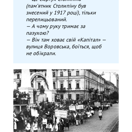
(пам’ятник Столипіну був
знесений у 1917 році), тільки
перелицьований.
— А чому руку тримає за
пазухою?
— Він там ховає свій «Капітал» —
вулиця Воровська, боїться, щоб
не обікрали.