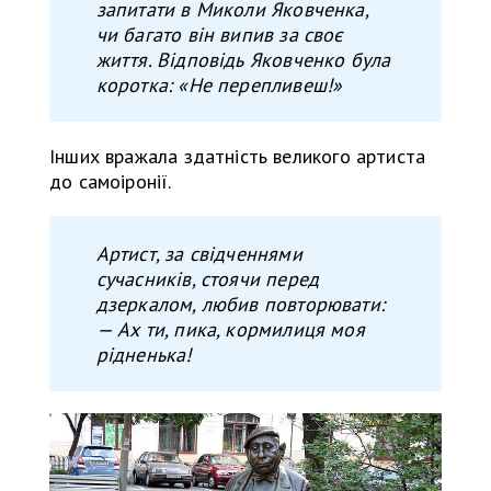
запитати в Миколи Яковченк
а
,
чи багато він випив за своє
життя. Відповідь Яковченко була
коротка: «Не перепливеш!»
Інших вражала здатність великого артиста
до самоіронії.
А
ртист, за свідченнями
сучасників, стоячи перед
дзеркалом, любив повторювати:
— Ах ти, пика, кормилиця моя
рідненька!