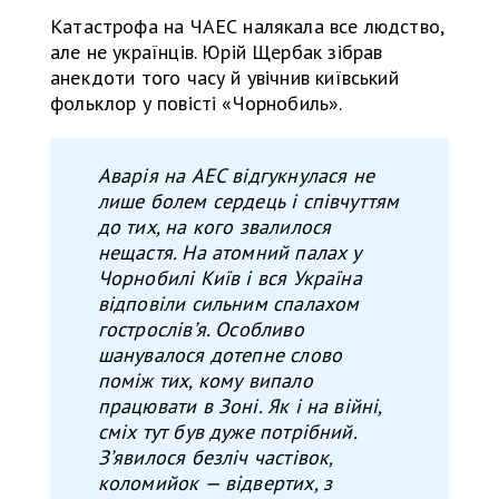
Катастрофа на ЧАЕС налякала все людство,
але не українців. Юрій Щербак зібрав
анекдоти того часу й увічнив київський
фольклор у повісті «Чорнобиль».
Аварія на АЕС відгукнулася не
лише болем сердець і співчуттям
до тих, на кого звалилося
нещастя. На атомний палах у
Чорнобилі Київ і вся Україна
відповіли сильним спалахом
гострослівʼя. Особливо
шанувалося дотепне слово
поміж тих, кому випало
працювати в Зоні. Як і на війні,
сміх тут був дуже потрібний.
Зʼявилося безліч частівок,
коломийок — відвертих, з